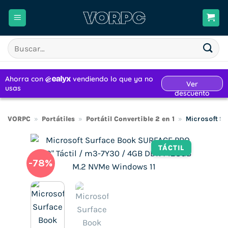
Saltar
al
contenido
Buscar
por:
VORPC
»
Portátiles
»
Portátil Convertible 2 en 1
»
Microsoft S
TÁCTIL
-78%