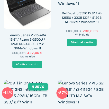
Dell Vostro 3520 15.6″ / i7-
1255U / 32GB DDR4 512GB
M.2 NVMe Windows 11
El
El
1.180,00
€
733,32
€
precio
precio
Lenovo Series V V15-ADA
IVA incluido
original
actual
15.6″ / Ryzen 5-3500U /
era:
es:
Añadir al carrito
12GB DDR4 512GB M.2
1.180,00 €.
733,32 
NVMe Windows 11
El
El
560,00
€
497,05
€
precio
precio
IVA incluido
original
actual
era:
es:
Añadir al carrito
560,00 €.
497,05 €.
NUEVO
-14%
-57%