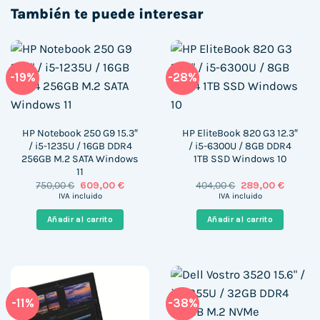
También te puede interesar
-19%
-28%
HP Notebook 250 G9 15.3″
HP EliteBook 820 G3 12.3″
/ i5-1235U / 16GB DDR4
/ i5-6300U / 8GB DDR4
256GB M.2 SATA Windows
1TB SSD Windows 10
11
El
El
El
El
750,00
€
609,00
€
404,00
€
289,00
€
precio
precio
precio
precio
IVA incluido
IVA incluido
original
actual
original
actual
era:
es:
era:
es:
Añadir al carrito
Añadir al carrito
750,00 €.
609,00 €.
404,00 €.
289,00 
-11%
-38%