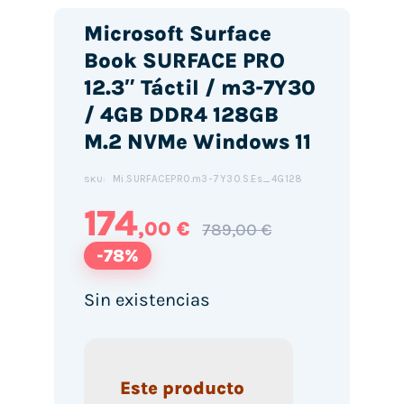
Microsoft Surface
Book SURFACE PRO
12.3″ Táctil / m3-7Y30
/ 4GB DDR4 128GB
M.2 NVMe Windows 11
Mi.SURFACEPRO.m3-7Y30.S.Es_4G128
SKU:
174
,00 €
789,00 €
-78%
Sin existencias
Este producto