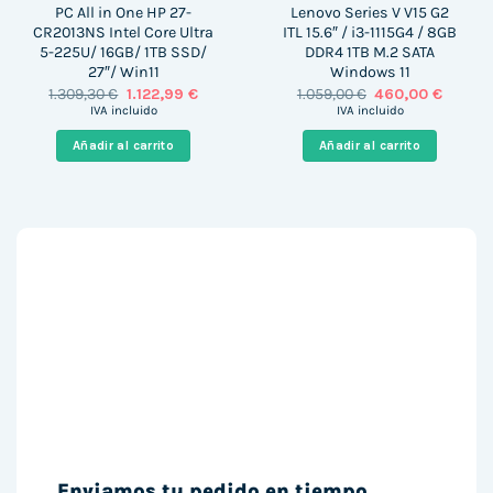
PC All in One HP 27-
Lenovo Series V V15 G2
CR2013NS Intel Core Ultra
ITL 15.6″ / i3-1115G4 / 8GB
5-225U/ 16GB/ 1TB SSD/
DDR4 1TB M.2 SATA
27″/ Win11
Windows 11
El
El
El
El
1.309,30
€
1.122,99
€
1.059,00
€
460,00
€
precio
precio
precio
precio
IVA incluido
IVA incluido
original
actual
original
actual
era:
es:
era:
es:
Añadir al carrito
Añadir al carrito
1.309,30 €.
1.122,99 €.
1.059,00 €.
460,00 
Enviamos tu pedido en tiempo