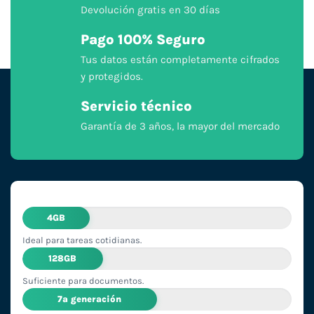
Devolución gratis en 30 días
Pago 100% Seguro
Tus datos están completamente cifrados
y protegidos.
Servicio técnico
Garantía de 3 años, la mayor del mercado
4GB
Ideal para tareas cotidianas.
128GB
Suficiente para documentos.
7ª generación