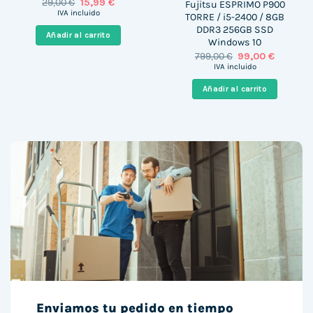
El
El
29,00
€
15,99
€
Fujitsu ESPRIMO P900
precio
precio
IVA incluido
TORRE / i5-2400 / 8GB
original
actual
DDR3 256GB SSD
era:
es:
Añadir al carrito
29,00 €.
15,99 €.
Windows 10
El
El
799,00
€
99,00
€
precio
precio
IVA incluido
original
actual
era:
es:
Añadir al carrito
799,00 €.
99,00 €.
Enviamos tu pedido en tiempo