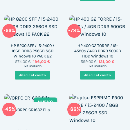
-66%
-78%
HP 8200 SFF / i5-2400 /
HP 400 G2 TORRE / i5-
16GB DDR3 256GB SSD
4590s / 4GB DDR3 500GB
Windows 10 PACK 22
HDD Windows 10
El
El
El
El
574,00
€
196,00
€
599,00
€
131,00
€
precio
precio
precio
precio
IVA incluido
IVA incluido
original
actual
original
actual
era:
es:
era:
es:
Añadir al carrito
Añadir al carrito
574,00 €.
196,00 €.
599,00 €.
131,00 €.
NUEVO
-45%
-88%
VORPC CR1632 Pila