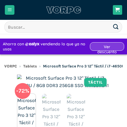
Saltar
al
contenido
Buscar
por:
VORPC
»
Tablets
»
Microsoft Surface Pro 3 12″ Táctil / i7-4650
TÁCTIL
-72%