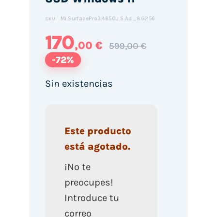
Mi.SurfacePro3.4650U.S.Ad_8G256
SKU:
170
,00 €
599,00 €
-72%
Sin existencias
Este producto
está agotado.
¡No te
preocupes!
Introduce tu
correo