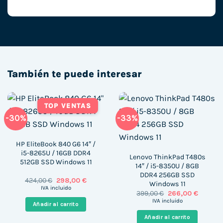
También te puede interesar
TOP VENTAS
-30%
-33%
HP EliteBook 840 G6 14″ /
i5-8265U / 16GB DDR4
Lenovo ThinkPad T480s
512GB SSD Windows 11
14″ / i5-8350U / 8GB
DDR4 256GB SSD
El
El
424,00
€
298,00
€
Windows 11
precio
precio
IVA incluido
El
El
399,00
€
266,00
€
original
actual
precio
precio
era:
es:
IVA incluido
Añadir al carrito
original
actual
424,00 €.
298,00 €.
era:
es:
Añadir al carrito
399,00 €.
266,00 