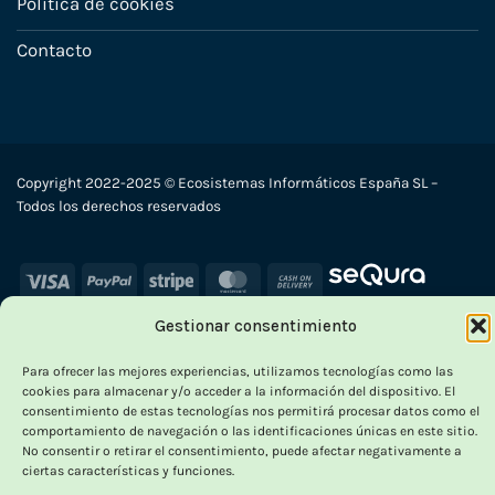
Política de cookies
Contacto
Copyright 2022-2025 © Ecosistemas Informáticos España SL –
Todos los derechos reservados
Visa
PayPal
Stripe
MasterCard
Cash
On
Gestionar consentimiento
Delivery
×
Para ofrecer las mejores experiencias, utilizamos tecnologías como las
cookies para almacenar y/o acceder a la información del dispositivo. El
consentimiento de estas tecnologías nos permitirá procesar datos como el
comportamiento de navegación o las identificaciones únicas en este sitio.
No consentir o retirar el consentimiento, puede afectar negativamente a
ciertas características y funciones.
OUTLET VORPC