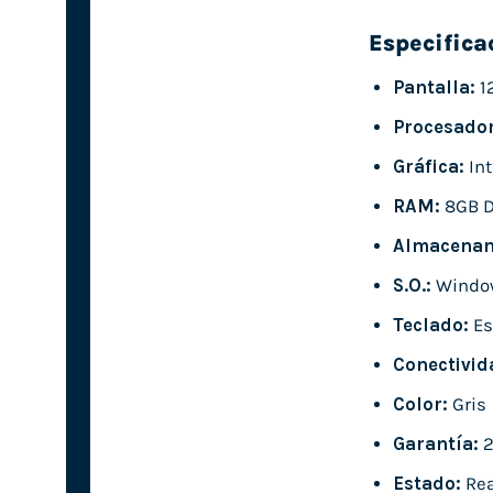
Especifica
Pantalla:
12
Procesador
Gráfica:
Int
RAM:
8GB 
Almacenam
S.O.:
Window
Teclado:
Es
Conectivid
Color:
Gris
Garantía:
2
Estado:
Rea