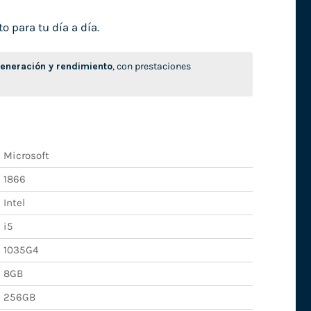
o para tu día a día.
neración y rendimiento
, con prestaciones
Microsoft
1866
Intel
i5
1035G4
8GB
256GB