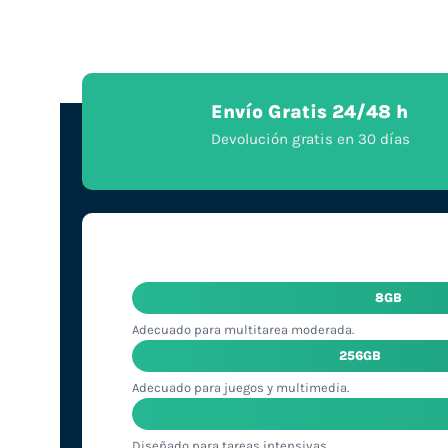
Envío Gratis 24/48 h
Devolución gratis en 30 días
8GB
Adecuado para multitarea moderada.
256GB
Adecuado para juegos y multimedia.
Diseñado para tareas intensivas.