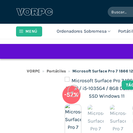
Saltar
Buscar
al
por:
contenido
Ordenadores Sobremesa
Portáti
MENÚ
VORPC
»
Portátiles
»
Microsoft Surface Pro 7 1866 1
TÁ
-57%