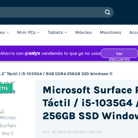
les
Mini PCs
Tablets
Móviles
Monitores
Acc
2.3″ Táctil / i5-1035G4 / 8GB DDR4 256GB SSD Windows 11
Microsoft Surface P
CTIL
Táctil / i5-1035G4
256GB SSD Window
Mi.1866.1035G4.S.Es_8G256
SKU: