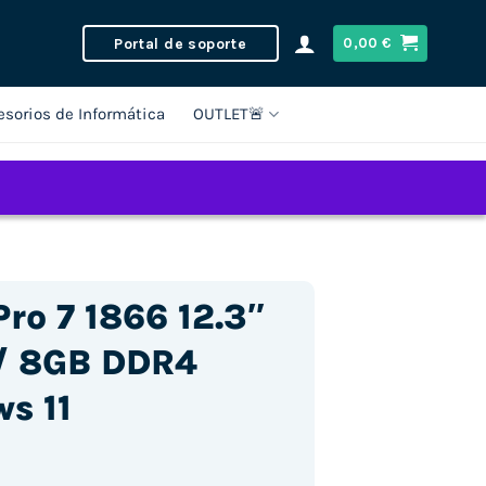
Portal de soporte
0,00
€
esorios de Informática
OUTLET🚨
ro 7 1866 12.3″
 / 8GB DDR4
s 11