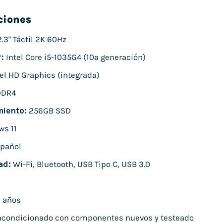
ciones
.3" Táctil 2K 60Hz
:
Intel Core i5-1035G4 (10ª generación)
el HD Graphics (integrada)
DDR4
iento:
256GB SSD
s 11
pañol
ad:
Wi-Fi, Bluetooth, USB Tipo C, USB 3.0
 años
condicionado con componentes nuevos y testeado