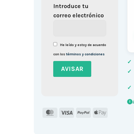
Introduce tu
correo electrónico
He leído y estoy de acuerdo
con los
términos y condiciones
✓
✓
✓
i
MasterCard
Visa
PayPal
Apple
Pay