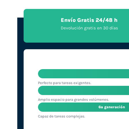
Envío Gratis 24/48 h
Devolución gratis en 30 días
Perfecto para tareas exigentes.
Amplio espacio para grandes volúmenes.
6ª generación
Capaz de tareas complejas.