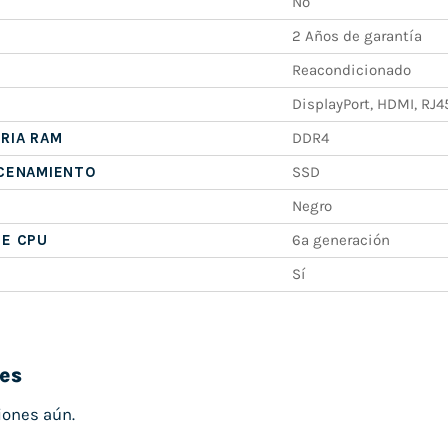
No
2 Años de garantía
Reacondicionado
DisplayPort, HDMI, RJ4
RIA RAM
DDR4
ACENAMIENTO
SSD
Negro
DE CPU
6ª generación
Sí
es
iones aún.