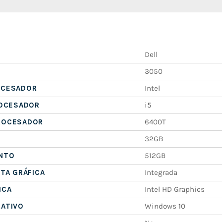
Dell
3050
OCESADOR
Intel
ROCESADOR
i5
ROCESADOR
6400T
32GB
NTO
512GB
ETA GRÁFICA
Integrada
ICA
Intel HD Graphics
RATIVO
Windows 10