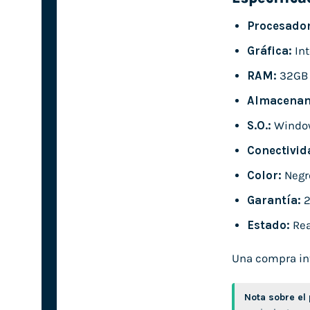
Procesador
Gráfica:
Int
RAM:
32GB
Almacenam
S.O.:
Windo
Conectivid
Color:
Negr
Garantía:
2
Estado:
Rea
Una compra inte
Nota sobre el