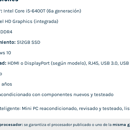
:
Intel Core i5-6400T (6ª generación)
el HD Graphics (integrada)
 DDR4
iento:
512GB SSD
ws 10
ad:
HDMI o DisplayPort (según modelo), RJ45, USB 3.0, USB 
o
 años
condicionado con componentes nuevos y testeado
ligente: Mini PC reacondicionado, revisado y testeado, list
 procesador:
se garantiza el procesador publicado o uno de la
misma ge