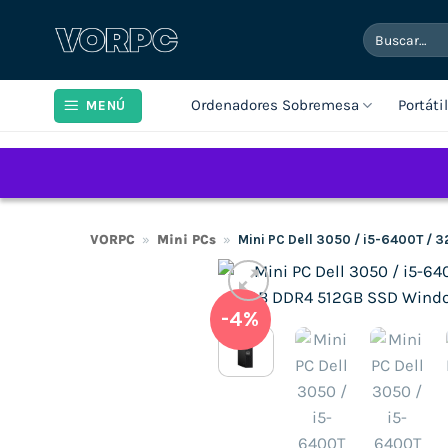
Saltar
Buscar
al
por:
contenido
Ordenadores Sobremesa
Portáti
MENÚ
VORPC
»
Mini PCs
»
Mini PC Dell 3050 / i5-6400T /
-4%