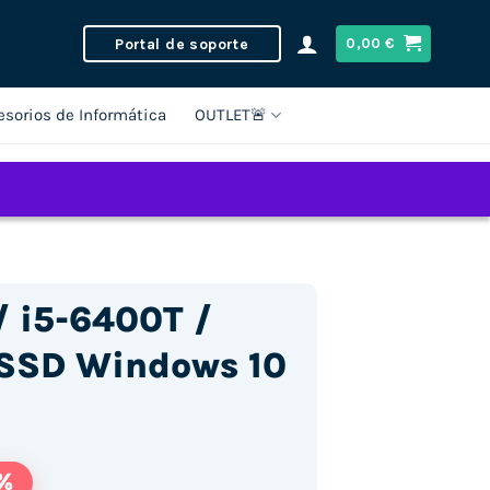
Portal de soporte
0,00
€
esorios de Informática
OUTLET🚨
/ i5-6400T /
SSD Windows 10
%