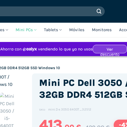
les
Mini PCs
Tablets
Móviles
Monitores
Acc
 32GB DDR4 512GB SSD Windows 10
Mini PC Dell 3050 
32GB DDR4 512GB 
mini.De.3050.6400T_32512
SKU:
413
-4