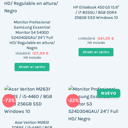
HP EliteBook 450 G5 15.6″
/ i7-8550U / 8GB DDR4
256GB SSD Windows 10
Monitor Profesional
Samsung Essential
Monitor S4 S40GD
S24D402GAU/ 24″/ Full
El
El
1.149,00
€
341,05
€
precio
precio
HD/ Regulable en altura/
IVA incluido
original
actual
Negro
era:
es:
Añadir al carrito
El
El
153,60
€
127,99
€
1.149,00 €.
341,05 €
precio
precio
IVA incluido
original
actual
era:
es:
Añadir al carrito
153,60 €.
127,99 €.
NUEVO
-73%
-22%
Acer Veriton M2631
TORRE / i5-4460 / 8GB