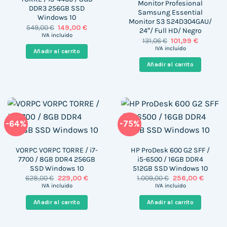
Monitor Profesional
DDR3 256GB SSD
Samsung Essential
Windows 10
Monitor S3 S24D304GAU/
El
El
549,00
€
149,00
€
24″/ Full HD/ Negro
precio
precio
IVA incluido
El
El
131,06
€
101,99
€
original
actual
precio
precio
era:
es:
IVA incluido
Añadir al carrito
original
actual
549,00 €.
149,00 €.
era:
es:
Añadir al carrito
131,06 €.
101,99 €.
-64%
-75%
VORPC VORPC TORRE / i7-
HP ProDesk 600 G2 SFF /
7700 / 8GB DDR4 256GB
i5-6500 / 16GB DDR4
SSD Windows 10
512GB SSD Windows 10
El
El
El
El
628,00
€
229,00
€
1.009,00
€
256,00
€
precio
precio
precio
precio
IVA incluido
IVA incluido
original
actual
original
actual
era:
es:
era:
es:
Añadir al carrito
Añadir al carrito
628,00 €.
229,00 €.
1.009,00 €.
256,00 