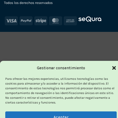
Todos los derechos reservados
Visa
PayPal
Stripe
MasterCard
Cash
On
Delivery
Gestionar consentimiento
Para ofrecer las mejores experiencias, utilizamos tecnologías como las
cookies para almacenar y/o acceder a la información del dispositivo. El
consentimiento de estas tecnologías nos permitirá procesar datos como el
comportamiento de navegación o las identificaciones únicas en este sitio.
No consentir o retirar el consentimiento, puede afectar negativamente a
ciertas características y funciones.
Aceptar