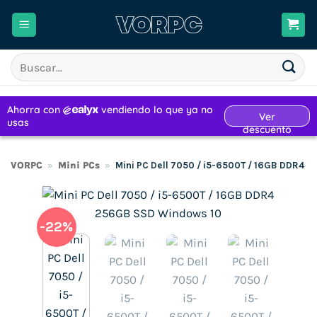
Saltar
al
contenido
Buscar
por:
VORPC
»
Mini PCs
»
Mini PC Dell 7050 / i5-6500T / 16GB DDR4 
-22%