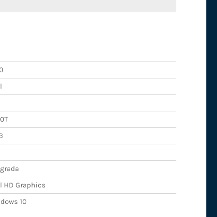
0
l
0T
B
egrada
el HD Graphics
dows 10