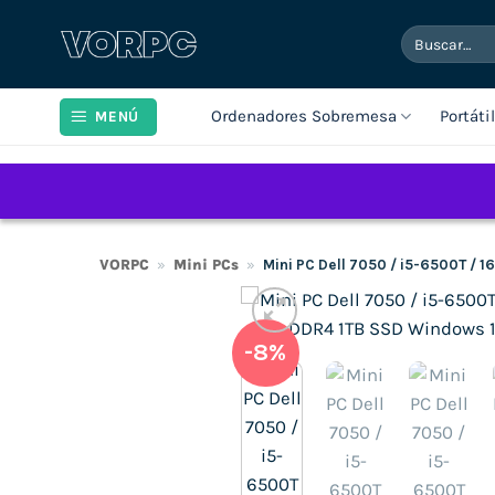
Saltar
Buscar
al
por:
contenido
Ordenadores Sobremesa
Portáti
MENÚ
VORPC
»
Mini PCs
»
Mini PC Dell 7050 / i5-6500T / 
-8%