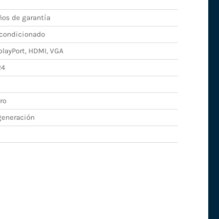
ños de garantía
condicionado
playPort, HDMI, VGA
R4
D
ro
generación