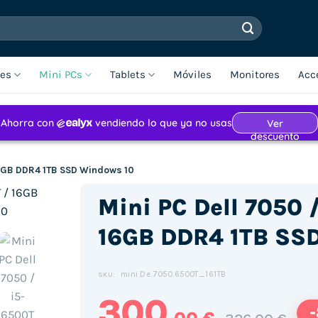
les
Mini PCs
Tablets
Móviles
Monitores
Acc
16GB DDR4 1TB SSD Windows 10
Mini PC Dell 7050 
16GB DDR4 1TB SS
mini.De.7050.6500T_161TB
SKU:
300