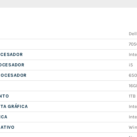
Dell
705
OCESADOR
Inte
ROCESADOR
i5
ROCESADOR
650
16G
NTO
1TB
ETA GRÁFICA
Int
ICA
Int
RATIVO
Win