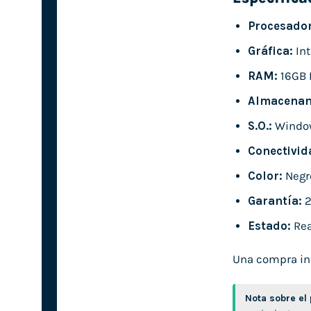
Procesador
Gráfica:
Int
RAM:
16GB 
Almacenam
S.O.:
Windo
Conectivid
Color:
Negr
Garantía:
2
Estado:
Rea
Una compra inte
Nota sobre el