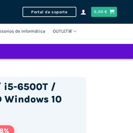
Portal de soporte
0,00
€
esorios de Informática
OUTLET🚨
/ i5-6500T /
D Windows 10
-8%