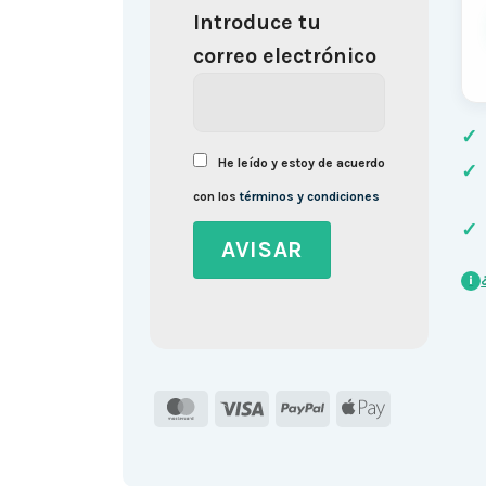
Introduce tu
correo electrónico
✓
He leído y estoy de acuerdo
✓
con los
términos y condiciones
✓
i
MasterCard
Visa
PayPal
Apple
Pay