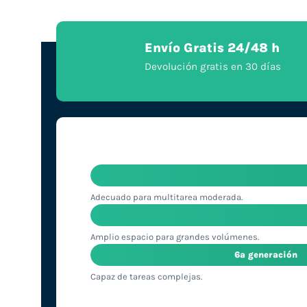
Envío Gratis 24/48 h
Devolución gratis en 30 días
Adecuado para multitarea moderada.
Amplio espacio para grandes volúmenes.
6ª generación
Capaz de tareas complejas.