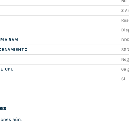
No
2 A
Rea
Dis
RIA RAM
DD
ACENAMIENTO
SS
Neg
DE CPU
6ª 
Sí
es
iones aún.