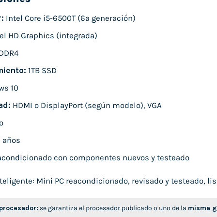
:
Intel Core i5-6500T (6ª generación)
el HD Graphics (integrada)
DDR4
iento:
1TB SSD
ws 10
ad:
HDMI o DisplayPort (según modelo), VGA
o
 años
condicionado con componentes nuevos y testeado
ligente: Mini PC reacondicionado, revisado y testeado, list
 procesador:
se garantiza el procesador publicado o uno de la
misma ge