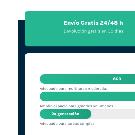
Envío Gratis 24/48 h
Devolución gratis en 30 días
8GB
Adecuado para multitarea moderada.
Amplio espacio para grandes volúmenes.
2ª generación
Adecuado para tareas simples.