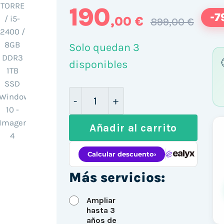
190
-7
,00 €
899,00 €
Solo quedan 3
disponibles
Fujitsu ESPRIMO P900 TORRE / i
Añadir al carrito
Más servicios:
Ampliar
hasta 3
años de