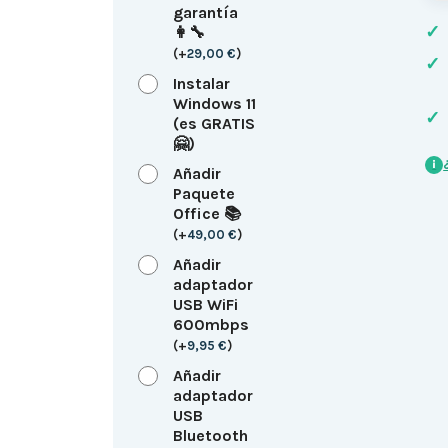
garantía
✓
👩‍🔧
(
+
29,00
€
)
✓
Instalar
Windows 11
✓
(es GRATIS
🤗)
i
Añadir
Paquete
Office 📚
(
+
49,00
€
)
Añadir
adaptador
USB WiFi
600mbps
(
+
9,95
€
)
Añadir
adaptador
USB
Bluetooth