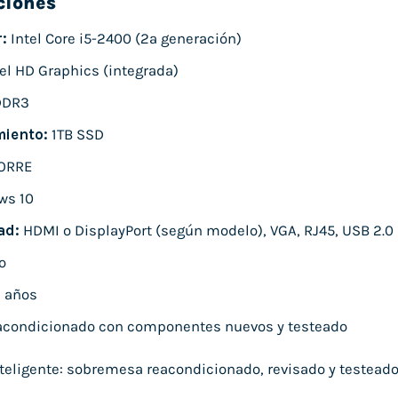
ciones
:
Intel Core i5-2400 (2ª generación)
el HD Graphics (integrada)
DDR3
iento:
1TB SSD
ORRE
ws 10
ad:
HDMI o DisplayPort (según modelo), VGA, RJ45, USB 2.0
o
 años
condicionado con componentes nuevos y testeado
eligente: sobremesa reacondicionado, revisado y testeado, l