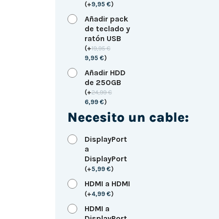
(
+
9,95
€
)
Añadir pack
de teclado y
ratón USB
(
+
19,95
€
9,95
€
)
Añadir HDD
de 250GB
(
+
24,99
€
6,99
€
)
Necesito un cable:
DisplayPort
a
DisplayPort
(
+
5,99
€
)
HDMI a HDMI
(
+
4,99
€
)
HDMI a
DisplayPort