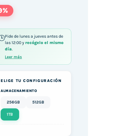
9%
Pide de lunes a jueves antes de
las 12:00 y
recógelo el mismo
día
.
5-2400 / 8GB DDR3 1TB SSD Windows 10 cantida
Leer más
ELIGE TU CONFIGURACIÓN
ALMACENAMIENTO
256GB
512GB
1TB