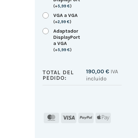
(
+
5,99
€
)
VGA a VGA
(
+
2,99
€
)
Adaptador
DisplayPort
a VGA
(
+
5,99
€
)
190,00
€
IVA
TOTAL DEL
PEDIDO:
incluido
MasterCard
Visa
PayPal
Apple
Pay