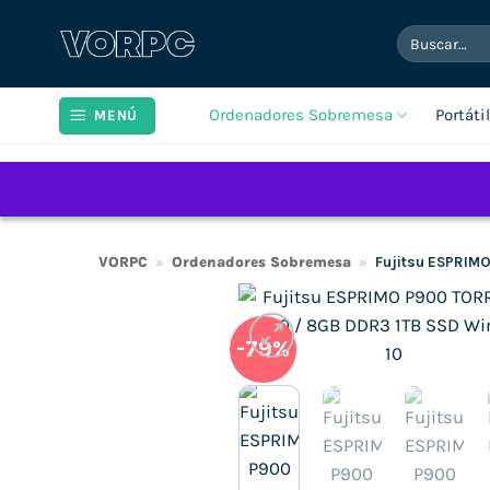
Saltar
Buscar
al
por:
contenido
Ordenadores Sobremesa
Portáti
MENÚ
VORPC
»
Ordenadores Sobremesa
»
Fujitsu ESPRIM
-79%