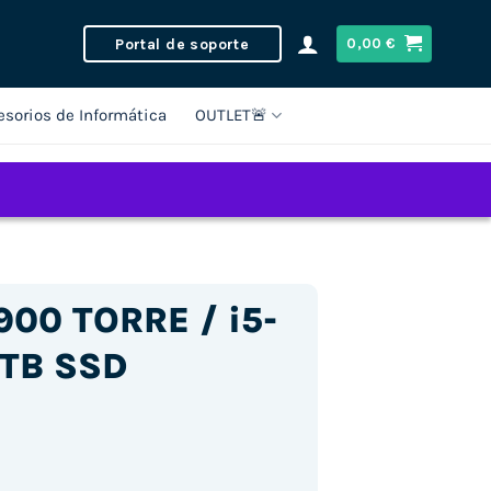
Portal de soporte
0,00
€
esorios de Informática
OUTLET🚨
900 TORRE / i5-
1TB SSD