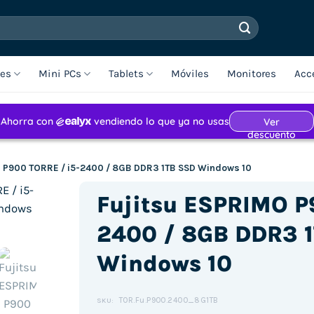
les
Mini PCs
Tablets
Móviles
Monitores
Acc
O P900 TORRE / i5-2400 / 8GB DDR3 1TB SSD Windows 10
Fujitsu ESPRIMO P
2400 / 8GB DDR3 
Windows 10
TOR.Fu.P900.2400_8G1TB
SKU: