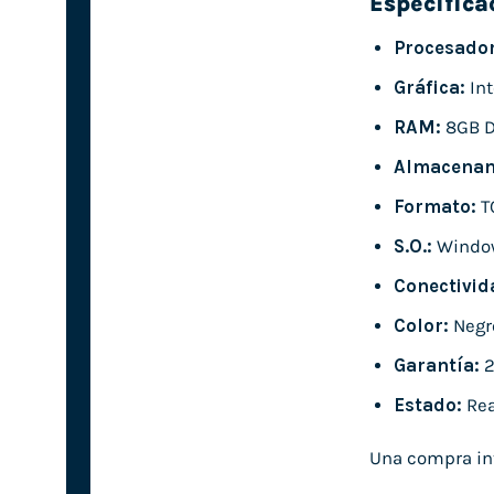
Especifica
Procesador
Gráfica:
Int
RAM:
8GB 
Almacenam
Formato:
T
S.O.:
Windo
Conectivid
Color:
Negr
Garantía:
2
Estado:
Rea
Una compra int