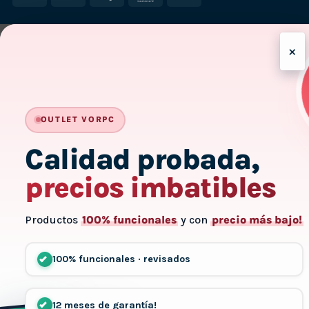
On
Delivery
×
-
OUTLET VORPC
Calidad probada,
precios imbatibles
Productos
100% funcionales
y con
precio más bajo!
100% funcionales · revisados
12 meses de garantía!