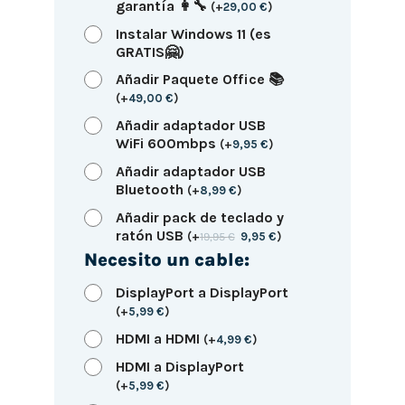
garantía 👩‍🔧
(
+
29,00
€
)
Instalar Windows 11 (es
GRATIS🤗)
Añadir Paquete Office 📚
(
+
49,00
€
)
Añadir adaptador USB
WiFi 600mbps
(
+
9,95
€
)
Añadir adaptador USB
Bluetooth
(
+
8,99
€
)
Añadir pack de teclado y
ratón USB
(
+
19,95
€
9,95
€
)
Necesito un cable:
DisplayPort a DisplayPort
(
+
5,99
€
)
HDMI a HDMI
(
+
4,99
€
)
HDMI a DisplayPort
(
+
5,99
€
)