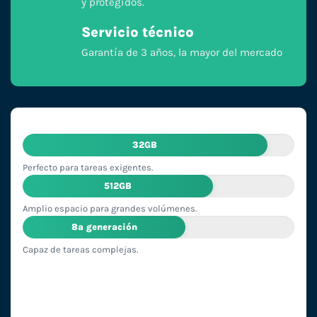
y protegidos.
Servicio técnico
Garantía de 3 años, la mayor del mercado
32GB
Perfecto para tareas exigentes.
512GB
Amplio espacio para grandes volúmenes.
8ª generación
Capaz de tareas complejas.