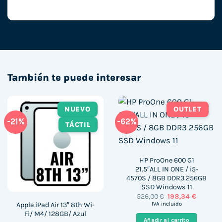
También te puede interesar
NUEVO
OUTLET
-21%
-62%
TÁCTIL
HP ProOne 600 G1
21.5″ALL IN ONE / i5-
4570S / 8GB DDR3 256GB
SSD Windows 11
El
El
526,00
€
198,34
€
precio
precio
Apple iPad Air 13″ 8th Wi-
IVA incluido
original
actual
Fi/ M4/ 128GB/ Azul
era:
es:
Añadir al carrito