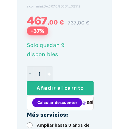
mini.De.3070.8500T_32512
SKU:
467
,00 €
737,00 €
-37%
Solo quedan 9
disponibles
Mini PC Dell OptiPlex 3070 / i5-8500T
Añadir al carrito
Más servicios:
Ampliar hasta 3 años de