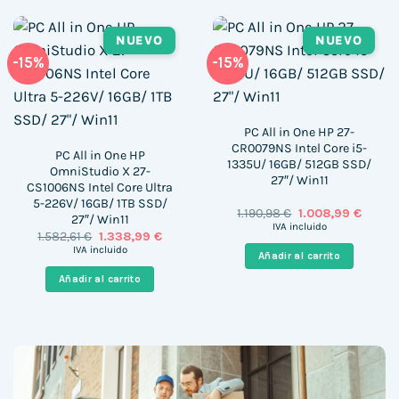
NUEVO
NUEVO
-15%
-15%
PC All in One HP 27-
CR0079NS Intel Core i5-
PC All in One HP
1335U/ 16GB/ 512GB SSD/
OmniStudio X 27-
27″/ Win11
CS1006NS Intel Core Ultra
5-226V/ 16GB/ 1TB SSD/
El
El
1.190,98
€
1.008,99
€
27″/ Win11
precio
precio
IVA incluido
El
El
1.582,61
€
1.338,99
€
original
actual
precio
precio
era:
es:
IVA incluido
Añadir al carrito
original
actual
1.190,98 €.
1.008,9
era:
es:
Añadir al carrito
1.582,61 €.
1.338,99 €.