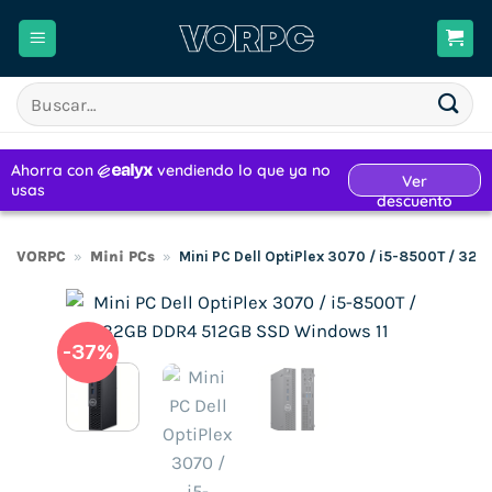
Saltar
al
contenido
Buscar
por:
VORPC
»
Mini PCs
»
Mini PC Dell OptiPlex 3070 / i5-8500T / 3
-37%