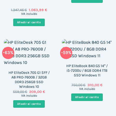
526,00 €.
198,34 €
El
El
1.347,46
€
1.063,99
€
precio
precio
IVA incluido
original
actual
era:
es:
Añadir al carrito
1.347,46 €.
1.063,99 €.
-63%
-59%
HP EliteBook 840 G5 14″ /
i5-7200U / 8GB DDR4 1TB
HP EliteDesk 705 G1 SFF /
SSD Windows 11
A8 PRO-7600B / 32GB
DDR3 256GB SSD
El
El
750,00
€
310,00
€
Windows 10
precio
precio
IVA incluido
El
El
559,00
€
209,00
€
original
actual
precio
precio
era:
es:
IVA incluido
Añadir al carrito
original
actual
750,00 €.
310,00 €
era:
es:
Añadir al carrito
559,00 €.
209,00 €.