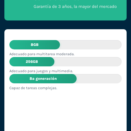
Garantía de 3 años, la mayor del mercado
8GB
Adecuado para multitarea moderada.
256GB
Adecuado para juegos y multimedia.
8ª generación
Capaz de tareas complejas.