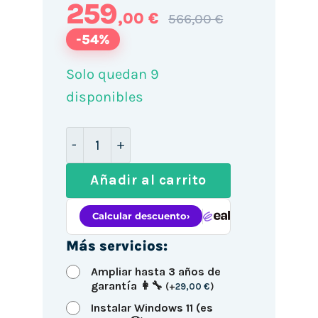
259
,00 €
566,00 €
-54%
Solo quedan 9
disponibles
Mini PC Dell OptiPlex 3070 / i5-8500T
Añadir al carrito
Más servicios:
Ampliar hasta 3 años de
garantía 👩‍🔧
(
+
29,00
€
)
Instalar Windows 11 (es