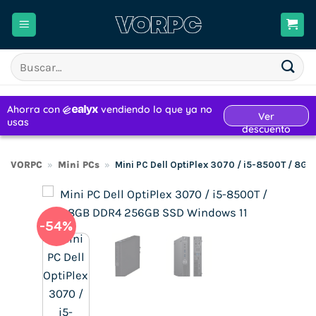
Saltar
al
contenido
Buscar
por:
VORPC
»
Mini PCs
»
Mini PC Dell OptiPlex 3070 / i5-8500T / 8
-54%