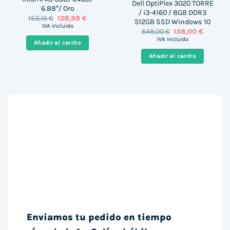
Dell OptiPlex 3020 TORRE
6.88″/ Oro
/ i3-4160 / 8GB DDR3
El
El
153,15
€
128,99
€
512GB SSD Windows 10
precio
precio
IVA incluido
El
El
649,00
€
138,00
€
original
actual
precio
precio
era:
es:
IVA incluido
Añadir al carrito
original
actual
153,15 €.
128,99 €.
era:
es:
Añadir al carrito
649,00 €.
138,00 €
Enviamos tu pedido en tiempo