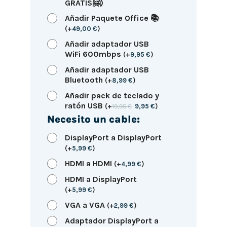
GRATIS🤗)
Añadir Paquete Office 📚
(
+
49,00
€
)
Añadir adaptador USB
WiFi 600mbps
(
+
9,95
€
)
Añadir adaptador USB
Bluetooth
(
+
8,99
€
)
Añadir pack de teclado y
ratón USB
(
+
19,95
€
9,95
€
)
Necesito un cable:
DisplayPort a DisplayPort
(
+
5,99
€
)
HDMI a HDMI
(
+
4,99
€
)
HDMI a DisplayPort
(
+
5,99
€
)
VGA a VGA
(
+
2,99
€
)
Adaptador DisplayPort a