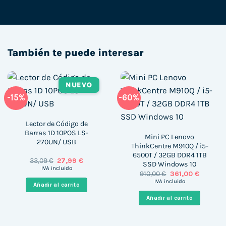
También te puede interesar
NUEVO
-15%
-60%
Lector de Código de
Barras 1D 10POS LS-
Mini PC Lenovo
270UN/ USB
ThinkCentre M910Q / i5-
6500T / 32GB DDR4 1TB
El
El
33,09
€
27,99
€
SSD Windows 10
precio
precio
IVA incluido
El
El
910,00
€
361,00
€
original
actual
precio
precio
era:
es:
IVA incluido
Añadir al carrito
original
actual
33,09 €.
27,99 €.
era:
es:
Añadir al carrito
910,00 €.
361,00 €