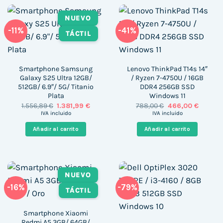
NUEVO
-11%
-41%
TÁCTIL
Smartphone Samsung
Lenovo ThinkPad T14s 14″
Galaxy S25 Ultra 12GB/
/ Ryzen 7-4750U / 16GB
512GB/ 6.9″/ 5G/ Titanio
DDR4 256GB SSD
Plata
Windows 11
El
El
El
El
1.556,89
€
1.381,99
€
788,00
€
466,00
€
precio
precio
precio
precio
IVA incluido
IVA incluido
original
actual
original
actual
era:
es:
era:
es:
Añadir al carrito
Añadir al carrito
1.556,89 €.
1.381,99 €.
788,00 €.
466,00 
NUEVO
-16%
-79%
TÁCTIL
Smartphone Xiaomi
Redmi A5 3GB/ 64GB/