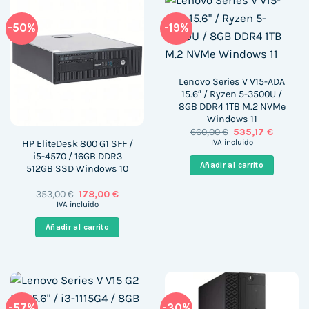
-50%
-19%
Lenovo Series V V15-ADA
15.6″ / Ryzen 5-3500U /
8GB DDR4 1TB M.2 NVMe
Windows 11
El
El
660,00
€
535,17
€
precio
precio
HP EliteDesk 800 G1 SFF /
IVA incluido
original
actual
i5-4570 / 16GB DDR3
era:
es:
Añadir al carrito
512GB SSD Windows 10
660,00 €.
535,17 €
El
El
353,00
€
178,00
€
precio
precio
IVA incluido
original
actual
era:
es:
Añadir al carrito
353,00 €.
178,00 €.
-57%
-30%