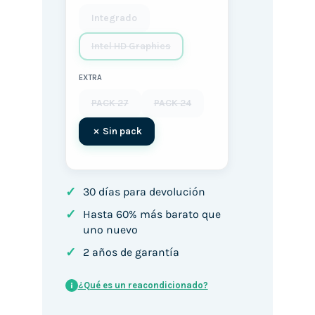
Integrado
Intel HD Graphics
EXTRA
PACK 27
PACK 24
Sin pack
✓
30 días para devolución
✓
Hasta 60% más barato que
uno nuevo
✓
2 años de garantía
¿Qué es un reacondicionado?
i