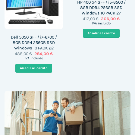
HP 400 G4 SFF / i5-6500 /
8GB DDR4 256GB SSD
Windows 10 PACK 27
El
El
412,00
€
306,00
€
precio
precio
IVA incluido
original
actual
era:
es:
Añadir al carrito
412,00 €.
306,00 €
Dell 5050 SFF / i7-6700 /
8GB DDR4 256GB SSD
Windows 10 PACK 22
El
El
488,00
€
284,00
€
precio
precio
IVA incluido
original
actual
era:
es:
Añadir al carrito
488,00 €.
284,00 €.