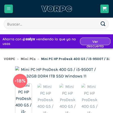
Saltar
al
contenido
Buscar
por:
VORPC
»
Mini PCs
»
Mini PC HP ProDesk 400 G5 / i5-9500T / 32
-18%