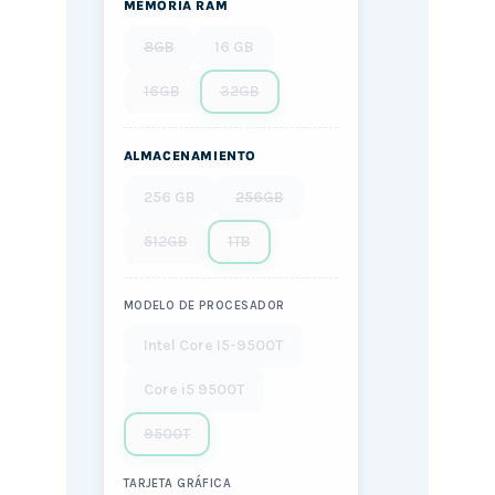
MEMORIA RAM
8GB
16 GB
16GB
32GB
ALMACENAMIENTO
256 GB
256GB
512GB
1TB
MODELO DE PROCESADOR
Intel Core I5-9500T
Core i5 9500T
9500T
TARJETA GRÁFICA