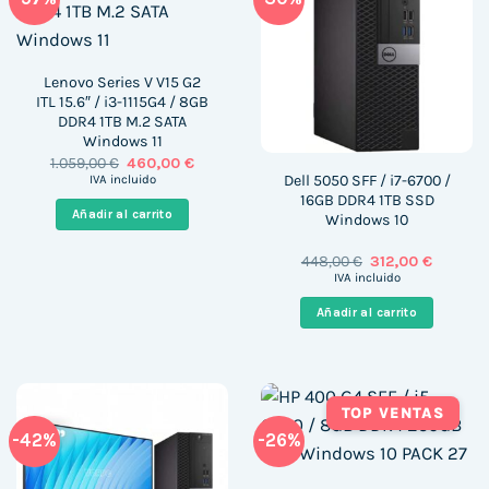
Lenovo Series V V15 G2
ITL 15.6″ / i3-1115G4 / 8GB
DDR4 1TB M.2 SATA
Windows 11
El
El
1.059,00
€
460,00
€
precio
precio
Dell 5050 SFF / i7-6700 /
IVA incluido
original
actual
16GB DDR4 1TB SSD
era:
es:
Añadir al carrito
Windows 10
1.059,00 €.
460,00 €.
El
El
448,00
€
312,00
€
precio
precio
IVA incluido
original
actual
era:
es:
Añadir al carrito
448,00 €.
312,00 €
TOP VENTAS
-42%
-26%