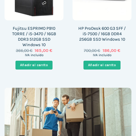
Fujitsu ESPRIMO P910
HP ProDesk 600 G3 SFF /
TORRE / i5-3470 / 16GB
i5-7500 / 16GB DDR4
DDR3 512GB SSD
256GB SSD Windows 10
Windows 10
El
El
El
El
366,00
€
165,00
€
700,00
€
186,00
€
precio
precio
precio
precio
IVA incluido
IVA incluido
original
actual
original
actual
era:
es:
era:
es:
Añadir al carrito
Añadir al carrito
366,00 €.
165,00 €.
700,00 €.
186,00 €