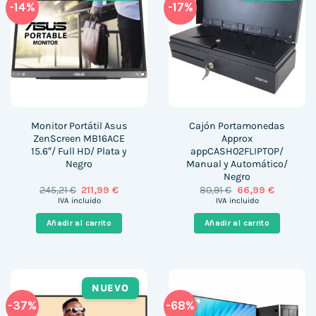
-14%
-17%
Monitor Portátil Asus
Cajón Portamonedas
ZenScreen MB16ACE
Approx
15.6″/ Full HD/ Plata y
appCASH02FLIPTOP/
Negro
Manual y Automático/
Negro
El
El
El
El
245,21
€
211,99
€
80,91
€
66,99
€
precio
precio
precio
precio
IVA incluido
IVA incluido
original
actual
original
actual
era:
es:
era:
es:
Añadir al carrito
Añadir al carrito
245,21 €.
211,99 €.
80,91 €.
66,99 €.
NUEVO
-37%
-68%