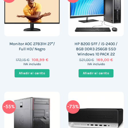
Monitor AOC 27B31H 27″/
HP 8200 SFF / i5-2400 /
Full HD/ Negro
8GB DDR3 256GB SSD
Windows 10 PACK 22
El
El
El
El
172,15
€
108,99
€
521,00
€
169,00
€
precio
precio
precio
precio
IVA incluido
IVA incluido
original
actual
original
actual
era:
es:
era:
es:
Añadir al carrito
Añadir al carrito
172,15 €.
108,99 €.
521,00 €.
169,00 €
-55%
-73%