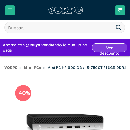
Saltar
al
contenido
Buscar
por:
VORPC
»
Mini PCs
»
Mini PC HP 600 G3 / i5-7500T / 16GB DDR4
-40%