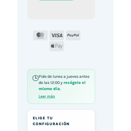
MasterCard
Visa
PayPal
Apple
Pay
Pide de lunes a jueves antes
de las 12:00 y
recógelo el
mismo día
.
Leer más
ELIGE TU
CONFIGURACIÓN