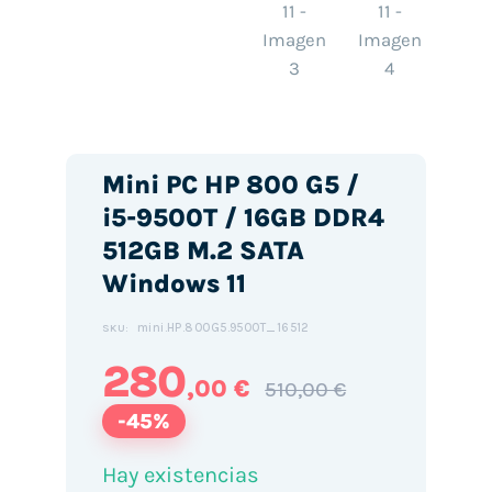
Mini PC HP 800 G5 /
i5-9500T / 16GB DDR4
512GB M.2 SATA
Windows 11
mini.HP.800G5.9500T_16512
SKU:
280
,00 €
510,00 €
-45%
Hay existencias