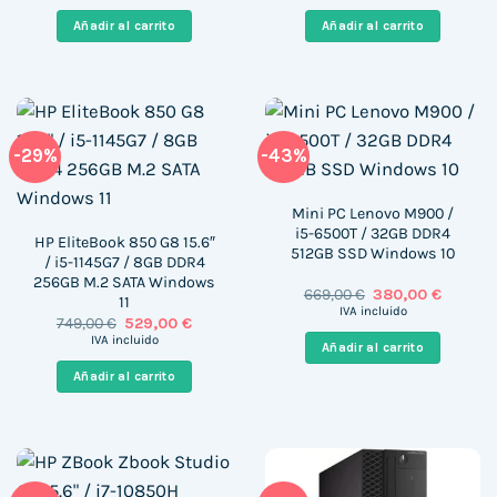
original
actual
original
actual
era:
es:
era:
es:
Añadir al carrito
Añadir al carrito
599,00 €.
297,00 €.
1.089,00 €.
342,00 
-29%
-43%
Mini PC Lenovo M900 /
i5-6500T / 32GB DDR4
HP EliteBook 850 G8 15.6″
512GB SSD Windows 10
/ i5-1145G7 / 8GB DDR4
256GB M.2 SATA Windows
El
El
669,00
€
380,00
€
11
precio
precio
IVA incluido
El
El
749,00
€
529,00
€
original
actual
precio
precio
era:
es:
IVA incluido
Añadir al carrito
original
actual
669,00 €.
380,00 
era:
es:
Añadir al carrito
749,00 €.
529,00 €.