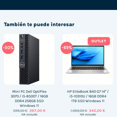
También te puede interesar
OUTLET
-50%
-69%
Mini PC Dell OptiPlex
HP EliteBook 840 G7 14″ /
3070 / i5-8500T / 16GB
i5-10310U / 16GB DDR4
DDR4 256GB SSD
1TB SSD Windows 11
Windows 11
El
El
El
El
599,00
€
297,00
€
1.089,00
€
342,00
€
precio
precio
precio
precio
IVA incluido
IVA incluido