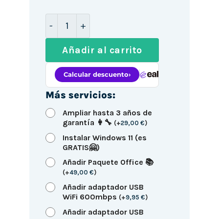
Mini PC HP 800 G5 / i5-9500T / 16GB D
Añadir al carrito
Más servicios:
Ampliar hasta 3 años de
garantía 👩‍🔧
(
+
29,00
€
)
Instalar Windows 11 (es
GRATIS🤗)
Añadir Paquete Office 📚
(
+
49,00
€
)
Añadir adaptador USB
WiFi 600mbps
(
+
9,95
€
)
Añadir adaptador USB