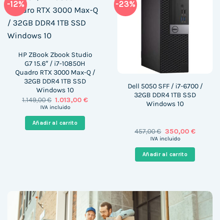
-12%
-23%
HP ZBook Zbook Studio
G7 15.6″ / i7-10850H
Quadro RTX 3000 Max-Q /
32GB DDR4 1TB SSD
Dell 5050 SFF / i7-6700 /
Windows 10
32GB DDR4 1TB SSD
El
El
1.149,00
€
1.013,00
€
Windows 10
precio
precio
IVA incluido
original
actual
era:
es:
Añadir al carrito
1.149,00 €.
1.013,00 €.
El
El
457,00
€
350,00
€
precio
precio
IVA incluido
original
actual
era:
es:
Añadir al carrito
457,00 €.
350,00 