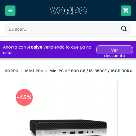
Saltar
al
contenido
Buscar
por:
VORPC
»
Mini PCs
»
Mini PC HP 800 G5 / i5-9500T / 16GB DDR4 
-45%
H