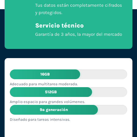
Tus datos están completamente cifrados
y protegidos.
Servicio técnico
Garantía de 3 años, la mayor del mercado
16GB
Adecuado para multitarea moderada.
512GB
Amplio espacio para grandes volúmenes.
9ª generación
Diseñado para tareas intensivas.