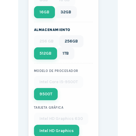
16GB
32GB
ALMACENAMIENTO
256 GB
256GB
512GB
1TB
MODELO DE PROCESADOR
Intel Core I5-9500T
9500T
TARJETA GRÁFICA
Intel HD Graphics 630
Intel HD Graphics