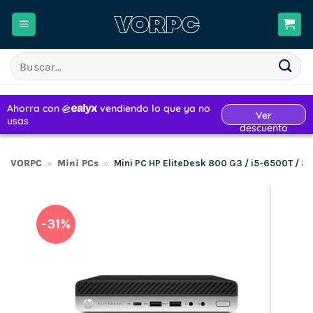
Saltar
al
contenido
Buscar
por:
VORPC
»
Mini PCs
»
Mini PC HP EliteDesk 800 G3 / i5-6500T / 
-31%
H