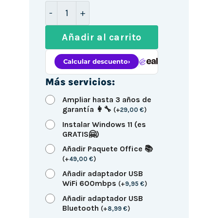
Mini PC HP EliteDesk 800 G3 / i5-6500
Añadir al carrito
Más servicios:
Ampliar hasta 3 años de
garantía 👩‍🔧
(
+
29,00
€
)
Instalar Windows 11 (es
GRATIS🤗)
Añadir Paquete Office 📚
(
+
49,00
€
)
Añadir adaptador USB
WiFi 600mbps
(
+
9,95
€
)
Añadir adaptador USB
Bluetooth
(
+
8,99
€
)