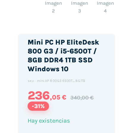
Mini PC HP EliteDesk
800 G3 / i5-6500T /
8GB DDR4 1TB SSD
Windows 10
mini.HP.800G3.6500T_8G1TB
SKU:
236
,05 €
340,00 €
-31%
Hay existencias