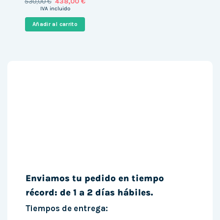
El
El
530,00
€
438,00
€
precio
precio
IVA incluido
original
actual
era:
es:
Añadir al carrito
530,00 €.
438,00 €.
Enviamos tu pedido en tiempo
récord: de 1 a 2 días hábiles.
Tiempos de entrega: