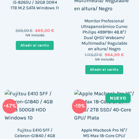
i5-8265U / 32GB DDR4
1TB M.2 SATA Windows 11
Monitor Profesional
Ultrapanorámico Curvo
El
El
556,00
€
469,00
€
Philips 499P9H 48.8″/
precio
precio
IVA incluido
Dual QHD/ Webcam/
original
actual
Multimedia/ Regulable
era:
es:
Añadir al carrito
556,00 €.
469,00 €.
en altura/ Negro
El
El
1.113,27
€
964,99
€
precio
precio
IVA incluido
original
actual
era:
es:
Añadir al carrito
1.113,27 €.
964,99 
NUEVO
-47%
-19%
Fujitsu E410 SFF /
Apple Macbook Pro 16″/
Celeron-G1840 / 4GB
M5 Max 18-Core CPU/