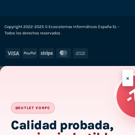
Copyright 2022-2025 © Ecosistemas Informáticos España SL –
Todos los derechos reservados
Visa
PayPal
Stripe
MasterCard
Cash
On
Delivery
×
-7
HASTA
OUTLET VORPC
Calidad probada,