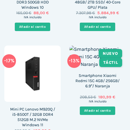
DDR3 500GB HDD
48GB/ 2TB SSD/ 40-Core
Windows 10
GPU/ Plata
El
El
El
El
165,00
€
88,00
€
7.307,98
€
5.884,99
€
precio
precio
precio
precio
IVA incluido
IVA incluido
original
actual
original
actua
era:
es:
era:
es:
Añadir al carrito
Añadir al carrito
165,00 €.
88,00 €.
7.307,98 €.
5.884,
NUEVO
-17%
-13%
TÁCTIL
Smartphone Xiaomi
Redmi 15C 4GB/ 256GB/
6.9″/ Naranja
El
El
208,53
€
180,99
€
precio
precio
IVA incluido
original
actual
era:
es:
Mini PC Lenovo M920Q /
Añadir al carrito
208,53 €.
180,99 €
i5-8500T / 32GB DDR4
512GB M.2 NVMe
Windows 11