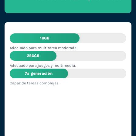
16GB
Adecuado para multitarea moderada.
256GB
Adecuado para juegos y multimedia.
7ª generación
Capaz de tareas complejas.