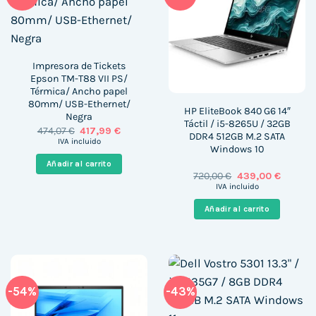
Impresora de Tickets
Epson TM-T88 VII PS/
Térmica/ Ancho papel
80mm/ USB-Ethernet/
HP EliteBook 840 G6 14″
Negra
Táctil / i5-8265U / 32GB
El
El
474,07
€
417,99
€
DDR4 512GB M.2 SATA
precio
precio
IVA incluido
Windows 10
original
actual
era:
es:
Añadir al carrito
474,07 €.
417,99 €.
El
El
720,00
€
439,00
€
precio
precio
IVA incluido
original
actual
era:
es:
Añadir al carrito
720,00 €.
439,00 
-54%
-43%