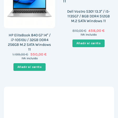
Dell Vostro 5301 13.3″ / i5-
1135G7 / 8GB DDR4 512GB
M.2 SATA Windows 11
El
El
810,00
€
458,00
€
precio
precio
HP EliteBook 840 G7 14″ /
IVA incluido
original
actual
i7-10510U / 32GB DDR4
era:
es:
Añadir al carrito
256GB M.2 SATA Windows
810,00 €.
458,00 
11
El
El
1.199,00
€
550,00
€
precio
precio
IVA incluido
original
actual
era:
es:
Añadir al carrito
1.199,00 €.
550,00 €.