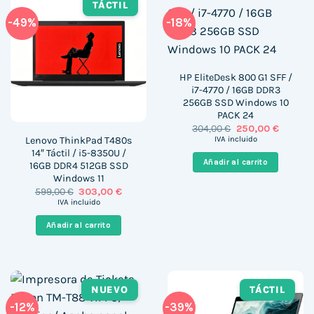
TÁCTIL
-49%
-18%
HP EliteDesk 800 G1 SFF /
i7-4770 / 16GB DDR3
256GB SSD Windows 10
PACK 24
El
El
304,00
€
250,00
€
precio
precio
Lenovo ThinkPad T480s
IVA incluido
original
actual
14″ Táctil / i5-8350U /
era:
es:
Añadir al carrito
16GB DDR4 512GB SSD
304,00 €.
250,00 
Windows 11
El
El
599,00
€
303,00
€
precio
precio
IVA incluido
original
actual
era:
es:
Añadir al carrito
599,00 €.
303,00 €.
NUEVO
TÁCTIL
-12%
-39%