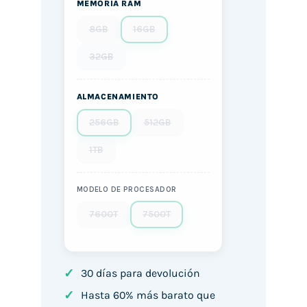
MEMORIA RAM
8GB
16GB
32GB
ALMACENAMIENTO
256GB
512GB
1TB
MODELO DE PROCESADOR
7600T
7500T
✓
30 días para devolución
✓
Hasta 60% más barato que