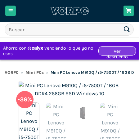
Saltar
al
contenido
Buscar
por:
VORPC
»
Mini PCs
»
Mini PC Lenovo M910Q / i5-7500T / 16GB D
-36%