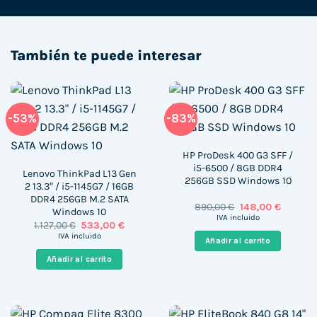
También te puede interesar
-53%
-83%
HP ProDesk 400 G3 SFF /
i5-6500 / 8GB DDR4
Lenovo ThinkPad L13 Gen
256GB SSD Windows 10
2 13.3″ / i5-1145G7 / 16GB
DDR4 256GB M.2 SATA
El
El
890,00
€
148,00
€
Windows 10
precio
precio
IVA incluido
El
El
1.127,00
€
533,00
€
original
actual
precio
precio
era:
es:
IVA incluido
Añadir al carrito
original
actual
890,00 €.
148,00 €
era:
es:
Añadir al carrito
1.127,00 €.
533,00 €.