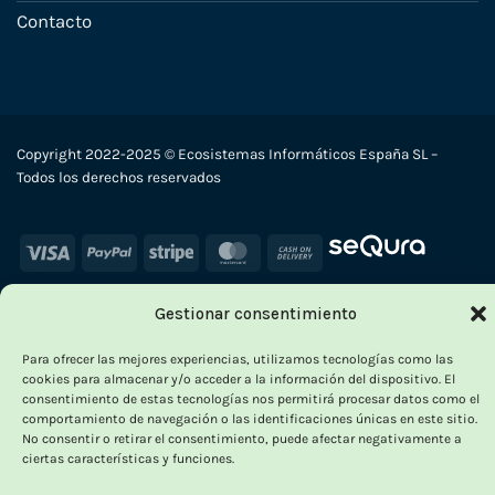
Contacto
Copyright 2022-2025 © Ecosistemas Informáticos España SL –
Todos los derechos reservados
Visa
PayPal
Stripe
MasterCard
Cash
On
Delivery
Gestionar consentimiento
×
Para ofrecer las mejores experiencias, utilizamos tecnologías como las
-
cookies para almacenar y/o acceder a la información del dispositivo. El
consentimiento de estas tecnologías nos permitirá procesar datos como el
comportamiento de navegación o las identificaciones únicas en este sitio.
No consentir o retirar el consentimiento, puede afectar negativamente a
OUTLET VORPC
ciertas características y funciones.