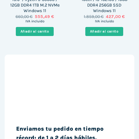
12GB DDR4 1TB M.2 NVMe
DDR4 256GB SSD
Windows 11
Windows 11
El
El
El
El
660,00
€
555,49
€
1.859,00
€
427,00
€
precio
precio
precio
precio
IVA incluido
IVA incluido
original
actual
original
actual
era:
es:
era:
es:
Añadir al carrito
Añadir al carrito
660,00 €.
555,49 €.
1.859,00 €.
427,00 
Enviamos tu pedido en tiempo
récord: de 1 a 2 días hábiles.