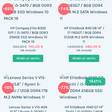
-65%
-74%
HP Compaq Elite 8300
HP EliteBook 840 G8 14″ /
SFF / i5-3470 / 8GB DDR3
i7-1165G7 / 8GB DDR4
256GB SSD Windows 10
512GB M.2 SATA Windows
PACK 19
11
El
El
El
El
562,00
€
195,00
€
1.849,00
€
480,00
€
precio
precio
precio
precio
IVA incluido
IVA incluido
original
actual
original
actual
era:
es:
era:
es:
Añadir al carrito
Añadir al carrito
562,00 €.
195,00 €.
1.849,00 €.
480,00 
TÁCTIL
-16%
-77%
Lenovo Series V V15-ADA
HP EliteBook 1040 G7 14″
15.6″ / Ryzen 5-3500U /
Táctil / i5-10210U / 16GB