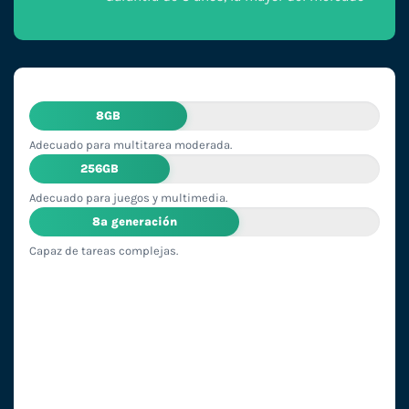
8GB
Adecuado para multitarea moderada.
256GB
Adecuado para juegos y multimedia.
8ª generación
Capaz de tareas complejas.