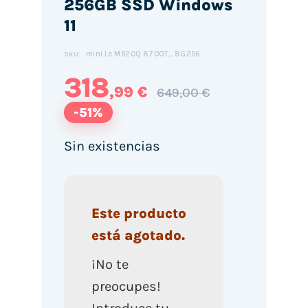
256GB SSD Windows
11
mini.Le.M920Q.8700T_8G256
SKU:
318
,99 €
649,00 €
-51%
Sin existencias
Este producto
está agotado.
¡No te
preocupes!