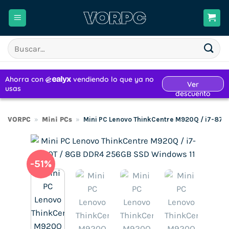
Saltar
al
contenido
Buscar
por:
VORPC
»
Mini PCs
»
Mini PC Lenovo ThinkCentre M920Q / i7-87
-51%