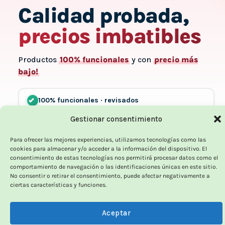
Calidad probada,
precios imbatibles
Productos
100% funcionales
y con
precio más
bajo!
100% funcionales · revisados
Gestionar consentimiento
12 meses de garantía!
Para ofrecer las mejores experiencias, utilizamos tecnologías como las
cookies para almacenar y/o acceder a la información del dispositivo. El
consentimiento de estas tecnologías nos permitirá procesar datos como el
Hasta un 70% más baratos que uno nuevo
comportamiento de navegación o las identificaciones únicas en este sitio.
No consentir o retirar el consentimiento, puede afectar negativamente a
ciertas características y funciones.
Ver el Outlet
→
Aceptar