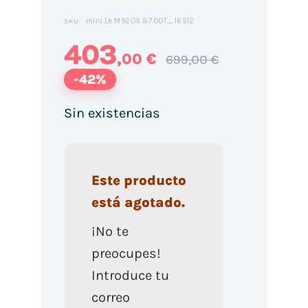
mini.Le.M920X.8700T_16512
SKU:
403
,00 €
699,00 €
-42%
Sin existencias
Este producto
está agotado.
¡No te
preocupes!
Introduce tu
correo