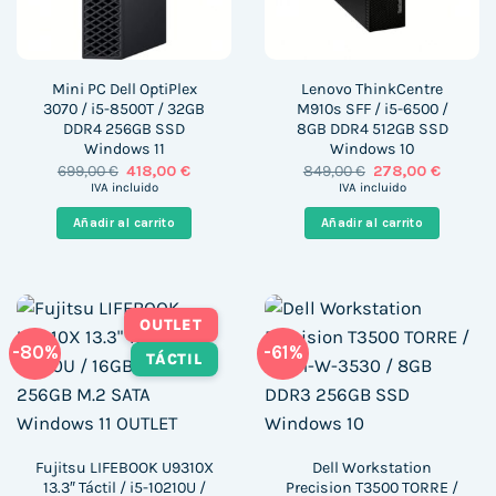
Mini PC Dell OptiPlex
Lenovo ThinkCentre
3070 / i5-8500T / 32GB
M910s SFF / i5-6500 /
DDR4 256GB SSD
8GB DDR4 512GB SSD
Windows 11
Windows 10
El
El
El
El
699,00
€
418,00
€
849,00
€
278,00
€
precio
precio
precio
precio
IVA incluido
IVA incluido
original
actual
original
actual
era:
es:
era:
es:
Añadir al carrito
Añadir al carrito
699,00 €.
418,00 €.
849,00 €.
278,00 
OUTLET
-80%
-61%
TÁCTIL
Fujitsu LIFEBOOK U9310X
Dell Workstation
13.3″ Táctil / i5-10210U /
Precision T3500 TORRE /