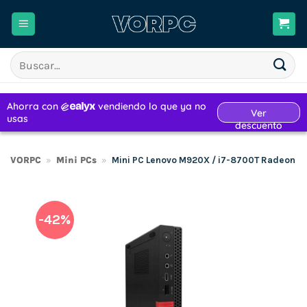
Saltar
al
contenido
Buscar
por:
VORPC
»
Mini PCs
»
Mini PC Lenovo M920X / i7-8700T Radeon R
-42%