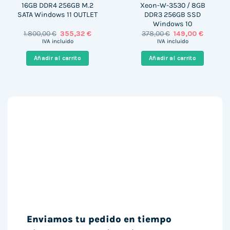
16GB DDR4 256GB M.2
Xeon-W-3530 / 8GB
SATA Windows 11 OUTLET
DDR3 256GB SSD
Windows 10
El
El
El
El
1.800,00
€
355,32
€
378,00
€
149,00
€
precio
precio
precio
precio
IVA incluido
IVA incluido
original
actual
original
actual
era:
es:
era:
es:
Añadir al carrito
Añadir al carrito
1.800,00 €.
355,32 €.
378,00 €.
149,00 €
Enviamos tu pedido en tiempo