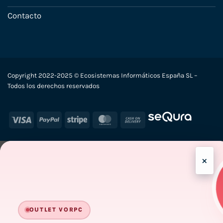
Contacto
Copyright 2022-2025 © Ecosistemas Informáticos España SL –
Todos los derechos reservados
Visa
PayPal
Stripe
MasterCard
Cash
On
Delivery
×
-
OUTLET VORPC