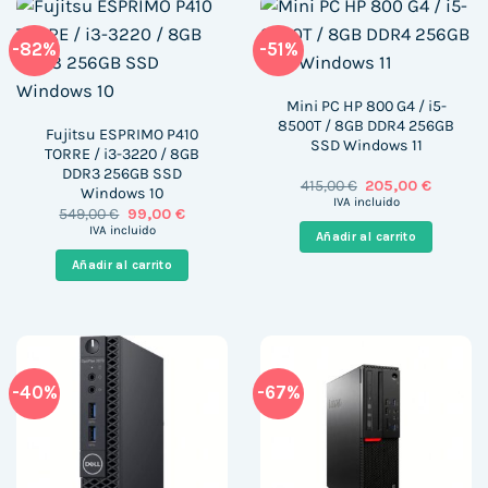
-82%
-51%
Mini PC HP 800 G4 / i5-
8500T / 8GB DDR4 256GB
Fujitsu ESPRIMO P410
SSD Windows 11
TORRE / i3-3220 / 8GB
DDR3 256GB SSD
El
El
415,00
€
205,00
€
Windows 10
precio
precio
IVA incluido
El
El
549,00
€
99,00
€
original
actual
precio
precio
era:
es:
IVA incluido
Añadir al carrito
original
actual
415,00 €.
205,00 €
era:
es:
Añadir al carrito
549,00 €.
99,00 €.
-40%
-67%