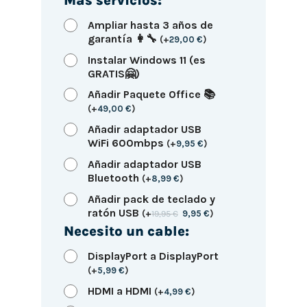
Más servicios:
Ampliar hasta 3 años de
garantía 👩‍🔧
(
+
29,00
€
)
Instalar Windows 11 (es
GRATIS🤗)
Añadir Paquete Office 📚
(
+
49,00
€
)
Añadir adaptador USB
WiFi 600mbps
(
+
9,95
€
)
Añadir adaptador USB
Bluetooth
(
+
8,99
€
)
Añadir pack de teclado y
ratón USB
(
+
19,95
€
9,95
€
)
Necesito un cable:
DisplayPort a DisplayPort
(
+
5,99
€
)
HDMI a HDMI
(
+
4,99
€
)