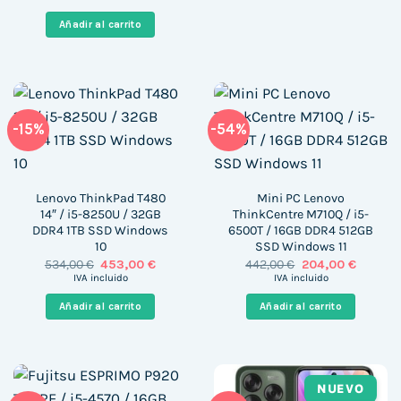
original
actual
era:
es:
Añadir al carrito
879,46 €.
733,99 €.
-15%
-54%
Lenovo ThinkPad T480
Mini PC Lenovo
14″ / i5-8250U / 32GB
ThinkCentre M710Q / i5-
DDR4 1TB SSD Windows
6500T / 16GB DDR4 512GB
10
SSD Windows 11
El
El
El
El
534,00
€
453,00
€
442,00
€
204,00
€
precio
precio
precio
precio
IVA incluido
IVA incluido
original
actual
original
actual
era:
es:
era:
es:
Añadir al carrito
Añadir al carrito
534,00 €.
453,00 €.
442,00 €.
204,00 
NUEVO