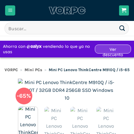
Saltar
al
contenido
Buscar
por:
VORPC
»
Mini PCs
»
Mini PC Lenovo ThinkCentre M910Q / i5-65
-65%