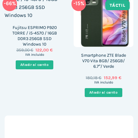
-66%
-15%
TÁCTIL
Fujitsu ESPRIMO P920
TORRE / i5-4570 / 16GB
DDR3 256GB SSD
Windows 10
El
El
359,00
€
122,00
€
precio
precio
Smartphone ZTE Blade
IVA incluido
original
actual
V70 Vita 8GB/ 256GB/
era:
es:
Añadir al carrito
6.7″/ Verde
359,00 €.
122,00 €.
El
El
180,18
€
152,99
€
precio
precio
IVA incluido
original
actual
era:
es:
Añadir al carrito
180,18 €.
152,99 €.