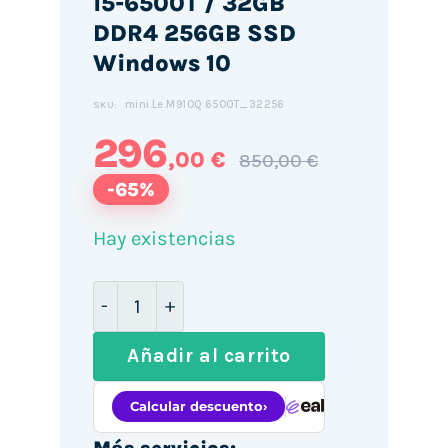
i5-6500T / 32GB
DDR4 256GB SSD
Windows 10
mini.Le.M910Q.6500T_32256
SKU:
296
,00 €
850,00 €
-65%
Hay existencias
Mini PC Lenovo ThinkCentre M910Q / i
Añadir al carrito