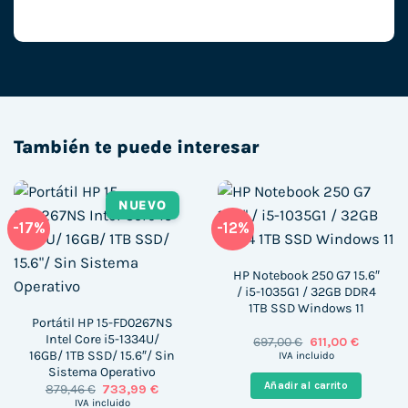
También te puede interesar
NUEVO
-17%
-12%
HP Notebook 250 G7 15.6″
/ i5-1035G1 / 32GB DDR4
1TB SSD Windows 11
Portátil HP 15-FD0267NS
Intel Core i5-1334U/
El
El
697,00
€
611,00
€
precio
precio
16GB/ 1TB SSD/ 15.6″/ Sin
IVA incluido
original
actual
Sistema Operativo
era:
es:
Añadir al carrito
El
El
879,46
€
733,99
€
697,00 €.
611,00 €.
precio
precio
IVA incluido