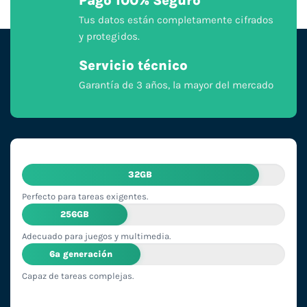
Pago 100% Seguro
Tus datos están completamente cifrados
y protegidos.
Servicio técnico
Garantía de 3 años, la mayor del mercado
32GB
Perfecto para tareas exigentes.
256GB
Adecuado para juegos y multimedia.
6ª generación
Capaz de tareas complejas.