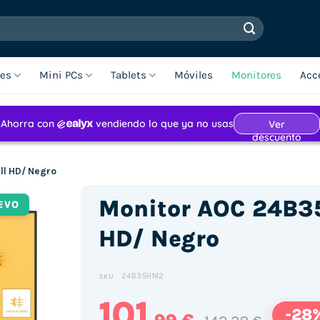
les
Mini PCs
Tablets
Móviles
Monitores
Acc
ll HD/ Negro
Monitor AOC 24B3
EVO
HD/ Negro
24B35HM2
SKU:
101
-28