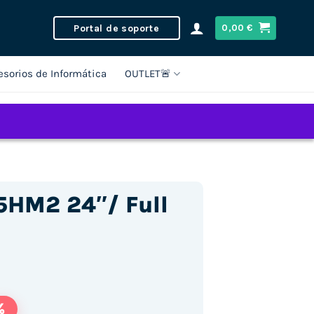
Portal de soporte
0,00
€
esorios de Informática
OUTLET🚨
5HM2 24″/ Full
%