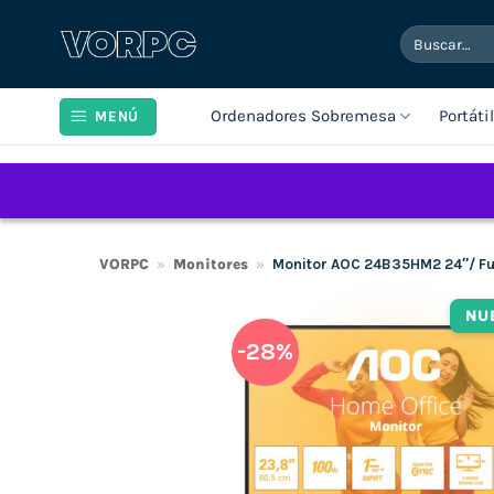
Saltar
Buscar
al
por:
contenido
Ordenadores Sobremesa
Portáti
MENÚ
VORPC
»
Monitores
»
Monitor AOC 24B35HM2 24″/ Fu
NU
-28%