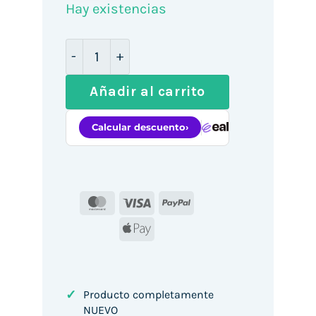
Hay existencias
Monitor Curvo LG 32MR50C-B 31.5"/ Ful
Añadir al carrito
MasterCard
Visa
PayPal
Apple
Pay
✓
Producto completamente
NUEVO