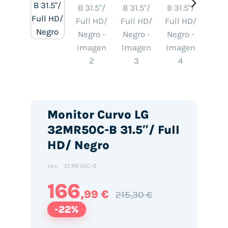
Monitor Curvo LG
32MR50C-B 31.5″/ Full
HD/ Negro
32MR50C-B
SKU:
166
,99 €
215,30 €
-22%