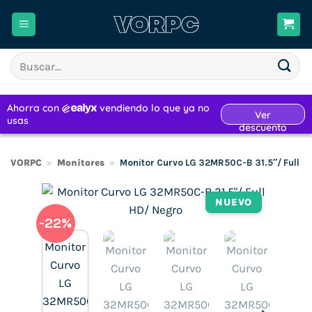
Saltar
al
contenido
Buscar
por:
VORPC
»
Monitores
»
Monitor Curvo LG 32MR50C-B 31.5″/ Full H
NUEVO
-22%