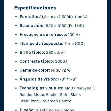
Especificaciones
Pantalla:
31,5 curva (1500R), tipo VA
Resolución:
1920 × 1080 (Full HD)
Frecuencia de refresco:
100 Hz
Tiempo de respuesta:
5 ms (GtG)
Brillo típico:
250 cd/m²
Contraste típico:
3000:1
Gama de color:
NTSC 72 %
Ángulos de visión:
178° / 178°
Tecnologías visuales:
AMD FreeSync™;
Reader Mode; Flicker Safe; Black
Stabilizer; OnScreen Control
Diseño:
Bisel fino en 3 lados;