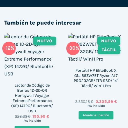
También te puede interesar
NUEVO
NUEVO
-12%
-30%
TÁCTIL
Portátil HP EliteBook X
G1a B9ZW7ET Ryzen AI 7
PRO/ 32GB/ 1TB SSD/ 14″
Lector de Código de
Táctil/ Win11 Pro
Barras 1D-2D-QR
Honeywell Voyager
Extreme Performance
El
El
3.350,18
€
2.335,99
€
precio
precio
(XP) 1472G/ Bluetooth/
IVA incluido
original
actua
USB
era:
es:
Añadir al carrito
El
El
223,23
€
195,99
€
3.350,18 €.
2.335,
precio
precio
IVA incluido
original
actual