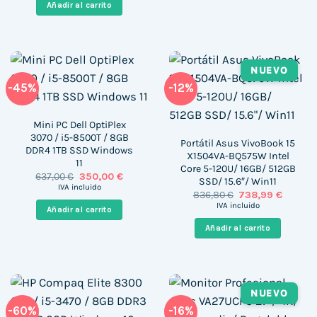
era:
es:
Añadir al carrito
223,23 €.
195,99 €.
NUEVO
-45%
-12%
Mini PC Dell OptiPlex
3070 / i5-8500T / 8GB
Portátil Asus VivoBook 15
DDR4 1TB SSD Windows
X1504VA-BQ575W Intel
11
Core 5-120U/ 16GB/ 512GB
El
El
637,00
€
350,00
€
SSD/ 15.6″/ Win11
precio
precio
IVA incluido
El
El
836,80
€
738,99
€
original
actual
precio
precio
era:
es:
IVA incluido
Añadir al carrito
original
actual
637,00 €.
350,00 €.
era:
es:
Añadir al carrito
836,80 €.
738,99 
NUEVO
-60%
-16%