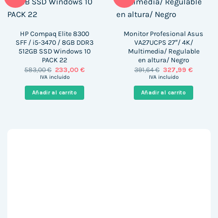
HP Compaq Elite 8300
Monitor Profesional Asus
SFF / i5-3470 / 8GB DDR3
VA27UCPS 27″/ 4K/
512GB SSD Windows 10
Multimedia/ Regulable
PACK 22
en altura/ Negro
El
El
El
El
583,00
€
233,00
€
391,64
€
327,99
€
precio
precio
precio
precio
IVA incluido
IVA incluido
original
actual
original
actual
era:
es:
era:
es:
Añadir al carrito
Añadir al carrito
583,00 €.
233,00 €.
391,64 €.
327,99 €