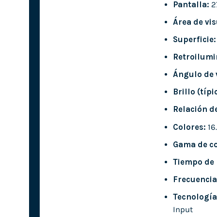
Pantalla:
27
Área de vis
Superficie:
Retroilumi
Ángulo de 
Brillo (típi
Relación d
Colores:
16
Gama de co
Tiempo de 
Frecuencia
Tecnología
Input