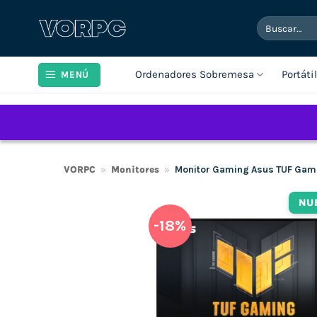
Saltar
Buscar
al
por:
contenido
Ordenadores Sobremesa
Portáti
MENÚ
VORPC
»
Monitores
»
Monitor Gaming Asus TUF Gami
NU
-18%