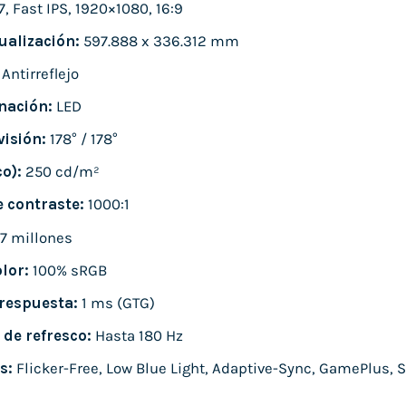
, Fast IPS, 1920×1080, 16:9
ualización:
597.888 x 336.312 mm
Antirreflejo
nación:
LED
visión:
178° / 178°
co):
250 cd/m²
e contraste:
1000:1
.7 millones
lor:
100% sRGB
respuesta:
1 ms (GTG)
 de refresco:
Hasta 180 Hz
s:
Flicker-Free, Low Blue Light, Adaptive-Sync, GamePlus