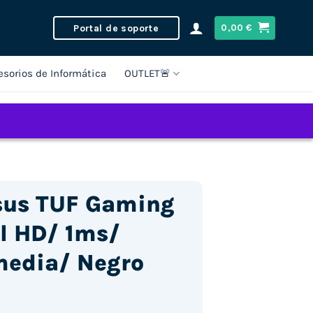
Portal de soporte
0,00
€
esorios de Informática
OUTLET🚨
sus TUF Gaming
l HD/ 1ms/
media/ Negro