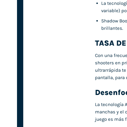
La tecnologí
variable) po
Shadow Boos
brillantes.
TASA DE
Con una frecue
shooters en pr
ultrarrápida t
pantalla, para
Desenfo
La tecnología 
manchas y el d
juego es más f