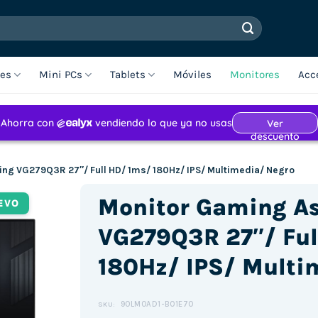
les
Mini PCs
Tablets
Móviles
Monitores
Acc
ng VG279Q3R 27″/ Full HD/ 1ms/ 180Hz/ IPS/ Multimedia/ Negro
Monitor Gaming A
EVO
VG279Q3R 27″/ Ful
180Hz/ IPS/ Multi
90LM0AD1-B01E70
SKU: