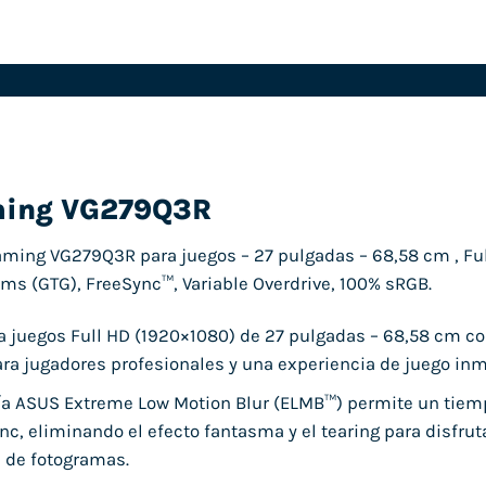
ming VG279Q3R
ming VG279Q3R para juegos – 27 pulgadas – 68,58 cm , Ful
1ms (GTG), FreeSync™, Variable Overdrive, 100% sRGB.
a juegos Full HD (1920×1080) de 27 pulgadas – 68,58 cm co
ra jugadores profesionales y una experiencia de juego inm
ía ASUS Extreme Low Motion Blur (ELMB™) permite un tiemp
nc, eliminando el efecto fantasma y el tearing para disfrut
 de fotogramas.