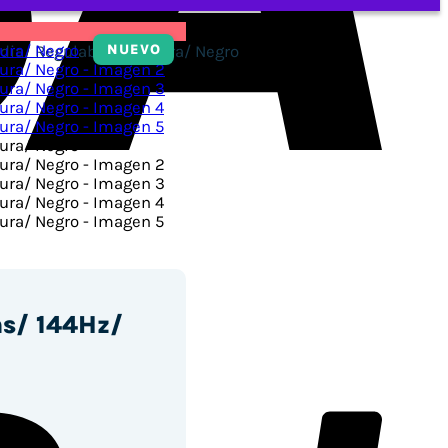
NUEVO
ia/ Regulable en Altura/ Negro
PayPal
s/ 144Hz/