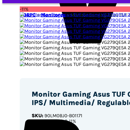
-11%
VORPC
»
Monitores
»
Monitor Gaming Asus TUF G
Monitor Gaming Asus TUF 
IPS/ Multimedia/ Regulabl
SKU:
90LM0BJ0-B01171
115
,99 €
130,69 €
-11%