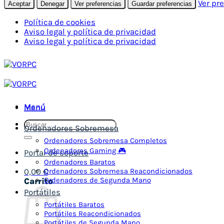
Ver pr
Aceptar
Denegar
Ver preferencias
Guardar preferencias
Política de cookies
Aviso legal y política de privacidad
Aviso legal y política de privacidad
Saltar
al
contenido
Menú
Menú
Buscar
Ordenadores Sobremesa
por:
Ordenadores Sobremesa Completos
Ordenadores Gaming 🎮
Portal de soporte
Ordenadores Baratos
Ordenadores Sobremesa Reacondicionados
0,00
€
Ordenadores de Segunda Mano
Carrito
Portátiles
Portátiles Baratos
Portátiles Reacondicionados
Portátiles de Segunda Mano