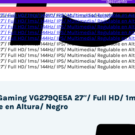
aming VG279QE5A 27″/ Full HD/ 1ms/ 144Hz/ IPS/ Multimed
Gaming VG279QE5A 27″/ Full HD/ 1m
e en Altura/ Negro