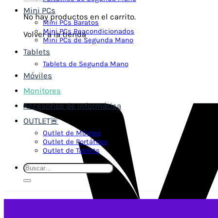
Mini PCs
No hay productos en el carrito.
Mini PCs Baratos
Mini PCs Reacondicionados
Volver a la tienda
Mini PCs de Segunda Mano
Tablets
Tablets de Segunda Mano
Móviles
Monitores
Accesorios de Informática
OUTLET🚨
Outlet de Móviles
Outlet de Portátiles
Outlet de Tablets
Buscar
por: