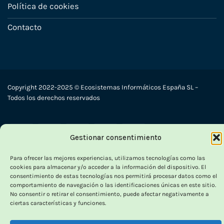
Política de cookies
Contacto
Copyright 2022-2025 © Ecosistemas Informáticos España SL –
Todos los derechos reservados
Visa
PayPal
Stripe
MasterCard
Cash
Gestionar consentimiento
On
Delivery
Para ofrecer las mejores experiencias, utilizamos tecnologías como las
cookies para almacenar y/o acceder a la información del dispositivo. El
consentimiento de estas tecnologías nos permitirá procesar datos como el
comportamiento de navegación o las identificaciones únicas en este sitio.
No consentir o retirar el consentimiento, puede afectar negativamente a
ciertas características y funciones.