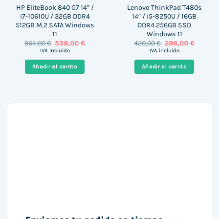
HP EliteBook 840 G7 14″ /
Lenovo ThinkPad T480s
i7-10610U / 32GB DDR4
14″ / i5-8250U / 16GB
512GB M.2 SATA Windows
DDR4 256GB SSD
11
Windows 11
El
El
El
El
964,00
€
538,00
€
420,00
€
286,00
€
precio
precio
precio
precio
IVA incluido
IVA incluido
original
actual
original
actual
era:
es:
era:
es:
Añadir al carrito
Añadir al carrito
964,00 €.
538,00 €.
420,00 €.
286,00 