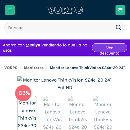
Saltar
al
contenido
Buscar
por:
VORPC
»
Monitores
»
Monitor Lenovo ThinkVision S24e-20 24″ F
-63%