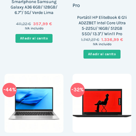
Smartphone Samsung
Galaxy A36 6GB/ 128GB/
6.7″/ 5G/ Verde Lima
Portátil HP EliteBook 6 G1i
AD2Z8ET Intel Core Ultra
El
El
411,22
€
357,99
€
precio
precio
5-225U/ 16GB/ 512GB
IVA incluido
original
actual
SSD/ 13.3″/ Win11 Pro
era:
es:
Añadir al carrito
El
El
1.747,27
€
1.336,99
€
411,22 €.
357,99 €.
precio
precio
IVA incluido
original
actual
era:
es:
Añadir al carrito
1.747,27 €.
1.336,9
-44%
-32%