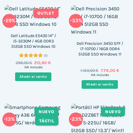
OUTLET
-29%
-33%
Dell Latitude E5430 14″ /
i5-3230M / 4GB DDR3
Dell Precision 3450 SFF /
512GB SSD Windows 10
i7-10700 / 16GB DDR4
512GB SSD Windows 11
(1)
Valorado
El
El
299,00
€
212,80
€
precio
precio
con
5
de 5
IVA incluido
El
El
1.163,00
€
776,00
€
original
actual
precio
precio
era:
es:
IVA incluido
Añadir al carrito
original
actual
299,00 €.
212,80 €.
era:
es:
Añadir al carrito
1.163,00 €.
776,00 
NUEVO
NUEVO
-13%
-23%
TÁCTIL