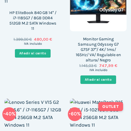
HP EliteBook 840 G8 14″ /
i7-1185G7 / 8GB DDR4
512GB M.2 SATA Windows
11
Monitor Gaming
El
El
1.399,00
€
480,00
€
precio
precio
Samsung Odyssey G7
IVA incluido
original
actual
G75F 37″/ 4K/ 1ms/
era:
es:
Añadir al carrito
165Hz/ VA/ Regulable en
1.399,00 €.
480,00 €.
altura/ Negro
El
El
1.145,03
€
747,99
€
precio
precio
IVA incluido
original
actual
era:
es:
Añadir al carrito
1.145,03 €.
747,99 
OUTLET
-40%
-60%