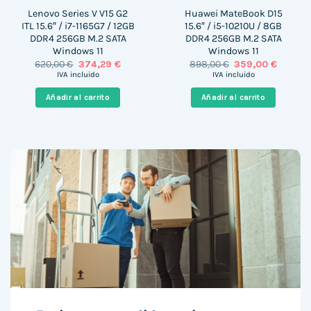
Lenovo Series V V15 G2
Huawei MateBook D15
ITL 15.6″ / i7-1165G7 / 12GB
15.6″ / i5-10210U / 8GB
DDR4 256GB M.2 SATA
DDR4 256GB M.2 SATA
Windows 11
Windows 11
El
El
El
El
620,00
€
374,29
€
898,00
€
359,00
€
precio
precio
precio
precio
IVA incluido
IVA incluido
original
actual
original
actual
era:
es:
era:
es:
Añadir al carrito
Añadir al carrito
620,00 €.
374,29 €.
898,00 €.
359,00 