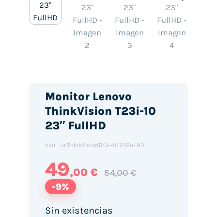
Monitor Lenovo
ThinkVision T23i-10
23″ FullHD
Le.ThinkVisionT23i-10.23FullHD
SKU:
49
,00 €
54,00 €
-9%
Sin existencias