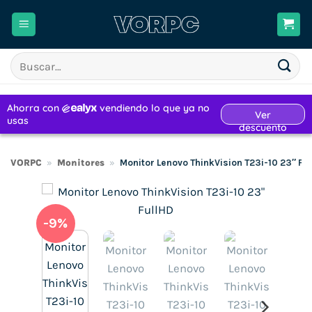
Saltar
al
contenido
Buscar
por:
VORPC
»
Monitores
»
Monitor Lenovo ThinkVision T23i-10 23″ Fu
-9%