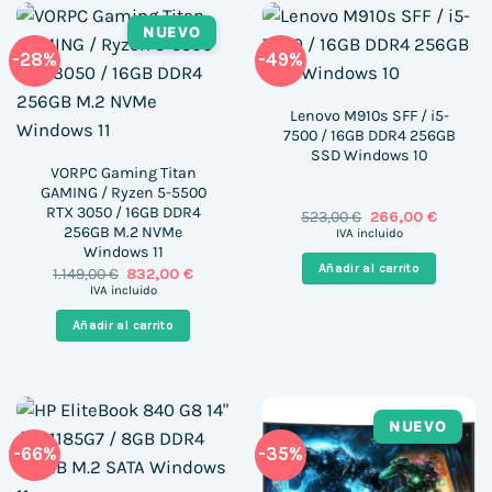
NUEVO
-28%
-49%
Lenovo M910s SFF / i5-
7500 / 16GB DDR4 256GB
SSD Windows 10
VORPC Gaming Titan
GAMING / Ryzen 5-5500
RTX 3050 / 16GB DDR4
El
El
523,00
€
266,00
€
precio
precio
256GB M.2 NVMe
IVA incluido
original
actual
Windows 11
era:
es:
Añadir al carrito
El
El
1.149,00
€
832,00
€
523,00 €.
266,00 
precio
precio
IVA incluido
original
actual
era:
es:
Añadir al carrito
1.149,00 €.
832,00 €.
NUEVO
-66%
-35%