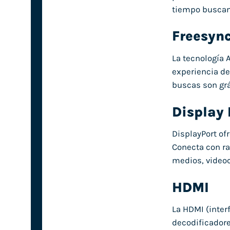
tiempo buscand
Freesyn
La tecnología 
experiencia de 
buscas son grá
Display 
DisplayPort of
Conecta con ra
medios, videoc
HDMI
La HDMI (inter
decodificadore