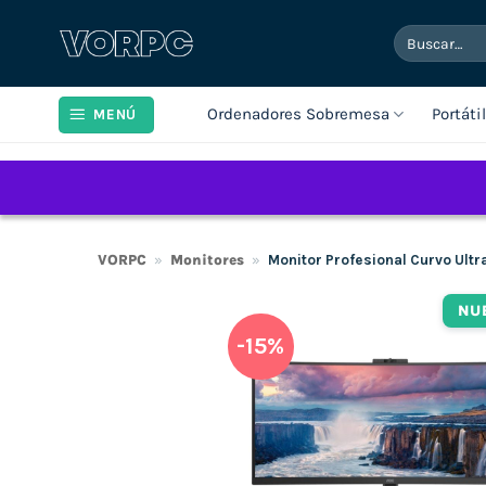
Saltar
Buscar
al
por:
contenido
Ordenadores Sobremesa
Portáti
MENÚ
VORPC
»
Monitores
»
Monitor Profesional Curvo Ul
NU
-15%