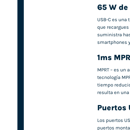
65 W de
USB-C es una t
que recargues 
suministra has
smartphones y 
1ms MPR
MPRT – es un a
tecnología MPR
tiempo reducid
resulta en una
Puertos
Los puertos US
puertos montad