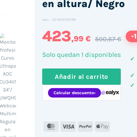
en altura/ Negro
CU34V5CW/BK
SKU:
423
-
,99 €
500,67 €
Solo quedan 1 disponibles
✓
✓
Añadir al carrito
✓
MasterCard
Visa
PayPal
Apple
Pay