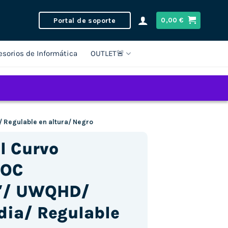
Portal de soporte
0,00
€
esorios de Informática
OUTLET🚨
Regulable en altura/ Negro
l Curvo
AOC
″/ UWQHD/
ia/ Regulable