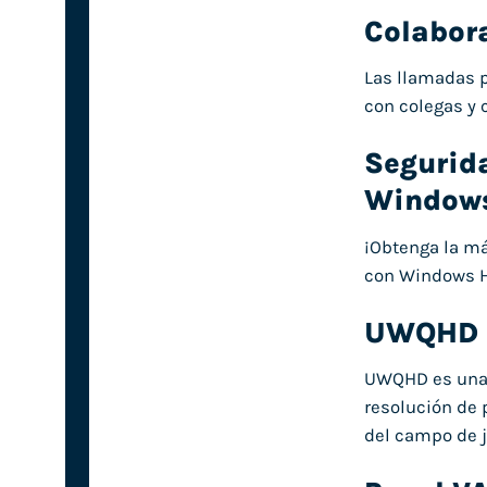
Colabora
Las llamadas p
con colegas y 
Segurid
Windows
¡Obtenga la má
con Windows He
UWQHD –
UWQHD es una v
resolución de 
del campo de j