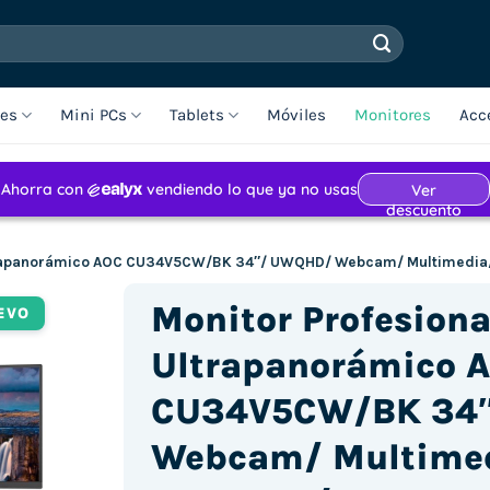
les
Mini PCs
Tablets
Móviles
Monitores
Acc
trapanorámico AOC CU34V5CW/BK 34″/ UWQHD/ Webcam/ Multimedia/ 
Monitor Profesiona
EVO
Ultrapanorámico 
CU34V5CW/BK 34
Webcam/ Multimed