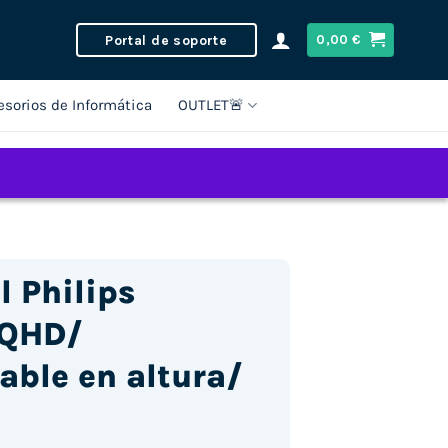
Portal de soporte
0,00
€
esorios de Informática
OUTLET🚨
l Philips
 QHD/
able en altura/