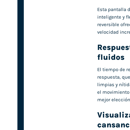
Esta pantalla 
inteligente y 
reversible ofr
velocidad incr
Respuest
fluidos
El tiempo de r
respuesta, que
limpias y níti
el movimiento 
mejor elección
Visualiz
cansanci