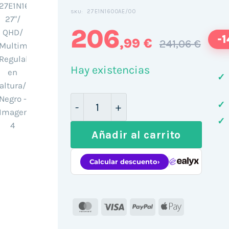
27E1N1600AE/00
SKU:
206
-
,99 €
241,06 €
Hay existencias
✓
Monitor Profesional Philips 27E
✓
✓
Añadir al carrito
MasterCard
Visa
PayPal
Apple
Pay