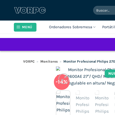
Saltar
Buscar
al
por:
contenido
Ordenadores Sobremesa
Portáti
MENÚ
VORPC
»
Monitores
»
Monitor Profesional Philips 2
NU
-14%