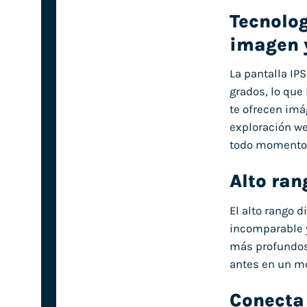
Tecnolog
imagen y
La pantalla IP
grados, lo que 
te ofrecen imá
exploración we
todo momento
Alto ran
El alto rango 
incomparable y
más profundos 
antes en un mo
Conecta 