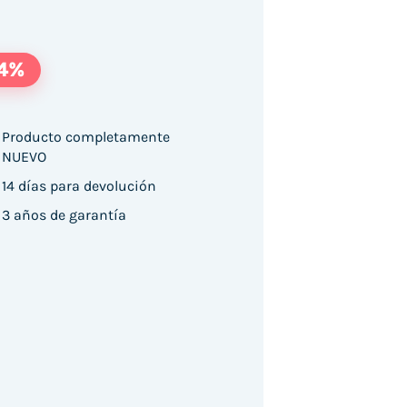
14%
Producto completamente
NUEVO
1N1600AE 27"/ QHD/ Multimedia/ Regulable en a
14 días para devolución
3 años de garantía