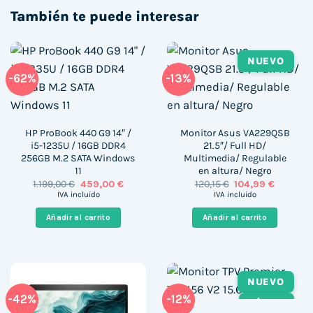
También te puede interesar
NUEVO
-62%
-13%
HP ProBook 440 G9 14″ /
Monitor Asus VA229QSB
i5-1235U / 16GB DDR4
21.5″/ Full HD/
256GB M.2 SATA Windows
Multimedia/ Regulable
11
en altura/ Negro
El
El
El
El
1.199,00
€
459,00
€
120,15
€
104,99
€
precio
precio
precio
precio
IVA incluido
IVA incluido
original
actual
original
actual
era:
es:
era:
es:
Añadir al carrito
Añadir al carrito
1.199,00 €.
459,00 €.
120,15 €.
104,99 €.
NUEVO
-42%
-12%
TÁCTIL