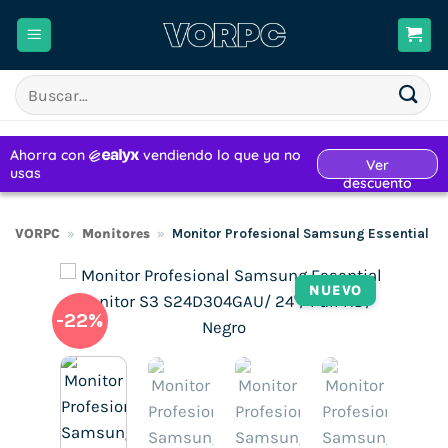
Saltar
al
contenido
Buscar
por:
VORPC
»
Monitores
»
Monitor Profesional Samsung Essential M
NUEVO
-22%