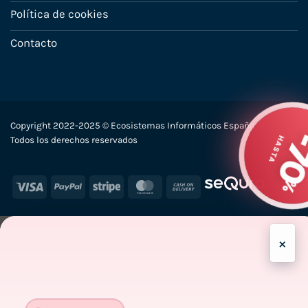
Política de cookies
Contacto
Copyright 2022-2025 © Ecosistemas Informáticos España SL –
H
Todos los derechos reservados
Visa
PayPal
Stripe
MasterCard
Cash
On
Delivery
×