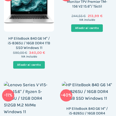
Monitor TPV Premier TM-
156 V2 15.6″/ Táctil
El
El
244,55
€
213,99
€
precio
precio
IVA incluido
original
actual
era:
es:
Añadir al carrito
244,55 €.
213,99 €
HP EliteBook 840 G6 14″ /
i5-8365U / 16GB DDR4 1TB
SSD Windows 11
El
El
590,00
€
340,00
€
precio
precio
IVA incluido
original
actual
era:
es:
Añadir al carrito
590,00 €.
340,00 €.
-11%
-40%
HP EliteBook 840 G6 14″ /
i5-8265U / 16GB DDR4