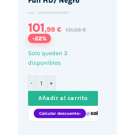
Full HD/ Negro
LS24D304GAUXEN
SKU:
101
,99 €
131,06 €
-22%
Solo quedan 3
disponibles
Monitor Profesional Samsung Essential
Añadir al carrito