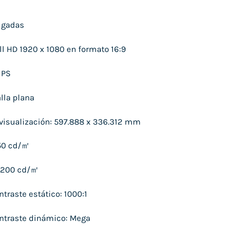
lgadas
ll HD 1920 x 1080 en formato 16:9
IPS
lla plana
 visualización: 597.888 x 336.312 mm
250 cd/㎡
: 200 cd/㎡
traste estático: 1000:1
ontraste dinámico: Mega