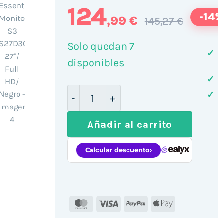
124
-14
,99 €
145,27 €
Solo quedan 7
✓
disponibles
✓
Monitor Profesional Samsung Es
✓
Añadir al carrito
MasterCard
Visa
PayPal
Apple
Pay