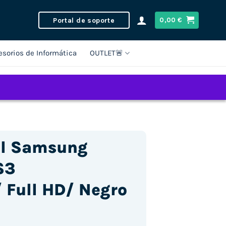
Portal de soporte
0,00
€
esorios de Informática
OUTLET🚨
al Samsung
S3
Full HD/ Negro