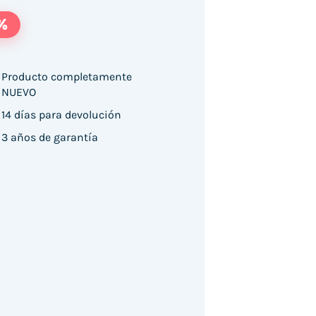
%
Producto completamente
NUEVO
14 días para devolución
sential Monitor S3 S27D304GAU/ 27"/ Full HD/ 
3 años de garantía