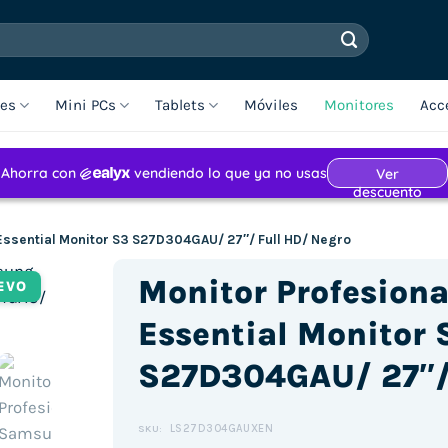
les
Mini PCs
Tablets
Móviles
Monitores
Acc
ssential Monitor S3 S27D304GAU/ 27″/ Full HD/ Negro
Monitor Profesion
EVO
Essential Monitor 
S27D304GAU/ 27″/ 
LS27D304GAUXEN
SKU: