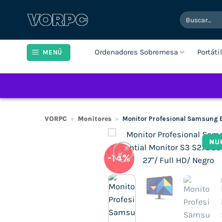
Saltar
Buscar
al
por:
contenido
Ordenadores Sobremesa
Portáti
MENÚ
VORPC
»
Monitores
»
Monitor Profesional Samsung E
NU
-14%