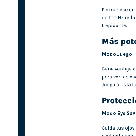
Permanece en e
de 100 Hz redu
trepidante.
Más pot
Modo Juego
Gana ventaja c
para ver las e
Juego ajusta l
Protecci
Modo Eye Save
Cuida tus ojos
azul reducida 