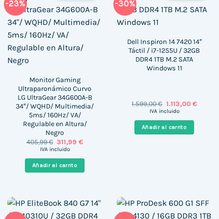
-23%
-30%
Dell Inspiron 14 7420 14″
Táctil / i7-1255U / 32GB
DDR4 1TB M.2 SATA
Windows 11
Monitor Gaming
Ultraparonámico Curvo
LG UltraGear 34G600A-B
El
El
1.599,00
€
1.113,00
€
34″/ WQHD/ Multimedia/
precio
precio
IVA incluido
5ms/ 160Hz/ VA/
original
actual
Regulable en Altura/
era:
es:
Añadir al carrito
1.599,00 €.
1.113,00
Negro
El
El
405,99
€
311,99
€
precio
precio
IVA incluido
original
actual
era:
es:
Añadir al carrito
405,99 €.
311,99 €.