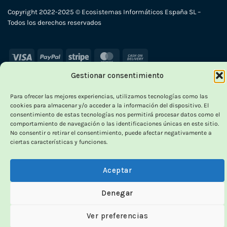
Copyright 2022-2025 © Ecosistemas Informáticos España SL –
Todos los derechos reservados
Visa
PayPal
Stripe
MasterCard
Cash
On
Gestionar consentimiento
Delivery
×
Para ofrecer las mejores experiencias, utilizamos tecnologías como las
cookies para almacenar y/o acceder a la información del dispositivo. El
consentimiento de estas tecnologías nos permitirá procesar datos como el
comportamiento de navegación o las identificaciones únicas en este sitio.
No consentir o retirar el consentimiento, puede afectar negativamente a
ciertas características y funciones.
OUTLET VORPC
Calidad probada,
Aceptar
precios imbatibles
Denegar
Ver preferencias
Productos
100% funcionales
y con
precio más