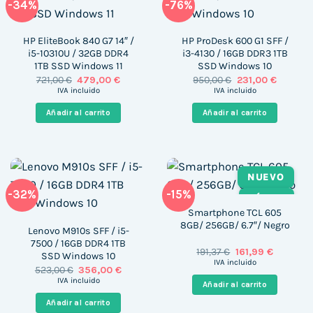
-34%
-76%
HP EliteBook 840 G7 14″ /
HP ProDesk 600 G1 SFF /
i5-10310U / 32GB DDR4
i3-4130 / 16GB DDR3 1TB
1TB SSD Windows 11
SSD Windows 10
El
El
El
El
721,00
€
479,00
€
950,00
€
231,00
€
precio
precio
precio
precio
IVA incluido
IVA incluido
original
actual
original
actual
era:
es:
era:
es:
Añadir al carrito
Añadir al carrito
721,00 €.
479,00 €.
950,00 €.
231,00 €
NUEVO
-32%
-15%
TÁCTIL
Smartphone TCL 605
8GB/ 256GB/ 6.7″/ Negro
Lenovo M910s SFF / i5-
7500 / 16GB DDR4 1TB
El
El
191,37
€
161,99
€
SSD Windows 10
precio
precio
IVA incluido
El
El
523,00
€
356,00
€
original
actual
precio
precio
era:
es:
IVA incluido
Añadir al carrito
original
actual
191,37 €.
161,99 €.
era:
es:
Añadir al carrito
523,00 €.
356,00 €.