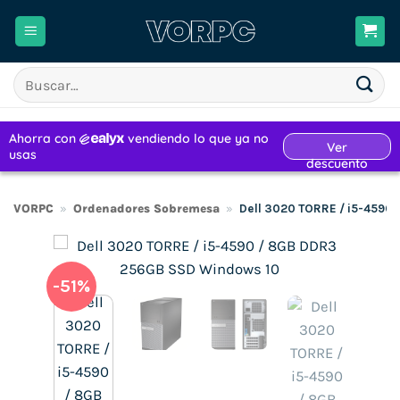
Saltar
al
contenido
Buscar
por:
VORPC
»
Ordenadores Sobremesa
»
Dell 3020 TORRE / i5-4590
-51%