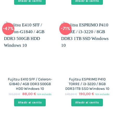
Añadir al carrito
Añadir al carrito
era:
es:
era:
es:
145,00 €.
98,00 €.
322,00 €.
169,00 €.
-47%
-71%
Fujitsu E410 SFF / Celeron-
Fujitsu ESPRIMO P410
G1840 / 4GB DDR3 500GB
TORRE / i3-3220 / 8GB
HDD Windows 10
DDR3 1TB SSD Windows 10
El
El
El
El
88,00
€
190,00
€
165,00
€
649,00
€
IVA incluido
IVA incluido
precio
precio
precio
precio
original
actual
original
actual
Añadir al carrito
Añadir al carrito
era:
es:
era:
es:
165,00 €.
88,00 €.
649,00 €.
190,00 €.