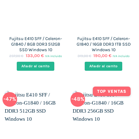
Fujitsu E410 SFF / Celeron-
Fujitsu E410 SFF / Celeron-
G1840 / 8GB DDR3 512GB
G1840 / 16GB DDR3 1TB SSD
SSD Windows 10
Windows 10
El
El
El
El
133,00
€
190,00
€
237,00
€
319,00
€
IVA incluido
IVA incluido
precio
precio
precio
precio
original
actual
original
actual
Añadir al carrito
Añadir al carrito
era:
es:
era:
es:
237,00 €.
133,00 €.
319,00 €.
190,00 €.
TOP VENTAS
-47%
-48%