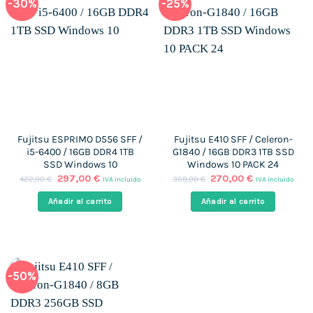
-30%
-25%
Fujitsu ESPRIMO D556 SFF /
Fujitsu E410 SFF / Celeron-
i5-6400 / 16GB DDR4 1TB
G1840 / 16GB DDR3 1TB SSD
SSD Windows 10
Windows 10 PACK 24
El
El
El
El
297,00
€
270,00
€
422,00
€
358,00
€
IVA incluido
IVA incluido
precio
precio
precio
precio
original
actual
original
actual
Añadir al carrito
Añadir al carrito
era:
es:
era:
es:
422,00 €.
297,00 €.
358,00 €.
270,00 €.
-50%