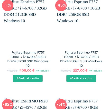
-1%
-45%
Fujitsu Esprimo P757
Fujitsu Esprimo P757
TORRE / i7-6700 / 32GB
TORRE / i7-6700 / 16GB
DDR4 512GB SSD Windows
DDR4 256GB SSD Windows
10
10
El
El
El
El
408,00
€
227,00
€
412,00
€
412,00
€
IVA incluido
IVA incluido
precio
precio
precio
precio
original
actual
original
actual
Añadir al carrito
Añadir al carrito
era:
es:
era:
es:
412,00 €.
408,00 €.
412,00 €.
227,00 €.
-62%
-51%