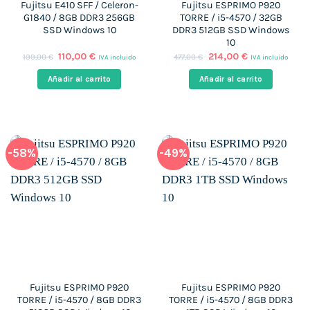
Fujitsu E410 SFF / Celeron-
Fujitsu ESPRIMO P920
G1840 / 8GB DDR3 256GB
TORRE / i5-4570 / 32GB
SSD Windows 10
DDR3 512GB SSD Windows
10
El
El
El
El
110,00
€
214,00
€
199,00
€
477,00
€
IVA incluido
IVA incluido
precio
precio
precio
precio
original
actual
original
actual
Añadir al carrito
Añadir al carrito
era:
es:
era:
es:
199,00 €.
110,00 €.
477,00 €.
214,00 €.
-58%
-49%
Fujitsu ESPRIMO P920
Fujitsu ESPRIMO P920
TORRE / i5-4570 / 8GB DDR3
TORRE / i5-4570 / 8GB DDR3