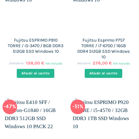
Fujitsu ESPRIMO P910
Fujitsu Esprimo P757
TORRE / i5-3470 / 8GB DDR3
TORRE / i7-6700 / 16GB
512GB SSD Windows 10
DDR4 512GB SSD Windows
10
El
El
El
El
138,00
€
276,00
€
299,00
€
412,00
€
IVA incluido
IVA incluido
precio
precio
precio
precio
original
actual
original
actual
Añadir al carrito
Añadir al carrito
era:
es:
era:
es:
299,00 €.
138,00 €.
412,00 €.
276,00 €.
-47%
-51%