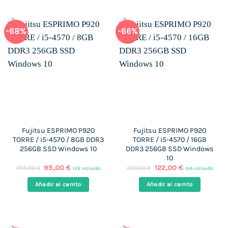
-68%
-66%
Fujitsu ESPRIMO P920
Fujitsu ESPRIMO P920
TORRE / i5-4570 / 8GB DDR3
TORRE / i5-4570 / 16GB
256GB SSD Windows 10
DDR3 256GB SSD Windows
10
El
El
El
El
95,00
€
122,00
€
299,00
€
359,00
€
IVA incluido
IVA incluido
precio
precio
precio
precio
original
actual
original
actual
Añadir al carrito
Añadir al carrito
era:
es:
era:
es:
299,00 €.
95,00 €.
359,00 €.
122,00 €.