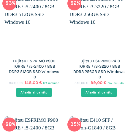
-83%
-82%
Fujitsu ESPRIMO P900
Fujitsu ESPRIMO P410
TORRE / i5-2400 / 8GB
TORRE / i3-3220 / 8GB
DDR3 512GB SSD Windows
DDR3 256GB SSD Windows
10
10
El
El
El
El
148,00
€
99,00
€
849,00
€
549,00
€
IVA incluido
IVA incluido
precio
precio
precio
precio
original
actual
original
actual
Añadir al carrito
Añadir al carrito
era:
es:
era:
es:
849,00 €.
148,00 €.
549,00 €.
99,00 €.
-88%
-35%