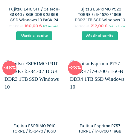
Fujitsu E410 SFF / Celeron-
Fujitsu ESPRIMO P920
G1840 / 8GB DDR3 256GB
TORRE / i5-4570 / 16GB
SSD Windows 10 PACK 24
DDR3 1TB SSD Windows 10
El
El
El
El
190,00
€
212,00
€
319,00
€
433,00
€
IVA incluido
IVA incluido
precio
precio
precio
precio
original
actual
original
actual
Añadir al carrito
Añadir al carrito
era:
es:
era:
es:
319,00 €.
190,00 €.
433,00 €.
212,00 €.
-48%
-23%
Fujitsu ESPRIMO P910
Fujitsu Esprimo P757
TORRE / i5-3470 / 16GB
TORRE / i7-6700 / 16GB