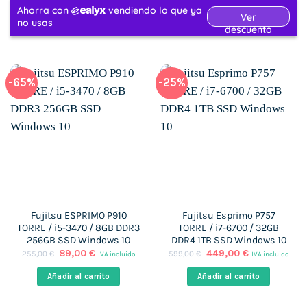
-65%
-25%
Fujitsu ESPRIMO P910
Fujitsu Esprimo P757
TORRE / i5-3470 / 8GB DDR3
TORRE / i7-6700 / 32GB
256GB SSD Windows 10
DDR4 1TB SSD Windows 10
El
El
El
El
89,00
€
449,00
€
255,00
€
599,00
€
IVA incluido
IVA incluido
precio
precio
precio
precio
original
actual
original
actual
Añadir al carrito
Añadir al carrito
era:
es:
era:
es:
255,00 €.
89,00 €.
599,00 €.
449,00 €.