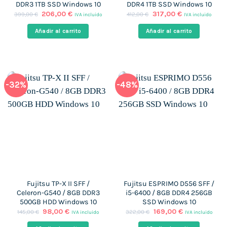
DDR3 1TB SSD Windows 10
DDR4 1TB SSD Windows 10
El
El
El
El
206,00
€
317,00
€
399,00
€
412,00
€
IVA incluido
IVA incluido
precio
precio
precio
precio
original
actual
original
actual
Añadir al carrito
Añadir al carrito
era:
es:
era:
es:
399,00 €.
206,00 €.
412,00 €.
317,00 €.
-32%
-48%
Fujitsu TP-X II SFF /
Fujitsu ESPRIMO D556 SFF /
Celeron-G540 / 8GB DDR3
i5-6400 / 8GB DDR4 256GB
500GB HDD Windows 10
SSD Windows 10
El
El
El
El
98,00
€
169,00
€
145,00
€
322,00
€
IVA incluido
IVA incluido
precio
precio
precio
precio
original
actual
original
actual