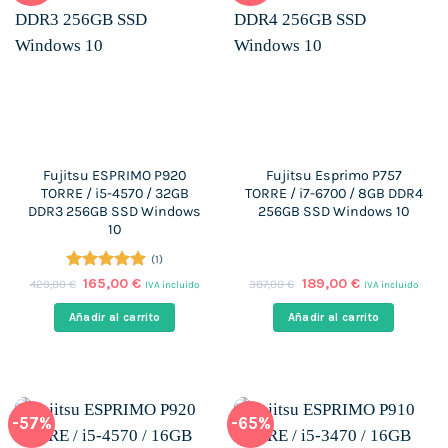
Fujitsu ESPRIMO P920
Fujitsu Esprimo P757
TORRE / i5-4570 / 32GB
TORRE / i7-6700 / 8GB DDR4
DDR3 256GB SSD Windows
256GB SSD Windows 10
10
(1)
Valorado
El
El
El
El
165,00
€
189,00
€
429,00
€
387,00
€
IVA incluido
IVA incluido
precio
precio
precio
precio
con
5
de 5
original
actual
original
actual
Añadir al carrito
Añadir al carrito
era:
es:
era:
es:
429,00 €.
165,00 €.
387,00 €.
189,00 €.
-57%
-65%