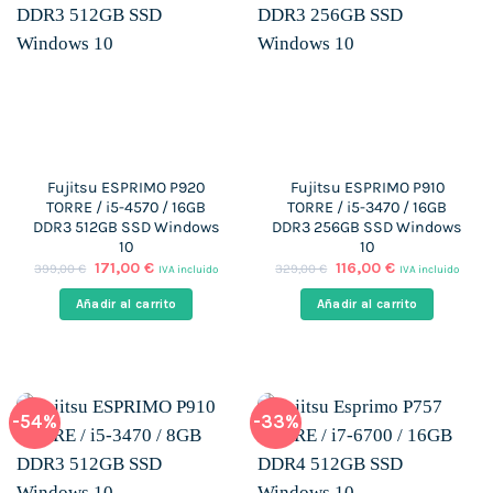
Fujitsu ESPRIMO P920
Fujitsu ESPRIMO P910
TORRE / i5-4570 / 16GB
TORRE / i5-3470 / 16GB
DDR3 512GB SSD Windows
DDR3 256GB SSD Windows
10
10
El
El
El
El
171,00
€
116,00
€
399,00
€
329,00
€
IVA incluido
IVA incluido
precio
precio
precio
precio
original
actual
original
actual
Añadir al carrito
Añadir al carrito
era:
es:
era:
es:
399,00 €.
171,00 €.
329,00 €.
116,00 €.
-54%
-33%