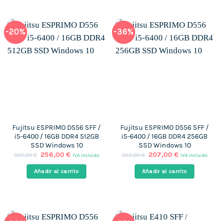
-20%
-36%
Fujitsu ESPRIMO D556 SFF /
Fujitsu ESPRIMO D556 SFF /
i5-6400 / 16GB DDR4 512GB
i5-6400 / 16GB DDR4 256GB
SSD Windows 10
SSD Windows 10
El
El
El
El
256,00
€
207,00
€
322,00
€
322,00
€
IVA incluido
IVA incluido
precio
precio
precio
precio
original
actual
original
actual
Añadir al carrito
Añadir al carrito
era:
es:
era:
es:
322,00 €.
256,00 €.
322,00 €.
207,00 €.