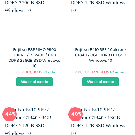
Fujitsu ESPRIMO P900
Fujitsu E410 SFF / Celeron-
TORRE / i5-2400 / 8GB
G1840 / 8GB DDR3 1TB SSD
DDR3 256GB SSD Windows
Windows 10
10
El
El
El
El
99,00
€
175,00
€
799,00
€
269,00
€
IVA incluido
IVA incluido
precio
precio
precio
precio
original
actual
original
actual
Añadir al carrito
Añadir al carrito
era:
es:
era:
es:
799,00 €.
99,00 €.
269,00 €.
175,00 €.
-44%
-40%