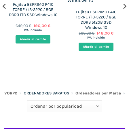
Fujitsu ESPRIMO P410
TORRE / i3-3220 / 8GB
Fujitsu ESPRIMO P410
DDR3 1TB SSD Windows 10
TORRE / i3-3220 / 8GB
DDR3 512GB SSD
El
El
649,00
€
190,00
€
Windows 10
precio
precio
IVA incluido
El
El
599,00
€
148,00
€
original
actual
precio
precio
era:
es:
IVA incluido
Añadir al carrito
original
actual
649,00 €.
190,00 €.
era:
es:
Añadir al carrito
€.
599,00 €.
148,00 €
VORPC
»
ORDENADORES BARATOS
»
Ordenadores por Marca
»