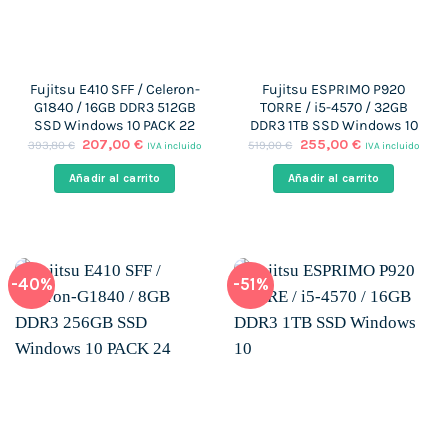
Fujitsu E410 SFF / Celeron-
Fujitsu ESPRIMO P920
G1840 / 16GB DDR3 512GB
TORRE / i5-4570 / 32GB
SSD Windows 10 PACK 22
DDR3 1TB SSD Windows 10
El
El
El
El
207,00
€
255,00
€
393,80
€
519,00
€
IVA incluido
IVA incluido
precio
precio
precio
precio
original
actual
original
actual
Añadir al carrito
Añadir al carrito
era:
es:
era:
es:
393,80 €.
207,00 €.
519,00 €.
255,00 €.
-40%
-51%