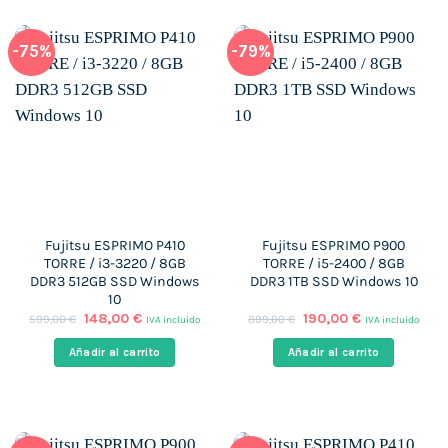
-75%
-79%
Fujitsu ESPRIMO P410
Fujitsu ESPRIMO P900
TORRE / i3-3220 / 8GB
TORRE / i5-2400 / 8GB
DDR3 512GB SSD Windows
DDR3 1TB SSD Windows 10
10
El
El
El
El
148,00
€
190,00
€
599,00
€
899,00
€
IVA incluido
IVA incluido
precio
precio
precio
precio
original
actual
original
actual
Añadir al carrito
Añadir al carrito
era:
es:
era:
es:
599,00 €.
148,00 €.
899,00 €.
190,00 €.