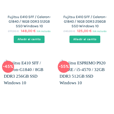
Fujitsu E410 SFF / Celeron-
Fujitsu E410 SFF / Celeron-
G1840 / 16GB DDR3 512GB
G1840 / 16GB DDR3 256GB
SSD Windows 10
SSD Windows 10
El
El
El
El
148,00
€
125,00
€
277,00
€
240,00
€
IVA incluido
IVA incluido
precio
precio
precio
precio
original
actual
original
actual
Añadir al carrito
Añadir al carrito
era:
es:
era:
es:
277,00 €.
148,00 €.
240,00 €.
125,00 €.
-45%
-55%