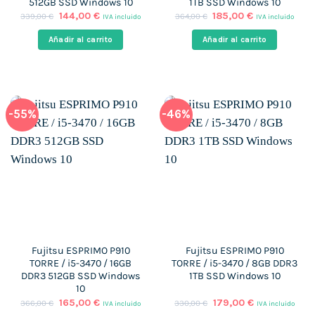
512GB SSD Windows 10
1TB SSD Windows 10
El
El
El
El
144,00
€
185,00
€
339,00
€
364,00
€
IVA incluido
IVA incluido
precio
precio
precio
precio
original
actual
original
actual
Añadir al carrito
Añadir al carrito
era:
es:
era:
es:
339,00 €.
144,00 €.
364,00 €.
185,00 €.
-55%
-46%
Fujitsu ESPRIMO P910
Fujitsu ESPRIMO P910
TORRE / i5-3470 / 16GB
TORRE / i5-3470 / 8GB DDR3
DDR3 512GB SSD Windows
1TB SSD Windows 10
10
El
El
El
El
165,00
€
179,00
€
366,00
€
330,00
€
IVA incluido
IVA incluido
precio
precio
precio
precio