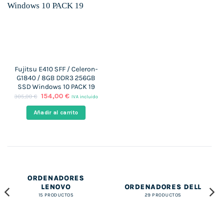
Fujitsu E410 SFF / Celeron-
G1840 / 8GB DDR3 256GB
SSD Windows 10 PACK 19
El
El
154,00
€
305,00
€
IVA incluido
precio
precio
original
actual
Añadir al carrito
era:
es:
305,00 €.
154,00 €.
ORDENADORES
LENOVO
ORDENADORES DELL
15 PRODUCTOS
29 PRODUCTOS