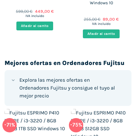
Windows 10
El
El
599,00
€
449,00
€
precio
precio
IVA incluido
El
El
255,00
€
89,00
€
original
actual
precio
precio
era:
es:
IVA incluido
Añadir al carrito
original
actual
599,00 €.
449,00 €.
era:
es:
Añadir al carrito
€.
255,00 €.
89,00 €.
Mejores ofertas en Ordenadores Fujitsu
Explora las mejores ofertas en
Ordenadores Fujitsu y consigue el tuyo al
mejor precio
-71%
-75%