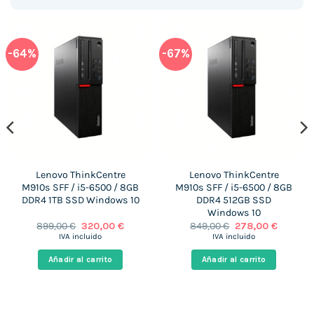
-64%
-67%
Lenovo ThinkCentre
Lenovo ThinkCentre
M910s SFF / i5-6500 / 8GB
M910s SFF / i5-6500 / 8GB
DDR4 1TB SSD Windows 10
DDR4 512GB SSD
Windows 10
El
El
El
El
899,00
€
320,00
€
849,00
€
278,00
€
precio
precio
precio
precio
IVA incluido
IVA incluido
original
actual
original
actual
era:
es:
era:
es:
Añadir al carrito
Añadir al carrito
 €.
899,00 €.
320,00 €.
849,00 €.
278,00 €