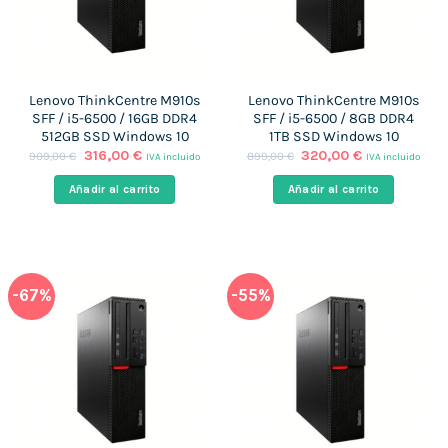
Lenovo ThinkCentre M910s
Lenovo ThinkCentre M910s
SFF / i5-6500 / 16GB DDR4
SFF / i5-6500 / 8GB DDR4
512GB SSD Windows 10
1TB SSD Windows 10
El
El
El
El
316,00
€
320,00
€
909,00
€
899,00
€
IVA incluido
IVA incluido
precio
precio
precio
precio
original
actual
original
actual
Añadir al carrito
Añadir al carrito
era:
es:
era:
es:
909,00 €.
316,00 €.
899,00 €.
320,00 €.
-67%
-55%