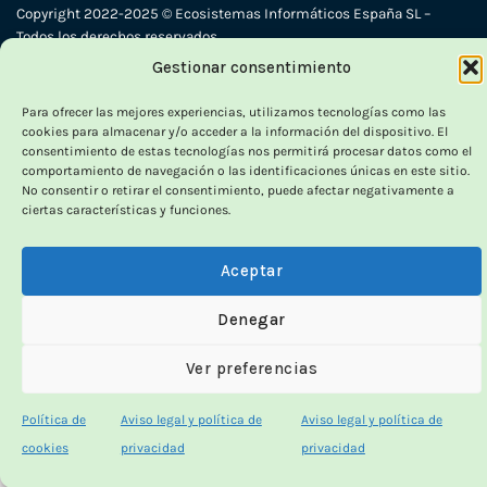
Copyright 2022-2025 © Ecosistemas Informáticos España SL –
Todos los derechos reservados
Gestionar consentimiento
Visa
PayPal
Stripe
MasterCard
Cash
Para ofrecer las mejores experiencias, utilizamos tecnologías como las
cookies para almacenar y/o acceder a la información del dispositivo. El
On
-70
consentimiento de estas tecnologías nos permitirá procesar datos como el
Delivery
comportamiento de navegación o las identificaciones únicas en este sitio.
%
No consentir o retirar el consentimiento, puede afectar negativamente a
×
HASTA
ciertas características y funciones.
Aceptar
OUTLET VORPC
Denegar
Calidad probada,
Ver preferencias
precios imbatibles
Política de
Aviso legal y política de
Aviso legal y política de
cookies
privacidad
privacidad
Productos
100% funcionales
y con
precio más