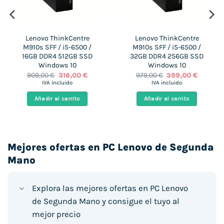
Lenovo ThinkCentre
Lenovo ThinkCentre
M910s SFF / i5-6500 /
M910s SFF / i5-6500 /
16GB DDR4 512GB SSD
32GB DDR4 256GB SSD
Windows 10
Windows 10
El
El
El
El
909,00
€
316,00
€
979,00
€
399,00
€
precio
precio
precio
precio
IVA incluido
IVA incluido
original
actual
original
actual
era:
es:
era:
es:
Añadir al carrito
Añadir al carrito
€.
909,00 €.
316,00 €.
979,00 €.
399,00 €
Mejores ofertas en PC Lenovo de Segunda
Mano
Explora las mejores ofertas en PC Lenovo
de Segunda Mano y consigue el tuyo al
mejor precio