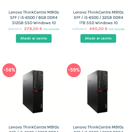
Lenovo ThinkCentre M910s
Lenovo ThinkCentre M910s
SFF / i5-6500 / 8GB DDR4
SFF / i5-6500 / 32GB DDR4
512GB SSD Windows 10
1TB SSD Windows 10
El
El
El
El
278,00
€
490,00
€
849,00
€
1.079,00
€
IVA incluido
IVA incluido
precio
precio
precio
precio
original
actual
original
actual
Añadir al carrito
Añadir al carrito
era:
es:
era:
es:
849,00 €.
278,00 €.
1.079,00 €.
490,00 €.
-56%
-59%
Lenovo ThinkCentre M910s
Lenovo ThinkCentre M910s