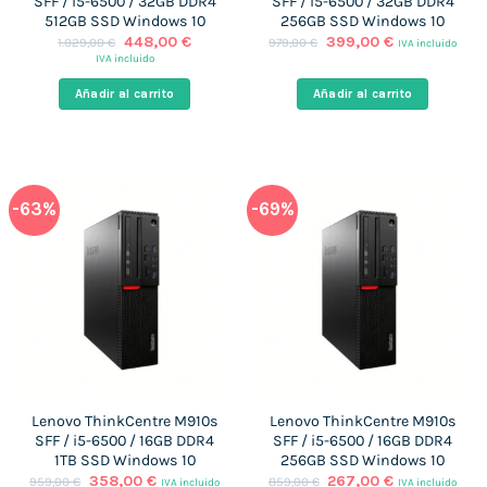
SFF / i5-6500 / 32GB DDR4
SFF / i5-6500 / 32GB DDR4
512GB SSD Windows 10
256GB SSD Windows 10
El
El
El
El
448,00
€
399,00
€
1.029,00
€
979,00
€
IVA incluido
precio
precio
precio
precio
IVA incluido
original
actual
original
actual
era:
es:
era:
es:
Añadir al carrito
Añadir al carrito
1.029,00 €.
448,00 €.
979,00 €.
399,00 €.
-63%
-69%
Lenovo ThinkCentre M910s
Lenovo ThinkCentre M910s
SFF / i5-6500 / 16GB DDR4
SFF / i5-6500 / 16GB DDR4
1TB SSD Windows 10
256GB SSD Windows 10
El
El
El
El
358,00
€
267,00
€
959,00
€
859,00
€
IVA incluido
IVA incluido