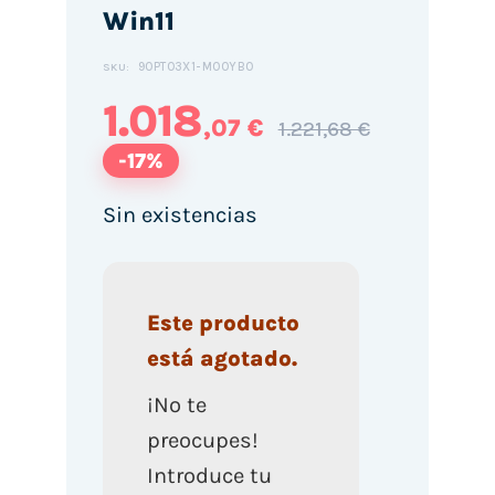
Win11
90PT03X1-M00YB0
SKU:
1.018
,07 €
1.221,68 €
-17%
Sin existencias
Este producto
está agotado.
¡No te
preocupes!
Introduce tu