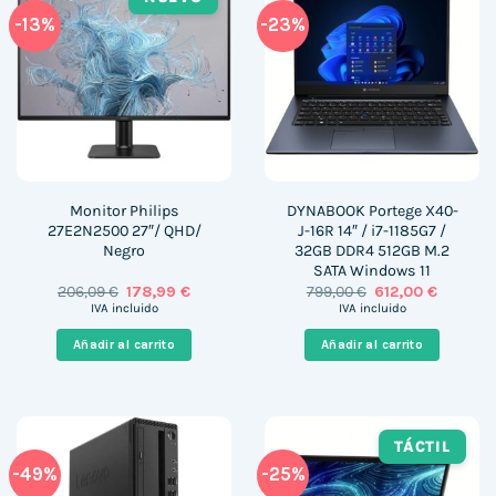
-13%
-23%
Monitor Philips
DYNABOOK Portege X40-
27E2N2500 27″/ QHD/
J-16R 14″ / i7-1185G7 /
Negro
32GB DDR4 512GB M.2
SATA Windows 11
El
El
El
El
206,09
€
178,99
€
799,00
€
612,00
€
precio
precio
precio
precio
IVA incluido
IVA incluido
original
actual
original
actual
era:
es:
era:
es:
Añadir al carrito
Añadir al carrito
206,09 €.
178,99 €.
799,00 €.
612,00 €
TÁCTIL
-49%
-25%