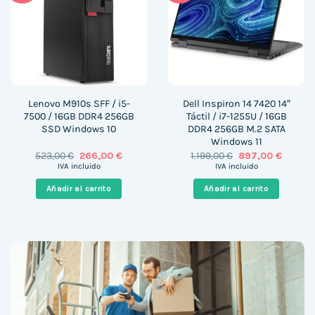
Lenovo M910s SFF / i5-
Dell Inspiron 14 7420 14″
7500 / 16GB DDR4 256GB
Táctil / i7-1255U / 16GB
SSD Windows 10
DDR4 256GB M.2 SATA
Windows 11
El
El
El
El
523,00
€
266,00
€
1.199,00
€
897,00
€
precio
precio
precio
precio
IVA incluido
IVA incluido
original
actual
original
actual
era:
es:
era:
es:
Añadir al carrito
Añadir al carrito
523,00 €.
266,00 €.
1.199,00 €.
897,00 