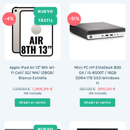
NUEVO
-4%
-51%
TÁCTIL
Apple iPad Air 13″ 8th Wi-
Mini PC HP EliteDesk 800
Fi Cell/ 5G/ M4/ 128GB/
G4 / i5-8500T / 16GB
Blanco Estrella
DDR4 1TB SSD Windows
11
El
El
El
El
1.319,80
€
1.266,99
€
587,00
€
290,00
€
precio
precio
precio
precio
IVA incluido
IVA incluido
original
actual
original
actual
era:
es:
era:
es:
Añadir al carrito
Añadir al carrito
1.319,80 €.
1.266,99 €.
587,00 €.
290,00 
NUEVO