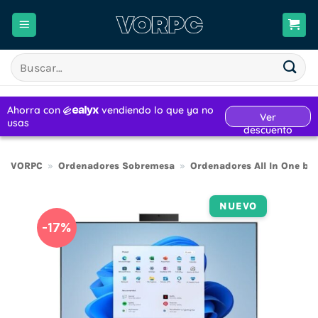
Saltar
al
contenido
Buscar
por:
VORPC
»
Ordenadores Sobremesa
»
Ordenadores All In One ba
NUEVO
-17%