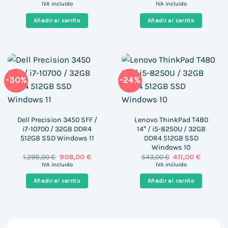
precio
precio
precio
precio
IVA incluido
IVA incluido
original
actual
original
actual
era:
es:
era:
es:
Añadir al carrito
Añadir al carrito
999,00 €.
359,00 €.
1.163,00 €.
776,00 
-30%
-24%
Dell Precision 3450 SFF /
Lenovo ThinkPad T480
i7-10700 / 32GB DDR4
14″ / i5-8250U / 32GB
512GB SSD Windows 11
DDR4 512GB SSD
Windows 10
El
El
El
El
1.298,00
€
908,00
€
543,00
€
411,00
€
precio
precio
precio
precio
IVA incluido
IVA incluido
original
actual
original
actual
era:
es:
era:
es:
Añadir al carrito
Añadir al carrito
1.298,00 €.
908,00 €.
543,00 €.
411,00 €.