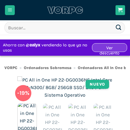
Saltar
al
contenido
Buscar
por:
VORPC
»
Ordenadores Sobremesa
»
Ordenadores All In One ba
NUEVO
-19%