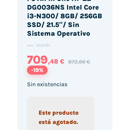
DG0036NS Intel Core
i3-N300/ 8GB/ 256GB
SSD/ 21.5″/ Sin
Sistema Operativo
A42G5EA
SKU:
709
,48 €
872,66 €
-19%
Sin existencias
Este producto
está agotado.