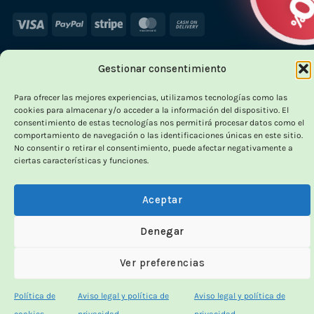
Visa
PayPal
Stripe
MasterCard
Cash
On
Delivery
Gestionar consentimiento
×
Para ofrecer las mejores experiencias, utilizamos tecnologías como las
cookies para almacenar y/o acceder a la información del dispositivo. El
consentimiento de estas tecnologías nos permitirá procesar datos como el
comportamiento de navegación o las identificaciones únicas en este sitio.
No consentir o retirar el consentimiento, puede afectar negativamente a
OUTLET VORPC
ciertas características y funciones.
Calidad probada,
Aceptar
precios imbatibles
Denegar
Productos
100% funcionales
y con
precio más
Ver preferencias
bajo!
Política de
Aviso legal y política de
Aviso legal y política de
100% funcionales · revisados
cookies
privacidad
privacidad