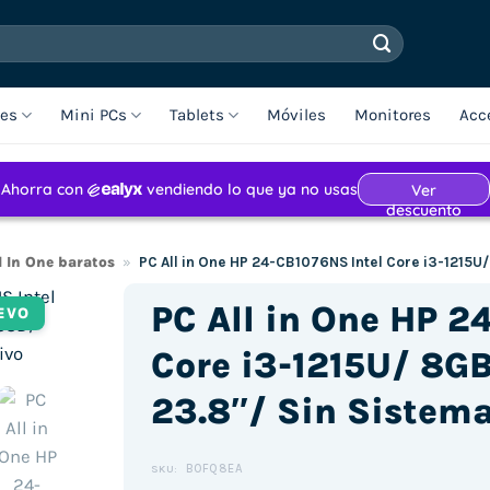
les
Mini PCs
Tablets
Móviles
Monitores
Acc
l In One baratos
»
PC All in One HP 24-CB1076NS Intel Core i3-1215U
PC All in One HP 2
EVO
Core i3-1215U/ 8G
23.8″/ Sin Sistem
B0FQ8EA
SKU: