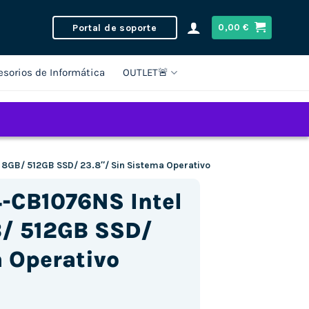
Portal de soporte
0,00
€
esorios de Informática
OUTLET🚨
/ 8GB/ 512GB SSD/ 23.8″/ Sin Sistema Operativo
4-CB1076NS Intel
B/ 512GB SSD/
a Operativo