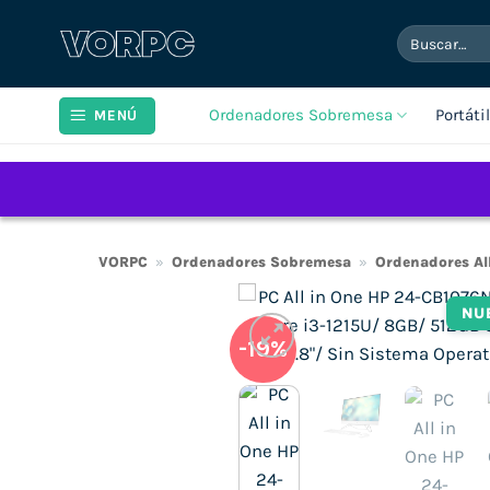
Saltar
Buscar
al
por:
contenido
Ordenadores Sobremesa
Portáti
MENÚ
VORPC
»
Ordenadores Sobremesa
»
Ordenadores Al
NU
-19%