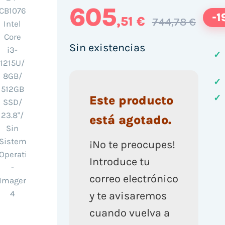
605
-1
,51 €
744,78 €
Sin existencias
✓
✓
✓
Este producto
está agotado.
¡No te preocupes!
Introduce tu
correo electrónico
y te avisaremos
cuando vuelva a