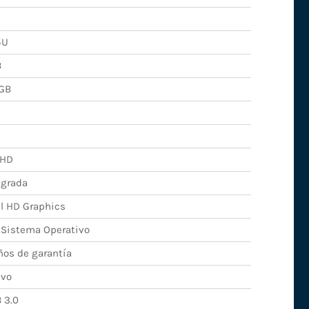
5U
B
GB
lHD
egrada
el HD Graphics
 Sistema Operativo
ños de garantía
vo
 3.0