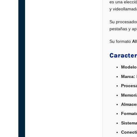
es una elecci
y videollamad
Su procesad
pestañas y ap
Su formato
Al
Caracter
Modelo
Marca:
Proces
Memori
Almace
Format
Sistema
Conecti