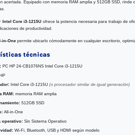
ón acertada. Equipado con memoria RAM amplia y 512GB SSD, rinde con
as.
or
Intel Core i3-1215U
ofrece la potencia necesaria para trabajo de o
licaciones de productividad.
l-in-One
permite ubicarlo cómodamente en cualquier escritorio, optimiz
ísticas técnicas
:
PC HP 24-CB1076NS Intel Core i3-1215U
HP
ador:
Intel Core i3-1215U
(o procesador similar de igual generación)
a RAM:
memoria RAM amplia
namiento:
512GB SSD
o:
All-in-One
 operativo:
Sin Sistema Operativo
vidad:
Wi-Fi, Bluetooth, USB y HDMI según modelo