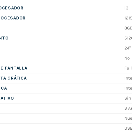
ROCESADOR
i3
ROCESADOR
121
8G
NTO
512
24"
No
E PANTALLA
Ful
ETA GRÁFICA
Int
ICA
Int
RATIVO
Sin
3 A
Nue
USB