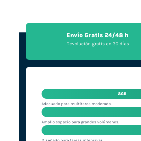
Envío Gratis 24/48 h
Devolución gratis en 30 días
8GB
Adecuado para multitarea moderada.
Amplio espacio para grandes volúmenes.
Diseñado para tareas intensivas.