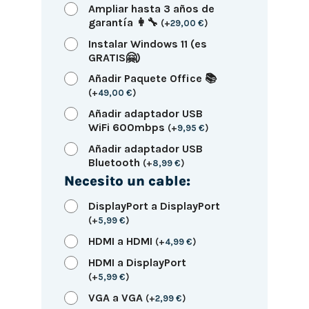
Ampliar hasta 3 años de
garantía 👩‍🔧
(
+
29,00
€
)
Instalar Windows 11 (es
GRATIS🤗)
Añadir Paquete Office 📚
(
+
49,00
€
)
Añadir adaptador USB
WiFi 600mbps
(
+
9,95
€
)
Añadir adaptador USB
Bluetooth
(
+
8,99
€
)
Necesito un cable:
DisplayPort a DisplayPort
(
+
5,99
€
)
HDMI a HDMI
(
+
4,99
€
)
HDMI a DisplayPort
(
+
5,99
€
)
VGA a VGA
(
+
2,99
€
)