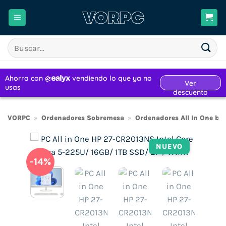
Saltar
al
contenido
Buscar
por:
VORPC
»
Ordenadores Sobremesa
»
Ordenadores All In One ba
NUEVO
-14%