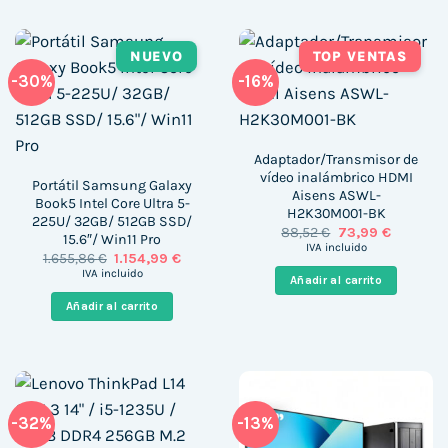
NUEVO
TOP VENTAS
-30%
-16%
Adaptador/Transmisor de
vídeo inalámbrico HDMI
Portátil Samsung Galaxy
Aisens ASWL-
Book5 Intel Core Ultra 5-
H2K30M001-BK
225U/ 32GB/ 512GB SSD/
El
El
88,52
€
73,99
€
15.6″/ Win11 Pro
precio
precio
IVA incluido
El
El
1.655,86
€
1.154,99
€
original
actual
precio
precio
era:
es:
IVA incluido
Añadir al carrito
original
actual
88,52 €.
73,99 €.
era:
es:
Añadir al carrito
1.655,86 €.
1.154,99 €.
-32%
-13%