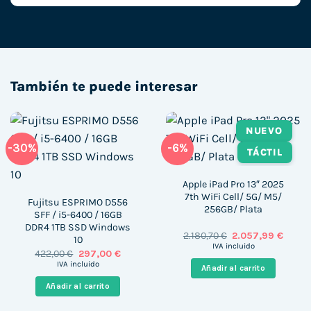
También te puede interesar
NUEVO
-30%
-6%
TÁCTIL
Apple iPad Pro 13″ 2025
7th WiFi Cell/ 5G/ M5/
Fujitsu ESPRIMO D556
256GB/ Plata
SFF / i5-6400 / 16GB
DDR4 1TB SSD Windows
El
El
2.180,70
€
2.057,99
€
10
precio
precio
IVA incluido
El
El
422,00
€
297,00
€
original
actua
precio
precio
era:
es:
IVA incluido
Añadir al carrito
original
actual
2.180,70 €.
2.057,
era:
es:
Añadir al carrito
422,00 €.
297,00 €.