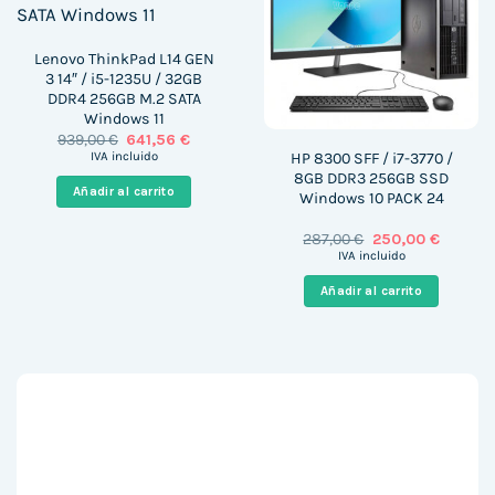
Lenovo ThinkPad L14 GEN
3 14″ / i5-1235U / 32GB
DDR4 256GB M.2 SATA
Windows 11
El
El
939,00
€
641,56
€
precio
precio
HP 8300 SFF / i7-3770 /
IVA incluido
original
actual
8GB DDR3 256GB SSD
era:
es:
Añadir al carrito
Windows 10 PACK 24
939,00 €.
641,56 €.
El
El
287,00
€
250,00
€
precio
precio
IVA incluido
original
actual
era:
es:
Añadir al carrito
287,00 €.
250,00 