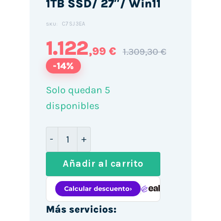
1TB SSD/ 27″/ Win11
C7SJ3EA
SKU:
1.122
,99 €
1.309,30 €
-14%
Solo quedan 5
disponibles
PC All in One HP 27-CR2013NS Intel Core
Añadir al carrito
Más servicios: