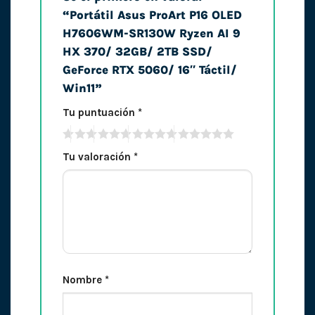
“Portátil Asus ProArt P16 OLED
H7606WM-SR130W Ryzen AI 9
HX 370/ 32GB/ 2TB SSD/
GeForce RTX 5060/ 16″ Táctil/
Win11”
Tu puntuación
*
Tu valoración
*
Nombre
*