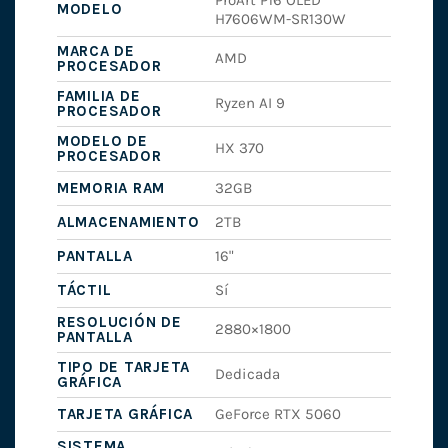
ProArt P16 OLED
MODELO
H7606WM-SR130W
MARCA DE
AMD
PROCESADOR
FAMILIA DE
Ryzen AI 9
PROCESADOR
MODELO DE
HX 370
PROCESADOR
MEMORIA RAM
32GB
ALMACENAMIENTO
2TB
PANTALLA
16"
TÁCTIL
Sí
RESOLUCIÓN DE
2880×1800
PANTALLA
TIPO DE TARJETA
Dedicada
GRÁFICA
TARJETA GRÁFICA
GeForce RTX 5060
SISTEMA