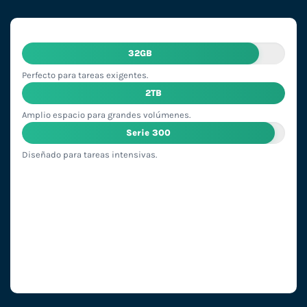
32GB
Perfecto para tareas exigentes.
2TB
Amplio espacio para grandes volúmenes.
Serie 300
Diseñado para tareas intensivas.