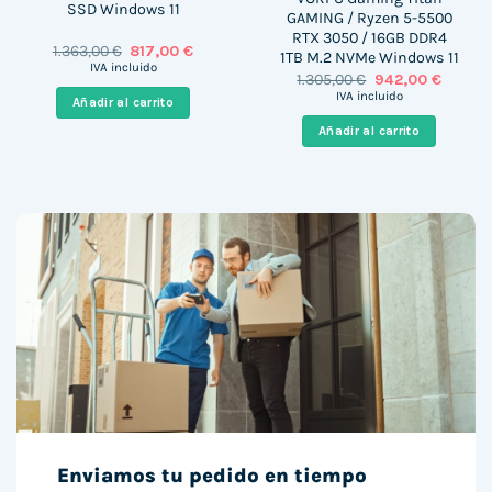
SSD Windows 11
GAMING / Ryzen 5-5500
RTX 3050 / 16GB DDR4
El
El
1.363,00
€
817,00
€
1TB M.2 NVMe Windows 11
precio
precio
IVA incluido
El
El
1.305,00
€
942,00
€
original
actual
precio
precio
era:
es:
IVA incluido
Añadir al carrito
original
actual
1.363,00 €.
817,00 €.
era:
es:
Añadir al carrito
1.305,00 €.
942,00 
Enviamos tu pedido en tiempo