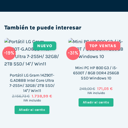
También te puede interesar
NUEVO
TOP VENTAS
-19%
-31%
Mini PC HP 800 G3 / i5-
6500T / 8GB DDR4 256GB
Portátil LG Gram 14Z90T-
SSD Windows 10
G.AD8BB Intel Core Ultra
7-255H/ 32GB/ 2TB SSD/
El
El
249,00
€
171,05
€
14″/ Win11
precio
precio
IVA incluido
El
El
2.156,73
€
1.738,99
€
original
actual
precio
precio
era:
es:
IVA incluido
Añadir al carrito
original
actual
249,00 €.
171,05 €.
era:
es:
Añadir al carrito
2.156,73 €.
1.738,99 €.