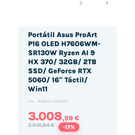
Portátil Asus ProArt
P16 OLED H7606WM-
SR130W Ryzen AI 9
HX 370/ 32GB/ 2TB
SSD/ GeForce RTX
5060/ 16″ Táctil/
Win11
90NB15L1-M00990
SKU:
3.008
,99 €
3.616,84 €
-17%