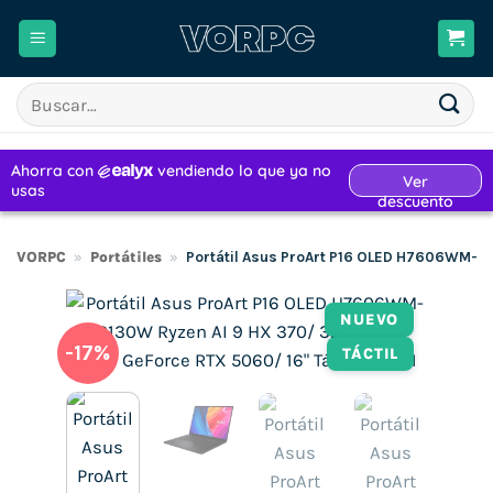
Saltar
al
contenido
Buscar
por:
VORPC
»
Portátiles
»
Portátil Asus ProArt P16 OLED H7606WM-SR
NUEVO
-17%
TÁCTIL