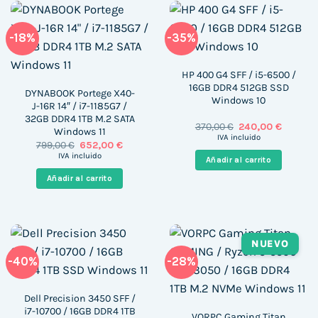
-18%
-35%
HP 400 G4 SFF / i5-6500 /
16GB DDR4 512GB SSD
DYNABOOK Portege X40-
Windows 10
J-16R 14″ / i7-1185G7 /
32GB DDR4 1TB M.2 SATA
El
El
370,00
€
240,00
€
Windows 11
precio
precio
IVA incluido
El
El
799,00
€
652,00
€
original
actual
precio
precio
era:
es:
IVA incluido
Añadir al carrito
original
actual
370,00 €.
240,00 €
era:
es:
Añadir al carrito
799,00 €.
652,00 €.
NUEVO
-40%
-28%
Dell Precision 3450 SFF /
i7-10700 / 16GB DDR4 1TB
VORPC Gaming Titan