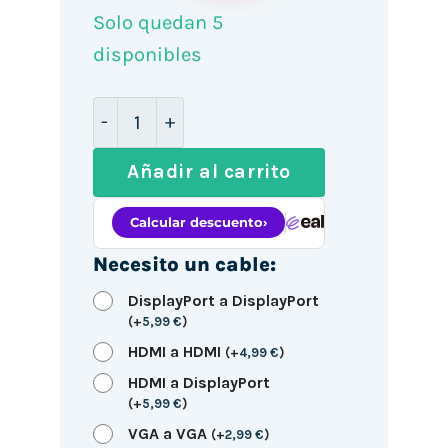
Solo quedan 5
disponibles
Portátil Asus ProArt P16 OLED H7606WM
Añadir al carrito
Necesito un cable:
DisplayPort a DisplayPort
(
+
5,99
€
)
HDMI a HDMI
(
+
4,99
€
)
HDMI a DisplayPort
(
+
5,99
€
)
VGA a VGA
(
+
2,99
€
)