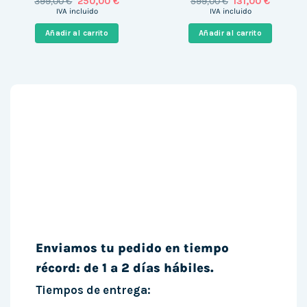
El
El
El
El
399,00
€
250,00
€
599,00
€
131,00
€
precio
precio
precio
precio
IVA incluido
IVA incluido
original
actual
original
actual
era:
es:
era:
es:
Añadir al carrito
Añadir al carrito
399,00 €.
250,00 €.
599,00 €.
131,00 €.
Enviamos tu pedido en tiempo
récord: de 1 a 2 días hábiles.
Tiempos de entrega: