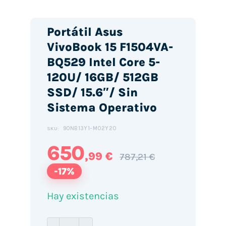
Portátil Asus
VivoBook 15 F1504VA-
BQ529 Intel Core 5-
120U/ 16GB/ 512GB
SSD/ 15.6″/ Sin
Sistema Operativo
90NB13Y1-M02Y20
SKU:
650
,99 €
787,21 €
-17%
Hay existencias
Portátil Asus VivoBook 15 F1504VA-BQ52