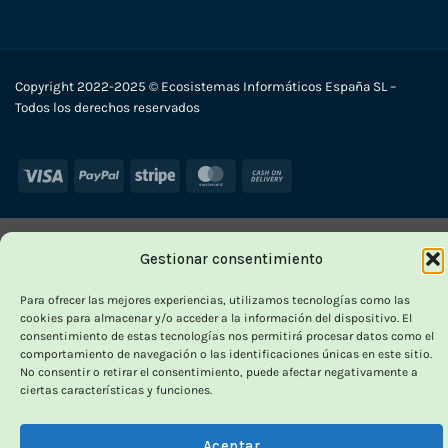
Copyright 2022-2025 © Ecosistemas Informáticos España SL –
Todos los derechos reservados
Visa
PayPal
Stripe
MasterCard
Cash
On
Delivery
Gestionar consentimiento
Para ofrecer las mejores experiencias, utilizamos tecnologías como las
cookies para almacenar y/o acceder a la información del dispositivo. El
consentimiento de estas tecnologías nos permitirá procesar datos como el
comportamiento de navegación o las identificaciones únicas en este sitio.
No consentir o retirar el consentimiento, puede afectar negativamente a
ciertas características y funciones.
Aceptar