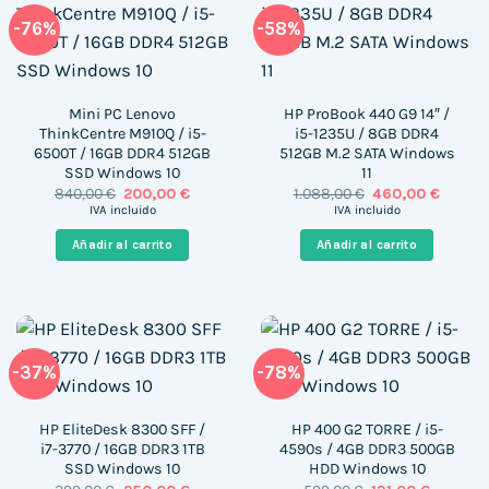
-76%
-58%
Mini PC Lenovo
HP ProBook 440 G9 14″ /
ThinkCentre M910Q / i5-
i5-1235U / 8GB DDR4
6500T / 16GB DDR4 512GB
512GB M.2 SATA Windows
SSD Windows 10
11
El
El
El
El
840,00
€
200,00
€
1.088,00
€
460,00
€
precio
precio
precio
precio
IVA incluido
IVA incluido
original
actual
original
actual
era:
es:
era:
es:
Añadir al carrito
Añadir al carrito
840,00 €.
200,00 €.
1.088,00 €.
460,00 
-37%
-78%
HP EliteDesk 8300 SFF /
HP 400 G2 TORRE / i5-
i7-3770 / 16GB DDR3 1TB
4590s / 4GB DDR3 500GB
SSD Windows 10
HDD Windows 10