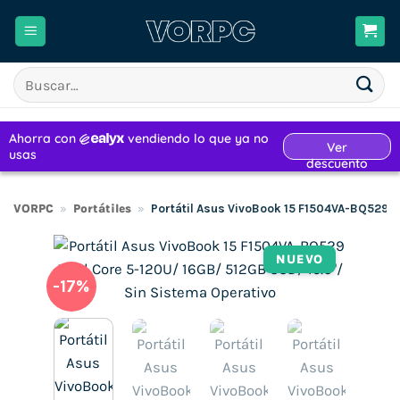
Saltar
al
contenido
Buscar
por:
VORPC
»
Portátiles
»
Portátil Asus VivoBook 15 F1504VA-BQ529 I
NUEVO
-17%