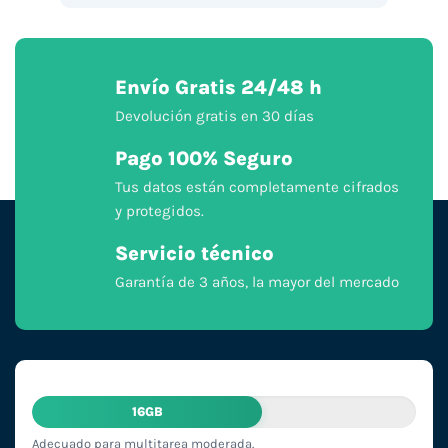
Envío Gratis 24/48 h
Devolución gratis en 30 días
Pago 100% Seguro
Tus datos están completamente cifrados
y protegidos.
Servicio técnico
Garantía de 3 años, la mayor del mercado
16GB
Adecuado para multitarea moderada.