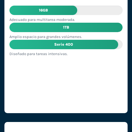
16GB
Adecuado para multitarea moderada.
1TB
Amplio espacio para grandes volúmenes.
Serie 400
Diseñado para tareas intensivas.