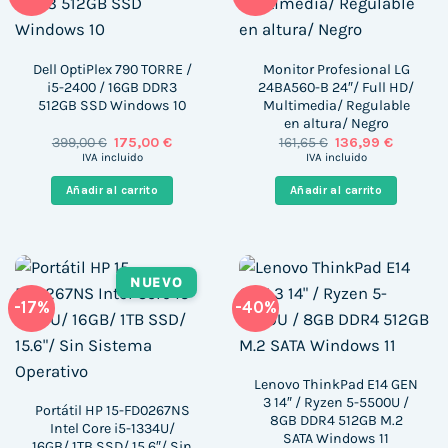
Dell OptiPlex 790 TORRE /
Monitor Profesional LG
i5-2400 / 16GB DDR3
24BA560-B 24″/ Full HD/
512GB SSD Windows 10
Multimedia/ Regulable
en altura/ Negro
El
El
El
El
399,00
€
175,00
€
161,65
€
136,99
€
precio
precio
precio
precio
IVA incluido
IVA incluido
original
actual
original
actual
era:
es:
era:
es:
Añadir al carrito
Añadir al carrito
399,00 €.
175,00 €.
161,65 €.
136,99 €.
NUEVO
-17%
-40%
Lenovo ThinkPad E14 GEN
3 14″ / Ryzen 5-5500U /
Portátil HP 15-FD0267NS
8GB DDR4 512GB M.2
Intel Core i5-1334U/
SATA Windows 11
16GB/ 1TB SSD/ 15.6″/ Sin