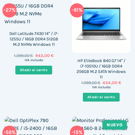
-27%
-61%
Dell Latitude 7430 14″ / i7-
1255U / 16GB DDR4 512GB
M.2 NVMe Windows 11
El
El
1.299,00
€
942,00
€
precio
precio
HP EliteBook 840 G7 14″ /
IVA incluido
original
actual
i7-10510U / 16GB DDR4
era:
es:
Añadir al carrito
256GB M.2 SATA Windows
1.299,00 €.
942,00 €.
11
El
El
1.099,00
€
434,00
€
precio
precio
IVA incluido
original
actual
era:
es:
Añadir al carrito
1.099,00 €.
434,00 
NUEVO
-56%
-15%