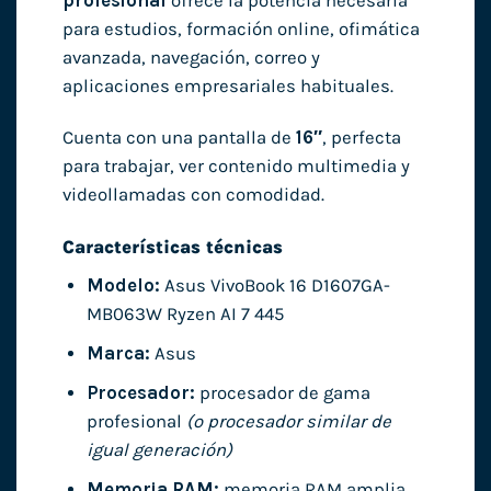
profesional
ofrece la potencia necesaria
para estudios, formación online, ofimática
avanzada, navegación, correo y
aplicaciones empresariales habituales.
Cuenta con una pantalla de
16″
, perfecta
para trabajar, ver contenido multimedia y
videollamadas con comodidad.
Características técnicas
Modelo:
Asus VivoBook 16 D1607GA-
MB063W Ryzen AI 7 445
Marca:
Asus
Procesador:
procesador de gama
profesional
(o procesador similar de
igual generación)
Memoria RAM:
memoria RAM amplia