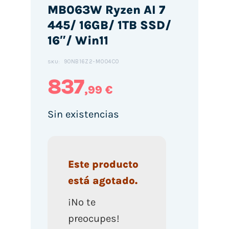
MB063W Ryzen AI 7
445/ 16GB/ 1TB SSD/
16″/ Win11
90NB16Z2-M004C0
SKU:
837
,99 €
Sin existencias
Este producto
está agotado.
¡No te
preocupes!