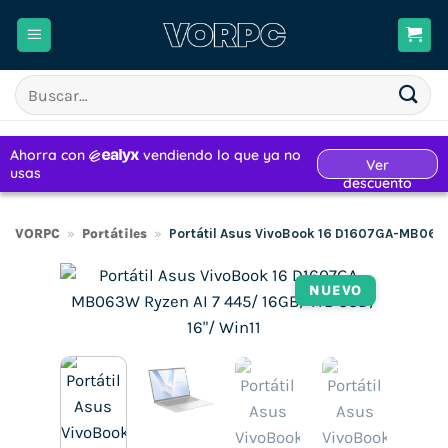
Saltar
al
contenido
Buscar
por:
VORPC
»
Portátiles
»
Portátil Asus VivoBook 16 D1607GA-MB063W
NUEVO