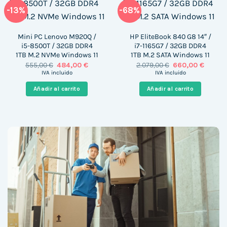
-13%
-68%
Mini PC Lenovo M920Q /
HP EliteBook 840 G8 14″ /
i5-8500T / 32GB DDR4
i7-1165G7 / 32GB DDR4
1TB M.2 NVMe Windows 11
1TB M.2 SATA Windows 11
El
El
El
El
555,00
€
484,00
€
2.079,00
€
660,00
€
precio
precio
precio
precio
IVA incluido
IVA incluido
original
actual
original
actual
era:
es:
era:
es:
Añadir al carrito
Añadir al carrito
555,00 €.
484,00 €.
2.079,00 €.
660,00 