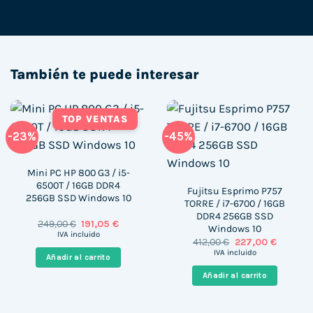
También te puede interesar
TOP VENTAS
-23%
-45%
Mini PC HP 800 G3 / i5-
6500T / 16GB DDR4
Fujitsu Esprimo P757
256GB SSD Windows 10
TORRE / i7-6700 / 16GB
DDR4 256GB SSD
El
El
249,00
€
191,05
€
Windows 10
precio
precio
IVA incluido
El
El
412,00
€
227,00
€
original
actual
precio
precio
era:
es:
IVA incluido
Añadir al carrito
original
actual
249,00 €.
191,05 €.
era:
es:
Añadir al carrito
412,00 €.
227,00 €