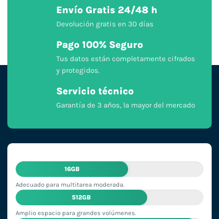
Envío Gratis 24/48 h
Devolución gratis en 30 días
Pago 100% Seguro
Tus datos están completamente cifrados
y protegidos.
Servicio técnico
Garantía de 3 años, la mayor del mercado
16GB
Adecuado para multitarea moderada.
512GB
Amplio espacio para grandes volúmenes.