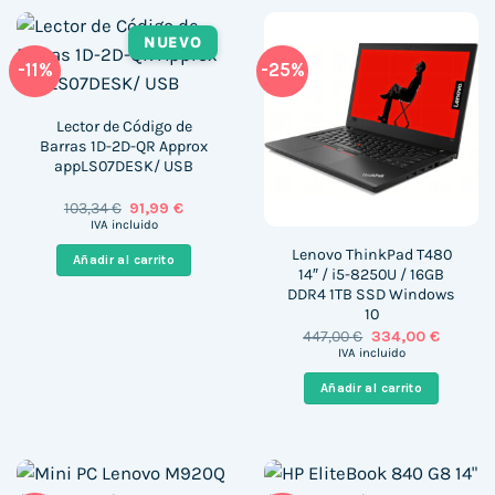
NUEVO
-11%
-25%
Lector de Código de
Barras 1D-2D-QR Approx
appLS07DESK/ USB
El
El
103,34
€
91,99
€
precio
precio
IVA incluido
original
actual
era:
es:
Lenovo ThinkPad T480
Añadir al carrito
103,34 €.
91,99 €.
14″ / i5-8250U / 16GB
DDR4 1TB SSD Windows
10
El
El
447,00
€
334,00
€
precio
precio
IVA incluido
original
actual
era:
es:
Añadir al carrito
447,00 €.
334,00 