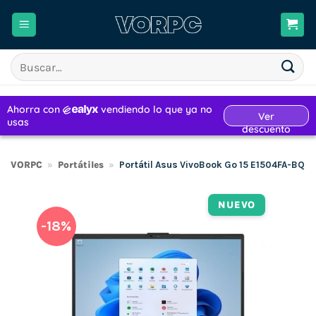
Saltar
al
contenido
Buscar
por:
VORPC
»
Portátiles
»
Portátil Asus VivoBook Go 15 E1504FA-BQ2
NUEVO
-18%