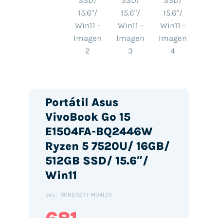
Portátil Asus
VivoBook Go 15
E1504FA-BQ2446W
Ryzen 5 7520U/ 16GB/
512GB SSD/ 15.6″/
Win11
90NB0ZR1-M041Z0
SKU: