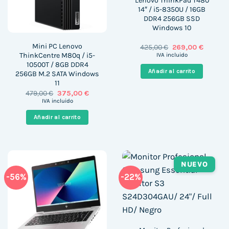
Lenovo ThinkPad T480
14″ / i5-8350U / 16GB
DDR4 256GB SSD
Windows 10
Mini PC Lenovo
El
El
425,00
€
269,00
€
precio
precio
ThinkCentre M80q / i5-
IVA incluido
original
actual
10500T / 8GB DDR4
era:
es:
Añadir al carrito
256GB M.2 SATA Windows
425,00 €.
269,00 
11
El
El
479,00
€
375,00
€
precio
precio
IVA incluido
original
actual
era:
es:
Añadir al carrito
479,00 €.
375,00 €.
NUEVO
-56%
-22%