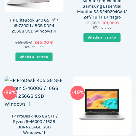
Monitor Profesional
Samsung Essential
Monitor S3 S24D304GAU/
24″/ Full HD/ Negro
HP EliteBook 840 G5 14″ /
El
El
131,06
€
101,99
€
i5-7200U / 8GB DDR4
precio
precio
IVA incluido
256GB SSD Windows 11
original
actual
era:
es:
Añadir al carrito
131,06 €.
101,99 €.
El
El
559,00
€
245,00
€
precio
precio
IVA incluido
original
actual
era:
es:
Añadir al carrito
559,00 €.
245,00 €.
-28%
-49%
HP ProDesk 405 G6 SFF /
Ryzen 5-4600G / 16GB
DDR4 256GB SSD
Windows 11