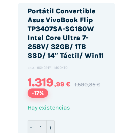
Portátil Convertible
Asus VivoBook Flip
TP3407SA-SG180W
Intel Core Ultra 7-
258V/ 32GB/ 1TB
SSD/ 14″ Táctil/ Win11
90NB14Y1-M00KT0
SKU:
1.319
,99 €
1.590,35 €
-17%
Hay existencias
Portátil Convertible Asus VivoBook Flip