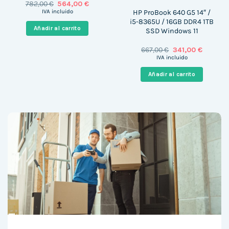
El
El
782,00
€
564,00
€
precio
precio
HP ProBook 640 G5 14″ /
IVA incluido
original
actual
i5-8365U / 16GB DDR4 1TB
era:
es:
Añadir al carrito
SSD Windows 11
782,00 €.
564,00 €.
El
El
667,00
€
341,00
€
precio
precio
IVA incluido
original
actual
era:
es:
Añadir al carrito
667,00 €.
341,00 €