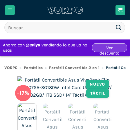
Saltar
al
contenido
Buscar
por:
VORPC
»
Portátiles
»
Portátil Convertible 2 en 1
»
Portátil Con
NUEVO
-17%
TÁCTIL