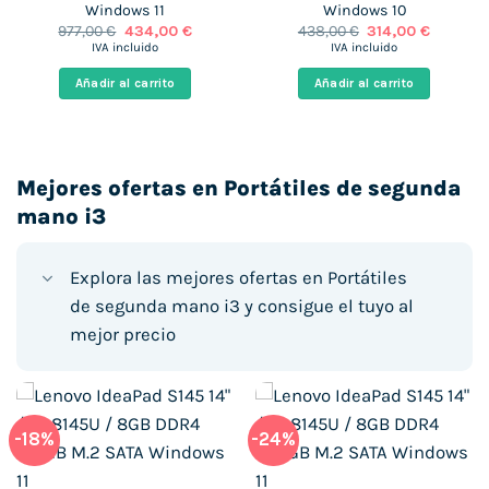
Windows 11
Windows 10
El
El
El
El
977,00
€
434,00
€
438,00
€
314,00
€
precio
precio
precio
precio
IVA incluido
IVA incluido
original
actual
original
actual
era:
es:
era:
es:
Añadir al carrito
Añadir al carrito
 €.
977,00 €.
434,00 €.
438,00 €.
314,00 €
Mejores ofertas en Portátiles de segunda
mano i3
Explora las mejores ofertas en Portátiles
de segunda mano i3 y consigue el tuyo al
mejor precio
-18%
-24%