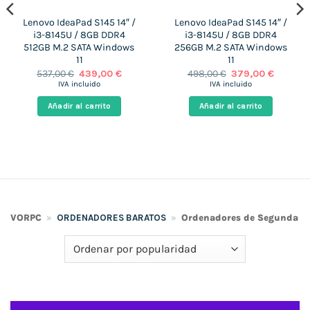
Lenovo IdeaPad S145 14″ /
Lenovo IdeaPad S145 14″ /
i3-8145U / 8GB DDR4
i3-8145U / 8GB DDR4
512GB M.2 SATA Windows
256GB M.2 SATA Windows
11
11
El
El
El
El
537,00
€
439,00
€
498,00
€
379,00
€
precio
precio
precio
precio
IVA incluido
IVA incluido
original
actual
original
actual
era:
es:
era:
es:
Añadir al carrito
Añadir al carrito
 €.
537,00 €.
439,00 €.
498,00 €.
379,00 €
VORPC
»
ORDENADORES BARATOS
»
Ordenadores de Segunda 