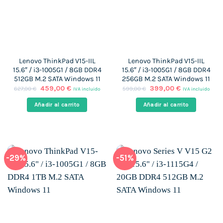
Lenovo ThinkPad V15-IIL
Lenovo ThinkPad V15-IIL
15.6″ / i3-1005G1 / 8GB DDR4
15.6″ / i3-1005G1 / 8GB DDR4
512GB M.2 SATA Windows 11
256GB M.2 SATA Windows 11
El
El
El
El
459,00
€
399,00
€
627,00
€
599,00
€
IVA incluido
IVA incluido
precio
precio
precio
precio
original
actual
original
actual
Añadir al carrito
Añadir al carrito
era:
es:
era:
es:
627,00 €.
459,00 €.
599,00 €.
399,00 €.
-29%
-51%