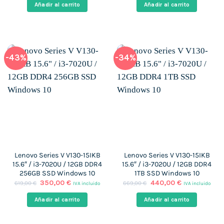
original
actual
original
actual
Añadir al carrito
Añadir al carrito
era:
es:
era:
es:
689,00 €.
479,00 €.
639,00 €.
399,00 €.
-43%
-34%
Lenovo Series V V130-15IKB
Lenovo Series V V130-15IKB
15.6″ / i3-7020U / 12GB DDR4
15.6″ / i3-7020U / 12GB DDR4
256GB SSD Windows 10
1TB SSD Windows 10
El
El
El
El
350,00
€
440,00
€
619,00
€
669,00
€
IVA incluido
IVA incluido
precio
precio
precio
precio
original
actual
original
actual
Añadir al carrito
Añadir al carrito
era:
es:
era:
es:
619,00 €.
350,00 €.
669,00 €.
440,00 €.