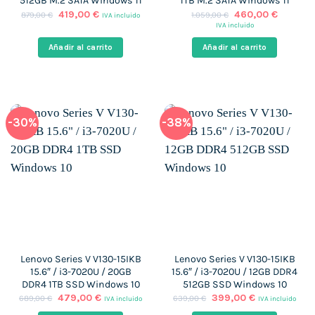
512GB M.2 SATA Windows 11
1TB M.2 SATA Windows 11
El
El
El
El
419,00
€
460,00
€
879,00
€
1.059,00
€
IVA incluido
precio
precio
precio
precio
IVA incluido
original
actual
original
actual
era:
es:
era:
es:
Añadir al carrito
Añadir al carrito
879,00 €.
419,00 €.
1.059,00 €.
460,00 
-30%
-38%
Lenovo Series V V130-15IKB
Lenovo Series V V130-15IKB
15.6″ / i3-7020U / 20GB
15.6″ / i3-7020U / 12GB DDR4
DDR4 1TB SSD Windows 10
512GB SSD Windows 10
El
El
El
El
479,00
€
399,00
€
689,00
€
639,00
€
IVA incluido
IVA incluido
precio
precio
precio
precio