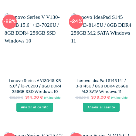
-28%
-24%
Lenovo Series V V130-15IKB
Lenovo IdeaPad S145 14″ /
15.6″ / i3-7020U / 8GB DDR4
i3-8145U / 8GB DDR4 256GB
256GB SSD Windows 10
M.2 SATA Windows 11
El
El
El
El
314,00
€
379,00
€
438,00
€
498,00
€
IVA incluido
IVA incluido
precio
precio
precio
precio
original
actual
original
actual
Añadir al carrito
Añadir al carrito
era:
es:
era:
es:
438,00 €.
314,00 €.
498,00 €.
379,00 €.