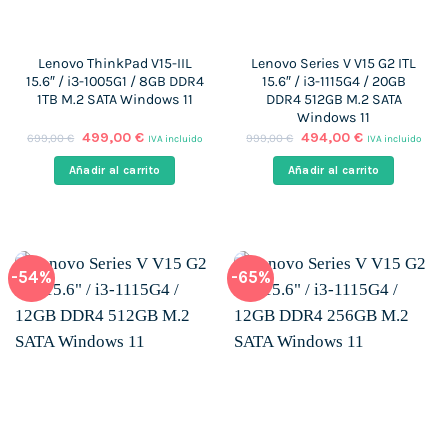
Lenovo ThinkPad V15-IIL
Lenovo Series V V15 G2 ITL
15.6″ / i3-1005G1 / 8GB DDR4
15.6″ / i3-1115G4 / 20GB
1TB M.2 SATA Windows 11
DDR4 512GB M.2 SATA
Windows 11
El
El
El
El
499,00
€
494,00
€
699,00
€
999,00
€
IVA incluido
IVA incluido
precio
precio
precio
precio
original
actual
original
actual
Añadir al carrito
Añadir al carrito
era:
es:
era:
es:
699,00 €.
499,00 €.
999,00 €.
494,00 €.
-54%
-65%