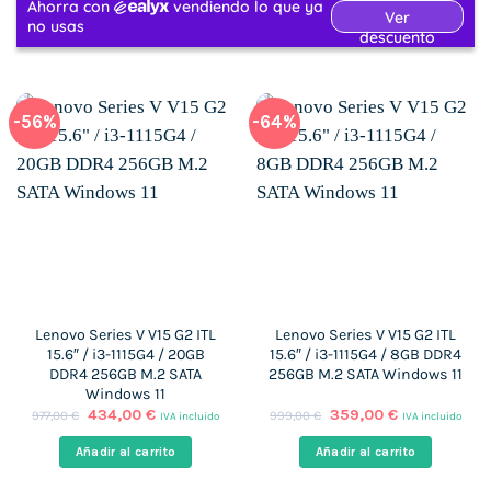
-56%
-64%
Lenovo Series V V15 G2 ITL
Lenovo Series V V15 G2 ITL
15.6″ / i3-1115G4 / 20GB
15.6″ / i3-1115G4 / 8GB DDR4
DDR4 256GB M.2 SATA
256GB M.2 SATA Windows 11
Windows 11
El
El
El
El
434,00
€
359,00
€
977,00
€
999,00
€
IVA incluido
IVA incluido
precio
precio
precio
precio
original
actual
original
actual
Añadir al carrito
Añadir al carrito
era:
es:
era:
es:
977,00 €.
434,00 €.
999,00 €.
359,00 €.