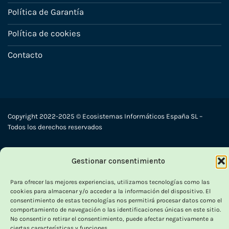
Política de Garantía
Política de cookies
Contacto
Copyright 2022-2025 © Ecosistemas Informáticos España SL –
Todos los derechos reservados
Visa
PayPal
Stripe
MasterCard
Cash
Gestionar consentimiento
On
Para ofrecer las mejores experiencias, utilizamos tecnologías como las
Delivery
cookies para almacenar y/o acceder a la información del dispositivo. El
consentimiento de estas tecnologías nos permitirá procesar datos como el
comportamiento de navegación o las identificaciones únicas en este sitio.
No consentir o retirar el consentimiento, puede afectar negativamente a
ciertas características y funciones.