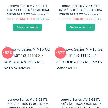
Lenovo Series V V15 G2 ITL
Lenovo Series V V15 G2 ITL
15.6″ / i3-1115G4 / 12GB DDR4
15.6″ / i3-1115G4 / 12GB DDR4
512GB M.2 SATA Windows 11
256GB M.2 SATA Windows 11
El
El
El
El
455,00
€
386,36
€
999,00
€
1.119,00
€
IVA incluido
IVA incluido
precio
precio
precio
precio
original
actual
original
actual
Añadir al carrito
Añadir al carrito
era:
es:
era:
es:
999,00 €.
455,00 €.
1.119,00 €.
386,36 €.
-52%
-57%
Lenovo Series V V15 G2 ITL
Lenovo Series V V15 G2 ITL
15.6″ / i3-1115G4 / 8GB DDR4
15.6″ / i3-1115G4 / 8GB DDR4