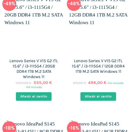
-49%
-46%
Lenovo Series V V15 G2 ITL
Lenovo Series V V15 G2 ITL
15.6″ / i3-1115G4 / 20GB
15.6″ / i3-1115G4 / 12GB DDR4
DDR4 1TB M.2 SATA
1TB M.2 SATA Windows 11
Windows 11
El
El
El
El
535,00
€
496,00
€
1.059,00
€
919,00
€
IVA incluido
precio
precio
precio
precio
IVA incluido
original
actual
original
actual
era:
es:
era:
es:
Añadir al carrito
Añadir al carrito
1.059,00 €.
535,00 €.
919,00 €.
496,00 €.
-18%
-16%