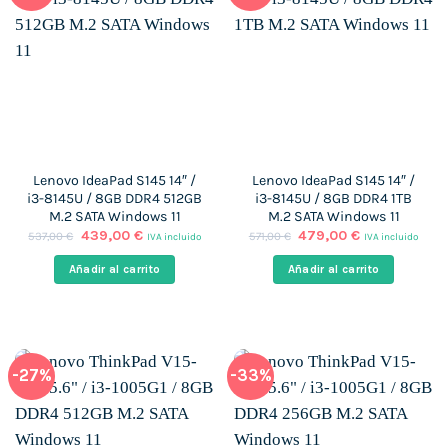
Lenovo IdeaPad S145 14″ /
Lenovo IdeaPad S145 14″ /
i3-8145U / 8GB DDR4 512GB
i3-8145U / 8GB DDR4 1TB
M.2 SATA Windows 11
M.2 SATA Windows 11
El
El
El
El
439,00
€
479,00
€
537,00
€
571,00
€
IVA incluido
IVA incluido
precio
precio
precio
precio
original
actual
original
actual
Añadir al carrito
Añadir al carrito
era:
es:
era:
es:
537,00 €.
439,00 €.
571,00 €.
479,00 €.
-27%
-33%