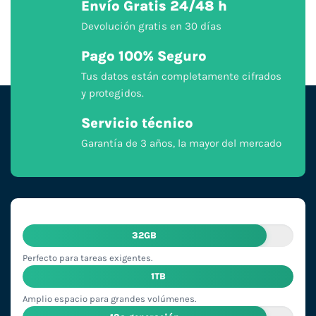
Envío Gratis 24/48 h
Devolución gratis en 30 días
Pago 100% Seguro
Tus datos están completamente cifrados
y protegidos.
Servicio técnico
Garantía de 3 años, la mayor del mercado
32GB
Perfecto para tareas exigentes.
1TB
Amplio espacio para grandes volúmenes.