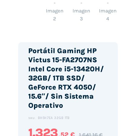
Portátil Gaming HP
Victus 15-FA2707NS
Intel Core i5-13420H/
32GB/ 1TB SSD/
GeForce RTX 4050/
15.6″/ Sin Sistema
Operativo
BH5H7EA 32GB 1TB
SKU:
1.323
,52 €
1.641,16 €