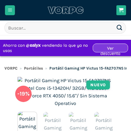
Saltar
al
contenido
Buscar
por:
VORPC
»
Portátiles
»
Portátil Gaming HP Victus 15-FA2707NS Int
NUEVO
-19%