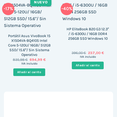
NUEVO
-17%
-40%
HP EliteBook 820 G3 12.3″
/ i5-6300U / 16GB DDR4
Portátil Asus VivoBook 15
256GB SSD Windows 10
X1504VA-BQ4105 Intel
Core 5-120U/ 16GB/ 512GB
SSD/ 15.6″/ Sin Sistema
El
El
396,00
€
237,00
€
Operativo
precio
precio
IVA incluido
El
El
835,98
€
694,99
€
original
actual
precio
precio
era:
es:
IVA incluido
Añadir al carrito
original
actual
396,00 €.
237,00 €
era:
es:
Añadir al carrito
835,98 €.
694,99 €.