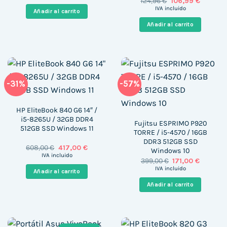
El
El
124,96
€
106,99
€
original
actual
precio
precio
era:
es:
IVA incluido
Añadir al carrito
original
actual
947,00 €.
629,00 €.
era:
es:
Añadir al carrito
124,96 €.
106,99 €
-31%
-57%
HP EliteBook 840 G6 14″ /
i5-8265U / 32GB DDR4
Fujitsu ESPRIMO P920
512GB SSD Windows 11
TORRE / i5-4570 / 16GB
DDR3 512GB SSD
El
El
608,00
€
417,00
€
Windows 10
precio
precio
IVA incluido
El
El
399,00
€
171,00
€
original
actual
precio
precio
era:
es:
IVA incluido
Añadir al carrito
original
actual
608,00 €.
417,00 €.
era:
es:
Añadir al carrito
399,00 €.
171,00 €.