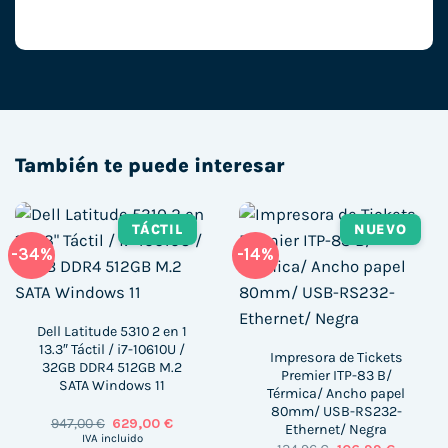
También te puede interesar
TÁCTIL
NUEVO
-34%
-14%
Dell Latitude 5310 2 en 1
13.3″ Táctil / i7-10610U /
Impresora de Tickets
32GB DDR4 512GB M.2
Premier ITP-83 B/
SATA Windows 11
Térmica/ Ancho papel
80mm/ USB-RS232-
El
El
947,00
€
629,00
€
Ethernet/ Negra
precio
precio
IVA incluido