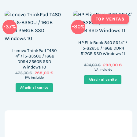
TOP VENTAS
-37%
-30%
HP EliteBook 840 G6 14″ /
i5-8265U / 16GB DDR4
Lenovo ThinkPad T480
512GB SSD Windows 11
14″ / i5-8350U / 16GB
DDR4 256GB SSD
El
El
424,00
€
298,00
€
Windows 10
precio
precio
IVA incluido
El
El
425,00
€
269,00
€
original
actual
precio
precio
era:
es:
IVA incluido
Añadir al carrito
original
actual
424,00 €.
298,00 
era:
es:
Añadir al carrito
425,00 €.
269,00 €.