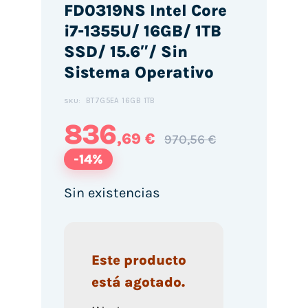
FD0319NS Intel Core
i7-1355U/ 16GB/ 1TB
SSD/ 15.6″/ Sin
Sistema Operativo
BT7G5EA 16GB 1TB
SKU:
836
,69 €
970,56 €
-14%
Sin existencias
Este producto
está agotado.