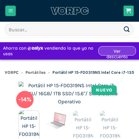
Saltar
al
contenido
Buscar
por:
VORPC
»
Portátiles
»
Portátil HP 15-FD0319NS Intel Core i7-1355
NUEVO
-14%