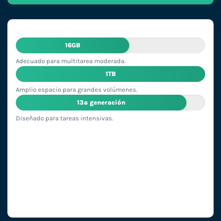
16GB
Adecuado para multitarea moderada.
1TB
Amplio espacio para grandes volúmenes.
13ª generación
Diseñado para tareas intensivas.