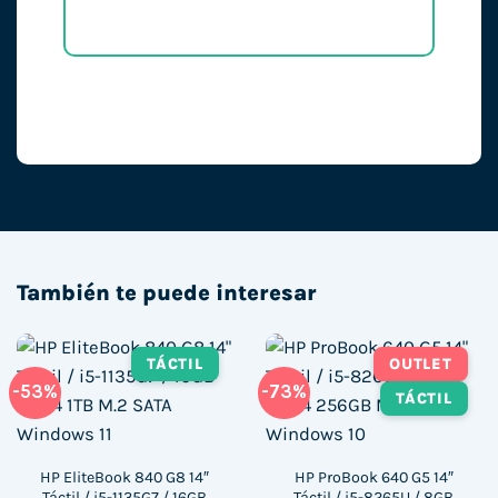
También te puede interesar
TÁCTIL
OUTLET
-53%
-73%
TÁCTIL
HP EliteBook 840 G8 14″
HP ProBook 640 G5 14″
Táctil / i5-1135G7 / 16GB
Táctil / i5-8265U / 8GB