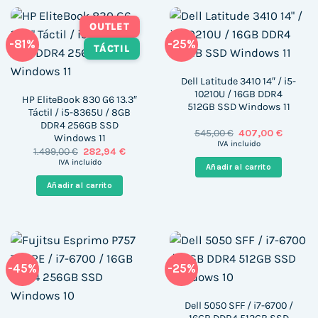
OUTLET
-81%
-25%
TÁCTIL
Dell Latitude 3410 14″ / i5-
10210U / 16GB DDR4
HP EliteBook 830 G6 13.3″
512GB SSD Windows 11
Táctil / i5-8365U / 8GB
DDR4 256GB SSD
El
El
545,00
€
407,00
€
Windows 11
precio
precio
IVA incluido
El
El
1.499,00
€
282,94
€
original
actual
precio
precio
era:
es:
IVA incluido
Añadir al carrito
original
actual
545,00 €.
407,00 €
era:
es:
Añadir al carrito
1.499,00 €.
282,94 €.
-45%
-25%
Dell 5050 SFF / i7-6700 /