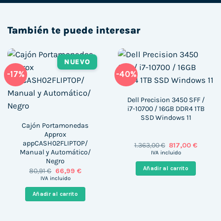
También te puede interesar
NUEVO
-17%
-40%
Dell Precision 3450 SFF /
i7-10700 / 16GB DDR4 1TB
SSD Windows 11
Cajón Portamonedas
Approx
appCASH02FLIPTOP/
El
El
1.363,00
€
817,00
€
precio
precio
Manual y Automático/
IVA incluido
original
actual
Negro
era:
es:
Añadir al carrito
El
El
80,91
€
66,99
€
1.363,00 €.
817,00 
precio
precio
IVA incluido
original
actual
era:
es:
Añadir al carrito
80,91 €.
66,99 €.