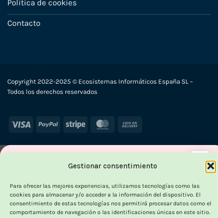
Política de cookies
Contacto
Copyright 2022-2025 © Ecosistemas Informáticos España SL –
Todos los derechos reservados
Visa
PayPal
Stripe
MasterCard
Cash
On
Delivery
×
Gestionar consentimiento
-
Para ofrecer las mejores experiencias, utilizamos tecnologías como las
cookies para almacenar y/o acceder a la información del dispositivo. El
consentimiento de estas tecnologías nos permitirá procesar datos como el
comportamiento de navegación o las identificaciones únicas en este sitio.
OUTLET VORPC