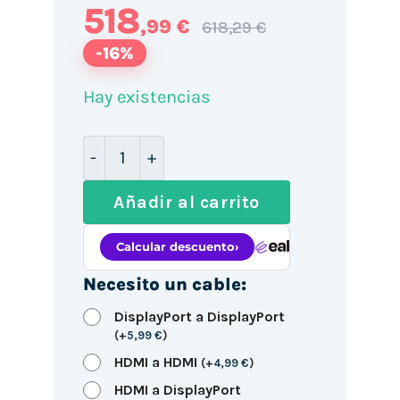
518
,99 €
618,29 €
-16%
Hay existencias
Portátil HP 250R G9 B3AG5AT Intel Core
Añadir al carrito
Necesito un cable:
DisplayPort a DisplayPort
(
+
5,99
€
)
HDMI a HDMI
(
+
4,99
€
)
HDMI a DisplayPort