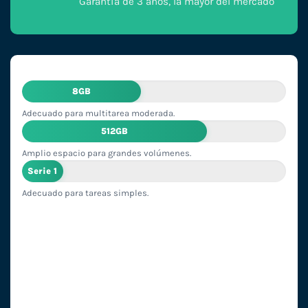
Garantía de 3 años, la mayor del mercado
8GB
Adecuado para multitarea moderada.
512GB
Amplio espacio para grandes volúmenes.
Serie 1
Adecuado para tareas simples.