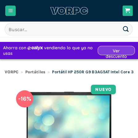
Saltar
al
contenido
Buscar
por:
VORPC
»
Portátiles
»
Portátil HP 250R G9 B3AG5AT Intel Core 3-
NUEVO
-16%