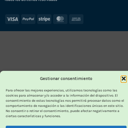
Visa
PayPal
Stripe
MasterCard
Cash
On
Delivery
Gestionar consentimiento
Para ofrecer las mejores experiencias, utilizamos tecnologías como las
cookies para almacenar y/o acceder a la información del dispositivo. El
consentimiento de estas tecnologías nos permitirá procesar datos como el
comportamiento de navegación o las identificaciones únicas en este sitio.
No consentir o retirar el consentimiento, puede afectar negativamente a
ciertas características y funciones.