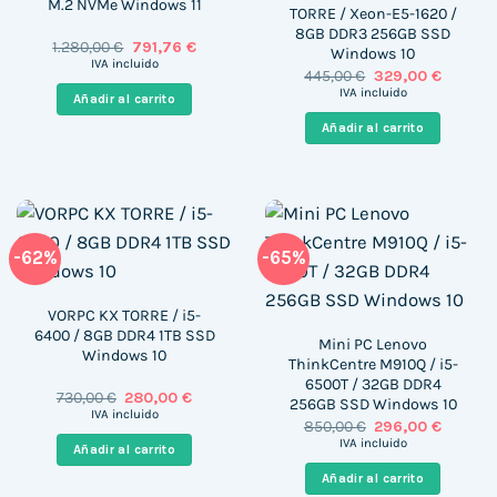
M.2 NVMe Windows 11
TORRE / Xeon-E5-1620 /
8GB DDR3 256GB SSD
El
El
1.280,00
€
791,76
€
Windows 10
precio
precio
IVA incluido
El
El
445,00
€
329,00
€
original
actual
precio
precio
era:
es:
IVA incluido
Añadir al carrito
original
actual
1.280,00 €.
791,76 €.
era:
es:
Añadir al carrito
445,00 €.
329,00 
-62%
-65%
VORPC KX TORRE / i5-
6400 / 8GB DDR4 1TB SSD
Mini PC Lenovo
Windows 10
ThinkCentre M910Q / i5-
6500T / 32GB DDR4
El
El
730,00
€
280,00
€
256GB SSD Windows 10
precio
precio
IVA incluido
El
El
850,00
€
296,00
€
original
actual
precio
precio
era:
es:
IVA incluido
Añadir al carrito
original
actual
730,00 €.
280,00 €.
era:
es:
Añadir al carrito
850,00 €.
296,00 