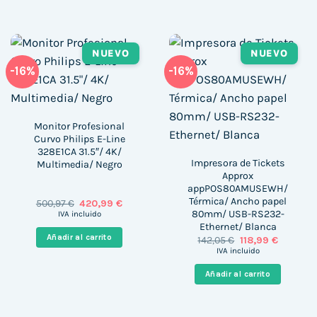
NUEVO
NUEVO
-16%
-16%
Monitor Profesional
Curvo Philips E-Line
328E1CA 31.5″/ 4K/
Impresora de Tickets
Multimedia/ Negro
Approx
appPOS80AMUSEWH/
Térmica/ Ancho papel
El
El
500,97
€
420,99
€
precio
precio
80mm/ USB-RS232-
IVA incluido
original
actual
Ethernet/ Blanca
era:
es:
Añadir al carrito
El
El
142,05
€
118,99
€
500,97 €.
420,99 €.
precio
precio
IVA incluido
original
actual
era:
es:
Añadir al carrito
142,05 €.
118,99 €.