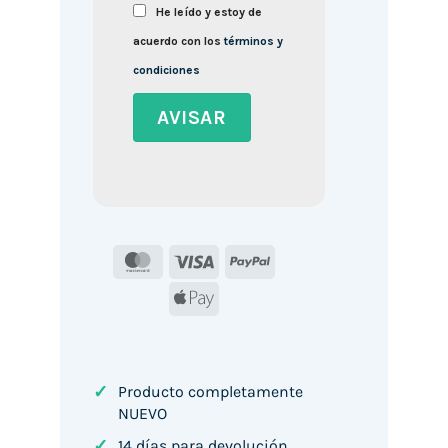
He leído y estoy de
acuerdo con los
términos y
condiciones
MasterCard
Visa
PayPal
Apple
Pay
✓
Producto completamente
NUEVO
✓
14 días para devolución