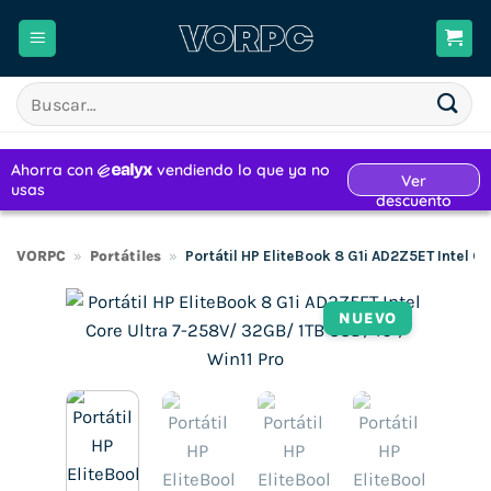
Saltar
al
contenido
Buscar
por:
VORPC
»
Portátiles
»
Portátil HP EliteBook 8 G1i AD2Z5ET Intel C
NUEVO