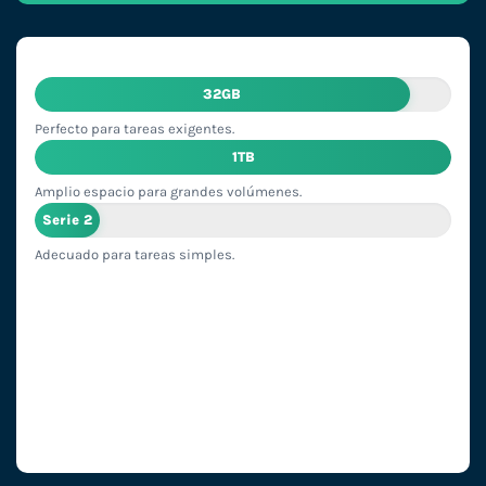
32GB
Perfecto para tareas exigentes.
1TB
Amplio espacio para grandes volúmenes.
Serie 2
Adecuado para tareas simples.