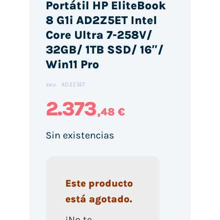
Portátil HP EliteBook
8 G1i AD2Z5ET Intel
Core Ultra 7-258V/
32GB/ 1TB SSD/ 16″/
Win11 Pro
AD2Z5ET
SKU:
2.373
,48 €
Sin existencias
Este producto
está agotado.
¡No te