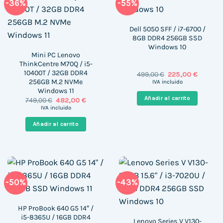
-36%
-55%
Dell 5050 SFF / i7-6700 /
8GB DDR4 256GB SSD
Windows 10
Mini PC Lenovo
ThinkCentre M70Q / i5-
10400T / 32GB DDR4
El
El
499,00
€
225,00
€
precio
precio
256GB M.2 NVMe
IVA incluido
original
actual
Windows 11
era:
es:
Añadir al carrito
El
El
749,00
€
482,00
€
499,00 €.
225,00 €
precio
precio
IVA incluido
original
actual
era:
es:
Añadir al carrito
749,00 €.
482,00 €.
-50%
-43%
HP ProBook 640 G5 14″ /
i5-8365U / 16GB DDR4
Lenovo Series V V130-