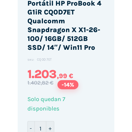
Portátil HP ProBook 4
G1iR CQ0D7ET
Qualcomm
Snapdragon X X1-26-
100/ 16GB/ 512GB
SSD/ 14″/ Win11 Pro
CQ0D7ET
SKU:
1.203
,99 €
1.402,82 €
-14%
Solo quedan 7
disponibles
Portátil HP ProBook 4 G1iR CQ0D7ET Qu