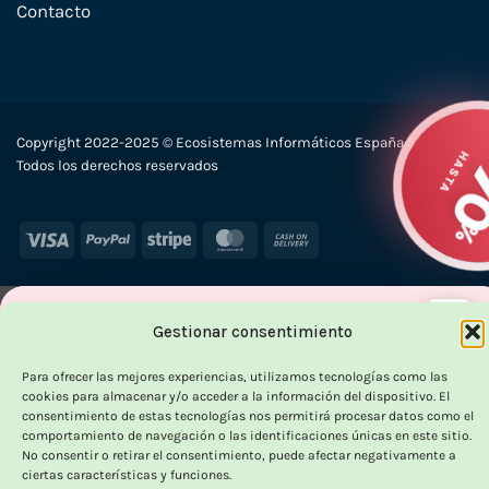
Contacto
Copyright 2022-2025 © Ecosistemas Informáticos España SL –
Todos los derechos reservados
Visa
PayPal
Stripe
MasterCard
Cash
On
Delivery
×
Gestionar consentimiento
Para ofrecer las mejores experiencias, utilizamos tecnologías como las
cookies para almacenar y/o acceder a la información del dispositivo. El
consentimiento de estas tecnologías nos permitirá procesar datos como el
comportamiento de navegación o las identificaciones únicas en este sitio.
OUTLET VORPC
No consentir o retirar el consentimiento, puede afectar negativamente a
ciertas características y funciones.