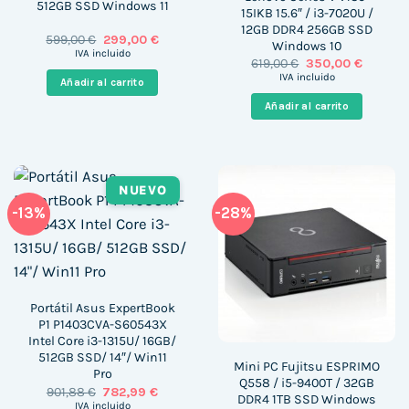
512GB SSD Windows 11
15IKB 15.6″ / i3-7020U /
12GB DDR4 256GB SSD
El
El
599,00
€
299,00
€
Windows 10
precio
precio
IVA incluido
El
El
619,00
€
350,00
€
original
actual
precio
precio
era:
es:
IVA incluido
Añadir al carrito
original
actual
599,00 €.
299,00 €.
era:
es:
Añadir al carrito
619,00 €.
350,00 €
NUEVO
-13%
-28%
Portátil Asus ExpertBook
P1 P1403CVA-S60543X
Intel Core i3-1315U/ 16GB/
512GB SSD/ 14″/ Win11
Mini PC Fujitsu ESPRIMO
Pro
Q558 / i5-9400T / 32GB
El
El
901,88
€
782,99
€
DDR4 1TB SSD Windows
precio
precio
IVA incluido