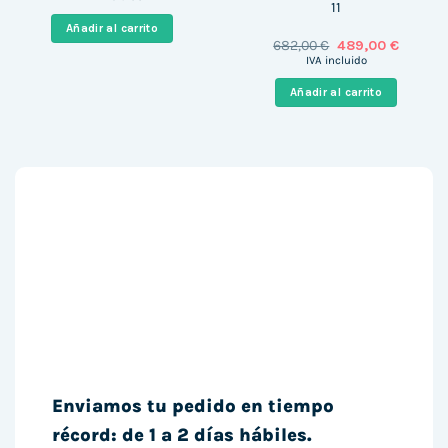
11
original
actual
era:
es:
Añadir al carrito
901,88 €.
782,99 €.
El
El
682,00
€
489,00
€
precio
precio
IVA incluido
original
actual
era:
es:
Añadir al carrito
682,00 €.
489,00 
Enviamos tu pedido en tiempo
récord: de 1 a 2 días hábiles.