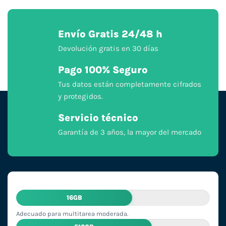
Envío Gratis 24/48 h
Devolución gratis en 30 días
Pago 100% Seguro
Tus datos están completamente cifrados
y protegidos.
Servicio técnico
Garantía de 3 años, la mayor del mercado
16GB
Adecuado para multitarea moderada.