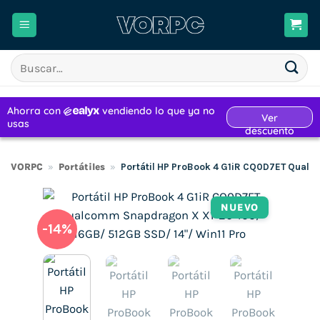
Saltar
al
contenido
Buscar
por:
VORPC
»
Portátiles
»
Portátil HP ProBook 4 G1iR CQ0D7ET Qualc
NUEVO
-14%