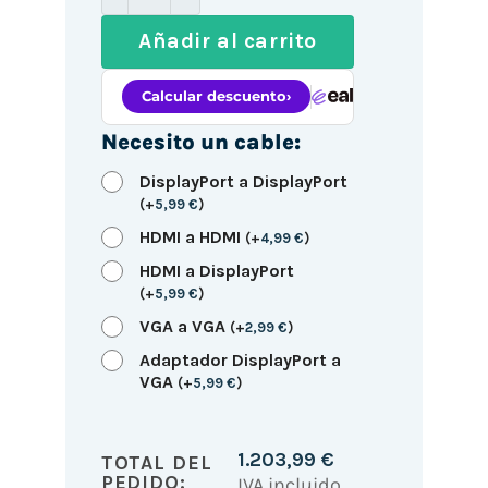
Añadir al carrito
Necesito un cable:
DisplayPort a DisplayPort
(
+
5,99
€
)
HDMI a HDMI
(
+
4,99
€
)
HDMI a DisplayPort
(
+
5,99
€
)
VGA a VGA
(
+
2,99
€
)
Adaptador DisplayPort a
VGA
(
+
5,99
€
)
1.203,99
€
TOTAL DEL
PEDIDO:
IVA incluido