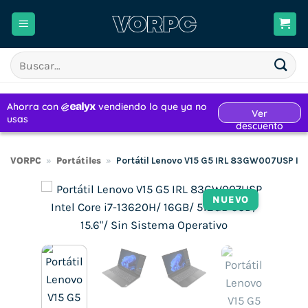
Saltar
al
contenido
Buscar
por:
VORPC
»
Portátiles
»
Portátil Lenovo V15 G5 IRL 83GW007USP Int
NUEVO