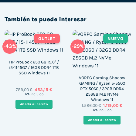
También te puede interesar
OUTLET
NUEVO
-43%
-29%
HP ProBook 650 G8 15.6″ /
i5-1145G7 / 16GB DDR4 1TB
SSD Windows 11
VORPC Gaming Shadow
GAMING / Ryzen 5-5500
RTX 5060 / 32GB DDR4
El
El
789,00
€
453,15
€
precio
precio
256GB M.2 NVMe
IVA incluido
original
actual
Windows 11
era:
es:
Añadir al carrito
El
El
1.586,00
€
1.119,00
€
789,00 €.
453,15 €.
precio
precio
IVA incluido
original
actual
era:
es:
Añadir al carrito
1.586,00 €.
1.119,00