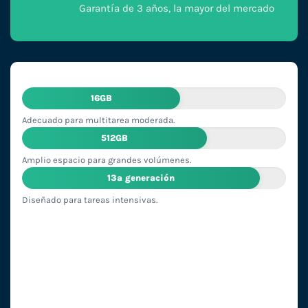
Garantía de 3 años, la mayor del mercado
16GB
Adecuado para multitarea moderada.
512GB
Amplio espacio para grandes volúmenes.
13ª generación
Diseñado para tareas intensivas.