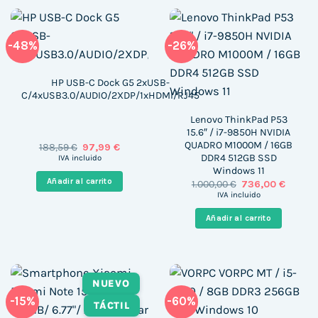
-48%
-26%
HP USB-C Dock G5 2xUSB-
C/4xUSB3.0/AUDIO/2XDP/1xHDMI/RJ45
Lenovo ThinkPad P53
15.6″ / i7-9850H NVIDIA
QUADRO M1000M / 16GB
El
El
188,59
€
97,99
€
precio
precio
DDR4 512GB SSD
IVA incluido
original
actual
Windows 11
era:
es:
Añadir al carrito
El
El
1.000,00
€
736,00
€
188,59 €.
97,99 €.
precio
precio
IVA incluido
original
actual
era:
es:
Añadir al carrito
1.000,00 €.
736,00 
NUEVO
-15%
-60%
TÁCTIL