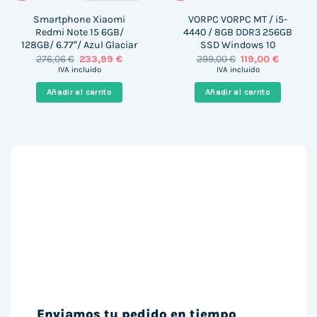
Smartphone Xiaomi
VORPC VORPC MT / i5-
Redmi Note 15 6GB/
4440 / 8GB DDR3 256GB
128GB/ 6.77″/ Azul Glaciar
SSD Windows 10
El
El
El
El
276,06
€
233,99
€
299,00
€
119,00
€
precio
precio
precio
precio
IVA incluido
IVA incluido
original
actual
original
actual
era:
es:
era:
es:
Añadir al carrito
Añadir al carrito
276,06 €.
233,99 €.
299,00 €.
119,00 €.
Enviamos tu pedido en tiempo