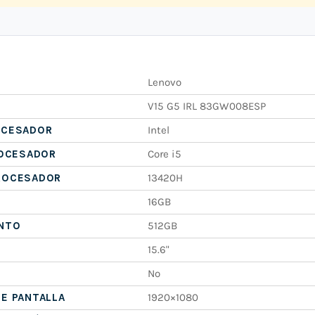
Lenovo
V15 G5 IRL 83GW008ESP
OCESADOR
Intel
ROCESADOR
Core i5
ROCESADOR
13420H
16GB
NTO
512GB
15.6"
No
E PANTALLA
1920×1080