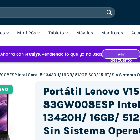
les
Mini PCs
Tablets
Móviles
Monitores
Acc
W008ESP Intel Core i5-13420H/ 16GB/ 512GB SSD/ 15.6″/ Sin Sistema 
Portátil Lenovo V15
EVO
83GW008ESP Intel 
13420H/ 16GB/ 512
Sin Sistema Opera