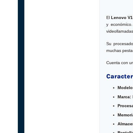
El
Lenovo V1
y económico.
videollamadas
Su procesad
muchas pestañ
Cuenta con un
Caracter
Modelo
Marca:
Proces
Memori
Almace
Pantall