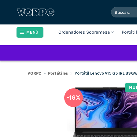
Saltar
Buscar
al
por:
contenido
Ordenadores Sobremesa
Portáti
MENÚ
VORPC
»
Portátiles
»
Portátil Lenovo V15 G5 IRL 83G
NU
-16%