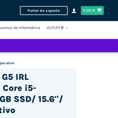
Portal de soporte
0,00
€
esorios de Informática
OUTLET🚨
Operativo
 G5 IRL
Core i5-
GB SSD/ 15.6″/
tivo