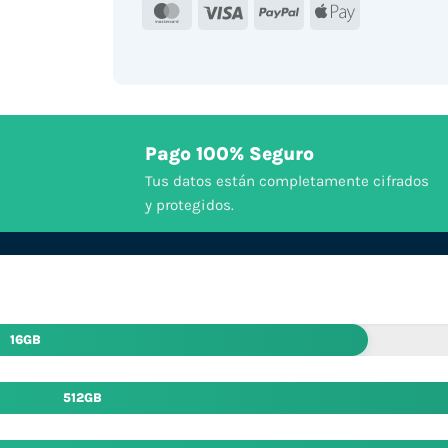
MasterCard
Visa
PayPal
Apple
Pay
Pago 100% Seguro
Tus datos están completamente cifrados
y protegidos.
16GB
512GB