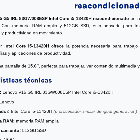
reacondicionad
5 G5 IRL 83GW008ESP Intel Core i5-13420H reacondicionado
es la
 Con memoria RAM amplia y 512GB SSD, está pensado para teletra
 y productividad en movimiento.
or
Intel Core i5-13420H
ofrece la potencia necesaria para trabajo
as y aplicaciones de productividad.
a pantalla de
15.6″
, perfecta para trabajar, ver contenido multimedia
ísticas técnicas
:
Lenovo V15 G5 IRL 83GW008ESP Intel Core i5-13420H
Lenovo
ador:
Intel Core i5-13420H
(o procesador similar de igual generación)
a RAM:
memoria RAM amplia
namiento:
512GB SSD
a:
15.6″