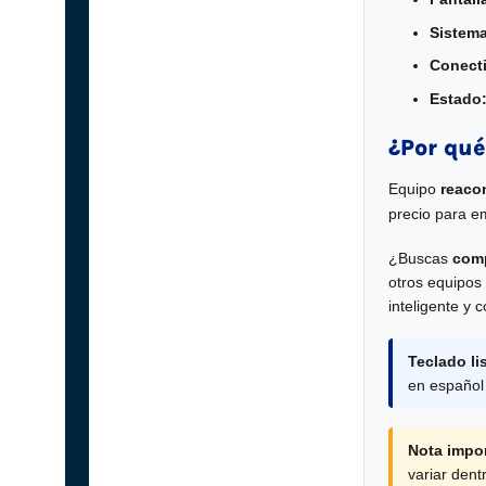
Sistema
Conecti
Estado
¿Por qué
Equipo
reaco
precio para e
¿Buscas
comp
otros equipos
inteligente y 
Teclado li
en español
Nota impor
variar den