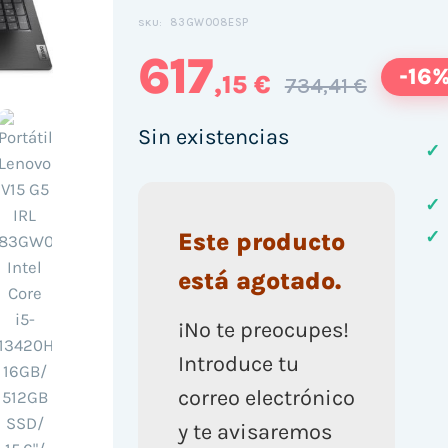
83GW008ESP
SKU:
617
-16
,15 €
734,41 €
Sin existencias
✓
✓
✓
Este producto
está agotado.
¡No te preocupes!
Introduce tu
correo electrónico
y te avisaremos