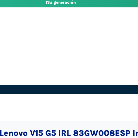
13ª generación
Lenovo V15 G5 IRL 83GW008ESP In