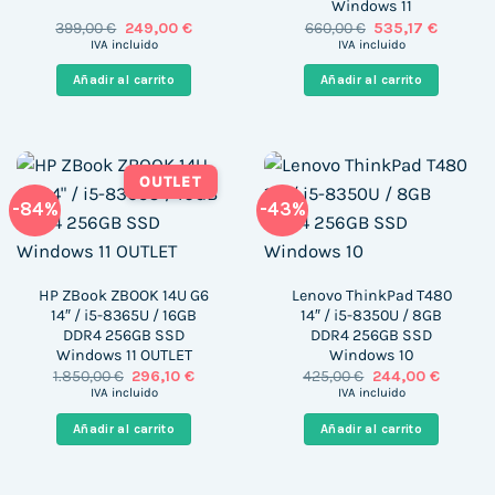
Windows 11
El
El
El
El
399,00
€
249,00
€
660,00
€
535,17
€
precio
precio
precio
precio
IVA incluido
IVA incluido
original
actual
original
actual
era:
es:
era:
es:
Añadir al carrito
Añadir al carrito
399,00 €.
249,00 €.
660,00 €.
535,17 €
OUTLET
-84%
-43%
HP ZBook ZBOOK 14U G6
Lenovo ThinkPad T480
14″ / i5-8365U / 16GB
14″ / i5-8350U / 8GB
DDR4 256GB SSD
DDR4 256GB SSD
Windows 11 OUTLET
Windows 10
El
El
El
El
1.850,00
€
296,10
€
425,00
€
244,00
€
precio
precio
precio
precio
IVA incluido
IVA incluido
original
actual
original
actual
era:
es:
era:
es:
Añadir al carrito
Añadir al carrito
1.850,00 €.
296,10 €.
425,00 €.
244,00 