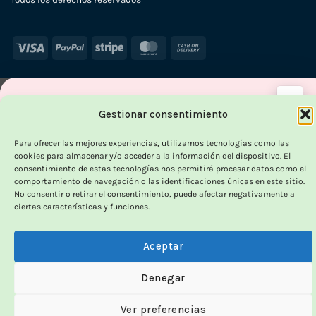
Visa
PayPal
Stripe
MasterCard
Cash
On
Delivery
×
-7
Gestionar consentimiento
Para ofrecer las mejores experiencias, utilizamos tecnologías como las
HASTA
cookies para almacenar y/o acceder a la información del dispositivo. El
consentimiento de estas tecnologías nos permitirá procesar datos como el
OUTLET VORPC
comportamiento de navegación o las identificaciones únicas en este sitio.
No consentir o retirar el consentimiento, puede afectar negativamente a
Calidad probada,
ciertas características y funciones.
precios imbatibles
Aceptar
Productos
100% funcionales
y con
precio más
Denegar
bajo!
Ver preferencias