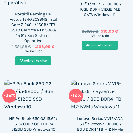
13.3″ Táctil / i7-10610U /
16GB DDR4 512GB M.2
Portátil Gaming HP
SATA Windows 11
Victus 15-FA2039NS Intel
Core 7-240H/ 16GB/ 1TB
SSD/ GeForce RTX 5060/
El
El
820,00
€
510,00
€
precio
precio
15.6″/ Sin Sistema
IVA incluido
original
actual
Operativo
era:
es:
Añadir al carrito
El
El
1.581,88
€
1.366,99
€
820,00 €.
510,00 €
precio
precio
IVA incluido
original
actual
era:
es:
Añadir al carrito
1.581,88 €.
1.366,99 €.
-38%
-19%
HP ProBook 650 G2 15.6″ /
Lenovo Series V V15-ADA
i5-6200U / 8GB DDR4
15.6″ / Ryzen 5-3500U /
512GB SSD Windows 10
8GB DDR4 1TB M.2 NVMe