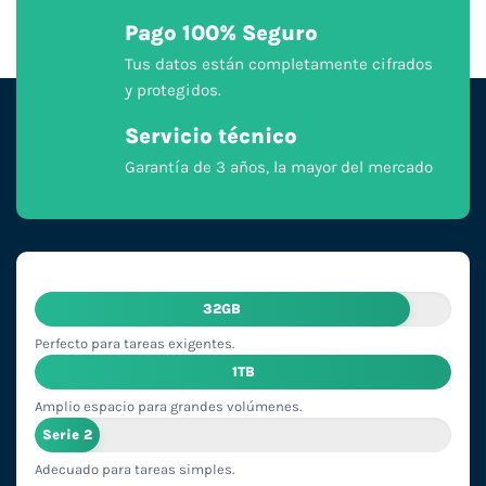
Pago 100% Seguro
Tus datos están completamente cifrados
y protegidos.
Servicio técnico
Garantía de 3 años, la mayor del mercado
32GB
Perfecto para tareas exigentes.
1TB
Amplio espacio para grandes volúmenes.
Serie 2
Adecuado para tareas simples.