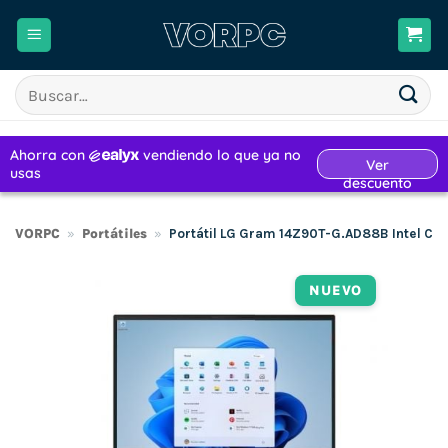
Saltar
al
contenido
Buscar
por:
VORPC
»
Portátiles
»
Portátil LG Gram 14Z90T-G.AD88B Intel Cor
NUEVO