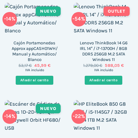
NUEVO
OUTLET
-14%
-54%
Cajón Portamonedas
Lenovo ThinkBook 14 G6
Approx appCASH01WH/
IRL 14″ / i7-13700H / 8GB
Manual y Automático/
DDR5 256GB M.2 SATA
Blanco
Windows 11
El
El
El
El
53,17
€
45,99
€
1.279,00
€
588,05
€
precio
precio
precio
precio
IVA incluido
IVA incluido
original
actual
original
actual
era:
es:
era:
es:
Añadir al carrito
Añadir al carrito
53,17 €.
45,99 €.
1.279,00 €.
588,05 
NUEVO
-14%
-22%