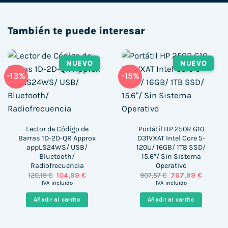
También te puede interesar
NUEVO
NUEVO
-13%
-15%
Lector de Código de
Portátil HP 250R G10
Barras 1D-2D-QR Approx
D31VXAT Intel Core 5-
appLS24WS/ USB/
120U/ 16GB/ 1TB SSD/
Bluetooth/
15.6″/ Sin Sistema
Radiofrecuencia
Operativo
El
El
El
El
120,19
€
104,99
€
907,57
€
767,99
€
precio
precio
precio
precio
IVA incluido
IVA incluido
original
actual
original
actual
era:
es:
era:
es:
Añadir al carrito
Añadir al carrito
120,19 €.
104,99 €.
907,57 €.
767,99 €