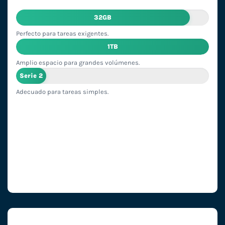
32GB
Perfecto para tareas exigentes.
1TB
Amplio espacio para grandes volúmenes.
Serie 2
Adecuado para tareas simples.