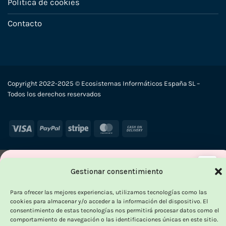
Política de cookies
Contacto
Copyright 2022-2025 © Ecosistemas Informáticos España SL –
Todos los derechos reservados
Visa
PayPal
Stripe
MasterCard
Cash
On
Delivery
×
Gestionar consentimiento
-
Para ofrecer las mejores experiencias, utilizamos tecnologías como las
cookies para almacenar y/o acceder a la información del dispositivo. El
consentimiento de estas tecnologías nos permitirá procesar datos como el
comportamiento de navegación o las identificaciones únicas en este sitio.
OUTLET VORPC