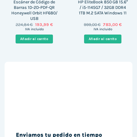
Escáner de Código de
HP EliteBook 850 G8 15.6″
Barras 1D-2D-PDF-QR
/ i5-1145G7 / 32GB DDR4
Honeywell Orbit HF680/
1TB M.2 SATA Windows 11
USB
El
El
El
El
224,84
€
193,99
€
999,00
€
783,00
€
precio
precio
precio
precio
IVA incluido
IVA incluido
original
actual
original
actual
era:
es:
era:
es:
Añadir al carrito
Añadir al carrito
224,84 €.
193,99 €.
999,00 €.
783,00 
Enviamos tu pedido en tiempo