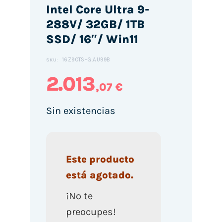
Intel Core Ultra 9-
288V/ 32GB/ 1TB
SSD/ 16″/ Win11
16Z90TS-G.AU99B
SKU:
2.013
,07 €
Sin existencias
Este producto
está agotado.
¡No te
preocupes!