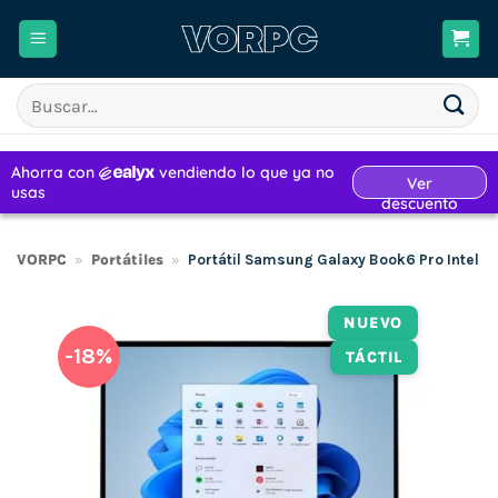
Saltar
al
contenido
Buscar
por:
VORPC
»
Portátiles
»
Portátil Samsung Galaxy Book6 Pro Intel Co
NUEVO
-18%
TÁCTIL