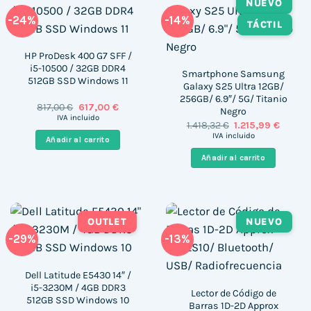
NUEVO
-24%
-14%
TÁCTIL
HP ProDesk 400 G7 SFF /
i5-10500 / 32GB DDR4
Smartphone Samsung
512GB SSD Windows 11
Galaxy S25 Ultra 12GB/
256GB/ 6.9″/ 5G/ Titanio
El
El
817,00
€
617,00
€
Negro
precio
precio
IVA incluido
El
El
1.418,32
€
1.215,99
€
original
actual
precio
precio
era:
es:
IVA incluido
Añadir al carrito
original
actual
817,00 €.
617,00 €.
era:
es:
Añadir al carrito
1.418,32 €.
1.215,99
OUTLET
NUEVO
-29%
-13%
Dell Latitude E5430 14″ /
i5-3230M / 4GB DDR3
Lector de Código de
512GB SSD Windows 10
Barras 1D-2D Approx