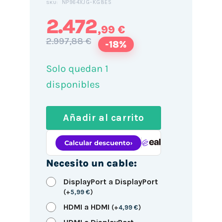
NP964XJG-KG8ES
SKU:
2.472
,99 €
2.997,88 €
-18%
Solo quedan 1
disponibles
Añadir al carrito
Necesito un cable:
DisplayPort a DisplayPort
(
+
5,99
€
)
HDMI a HDMI
(
+
4,99
€
)