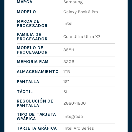
MARCA
Samsung
MODELO
Galaxy Book6 Pro
MARCA DE
Intel
PROCESADOR
FAMILIA DE
Core Ultra Ultra X7
PROCESADOR
MODELO DE
358H
PROCESADOR
MEMORIA RAM
32GB
ALMACENAMIENTO
1TB
PANTALLA
16"
TÁCTIL
Sí
RESOLUCIÓN DE
2880×1800
PANTALLA
TIPO DE TARJETA
Integrada
GRÁFICA
TARJETA GRÁFICA
Intel Arc Series