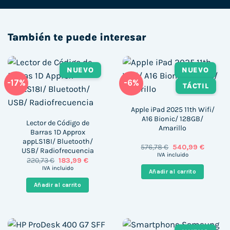
También te puede interesar
NUEVO
NUEVO
-17%
-6%
TÁCTIL
Apple iPad 2025 11th Wifi/
A16 Bionic/ 128GB/
Lector de Código de
Amarillo
Barras 1D Approx
appLS18I/ Bluetooth/
El
El
576,78
€
540,99
€
USB/ Radiofrecuencia
precio
precio
IVA incluido
El
El
220,73
€
183,99
€
original
actual
precio
precio
era:
es:
IVA incluido
Añadir al carrito
original
actual
576,78 €.
540,99 
era:
es:
Añadir al carrito
220,73 €.
183,99 €.