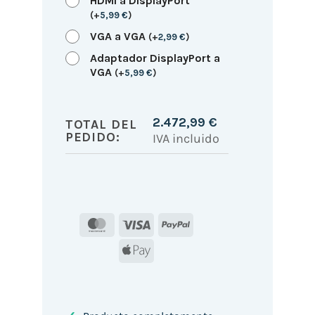
HDMI a DisplayPort
(
+
5,99
€
)
VGA a VGA
(
+
2,99
€
)
Adaptador DisplayPort a
VGA
(
+
5,99
€
)
2.472,99
€
TOTAL DEL
PEDIDO:
IVA incluido
MasterCard
Visa
PayPal
Apple
Pay